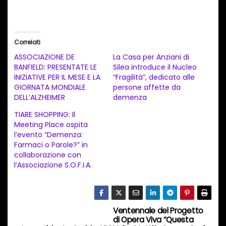
a
r
i
Correlati
c
ASSOCIAZIONE DE
La Casa per Anziani di
a
BANFIELD: PRESENTATE LE
Silea introduce il Nucleo
INIZIATIVE PER IL MESE E LA
“Fragilità”, dedicato alle
m
GIORNATA MONDIALE
persone affette da
e
DELL’ALZHEIMER
demenza
n
TIARE SHOPPING: Il
t
Meeting Place ospita
l’evento “Demenza:
o
Farmaci o Parole?” in
i
collaborazione con
n
l’Associazione S.O.F.I.A.
c
o
r
Ventennale del Progetto
N
s
di Opera Viva “Questa