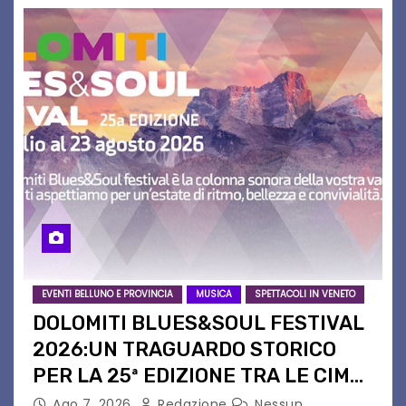
EVENTI BELLUNO E PROVINCIA
MUSICA
SPETTACOLI IN VENETO
DOLOMITI BLUES&SOUL FESTIVAL
2026:UN TRAGUARDO STORICO
PER LA 25ª EDIZIONE TRA LE CIME
PATRIMONIO UNESCO
Ago 7, 2026
Redazione
Nessun