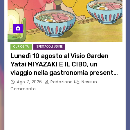
CURIOSITA'
SPETTACOLI UDINE
Lunedì 10 agosto al Visio Garden
Yatai MIYAZAKI E IL CIBO, un
viaggio nella gastronomia presente
nei film di Hayao Miyazaki!
Ago 7, 2026
Redazione
Nessun
Commento
UDINE – Continuano anche nel mese di agosto
al Visio Garden Yatai gli appuntamenti con la
cucina e la cultura giapponese a cura dello
chef giappo-italiano Sai Fukayama. Lunedì 10…