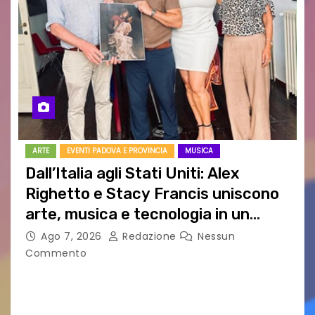
ARTE
EVENTI PADOVA E PROVINCIA
MUSICA
Dall’Italia agli Stati Uniti: Alex
Righetto e Stacy Francis uniscono
arte, musica e tecnologia in un
nuovo progetto internazionale”
Ago 7, 2026
Redazione
Nessun
Commento
Vigonza (Padova), 7 agosto 2026 – Arte
contemporanea, musica internazionale, Made
in Italy e nuove generazioni si sono incontrati