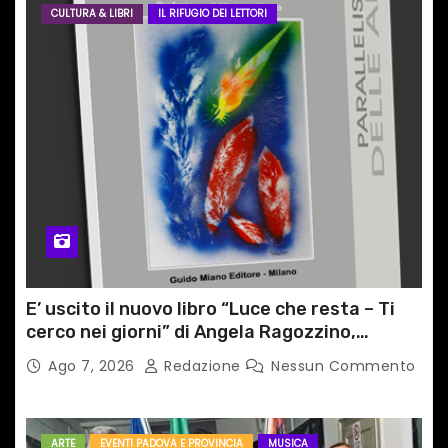
CULTURA & LIBRI
IL RIFUGIO DEI LETTORI
E’ uscito il nuovo libro “Luce che resta – Ti
cerco nei giorni” di Angela Ragozzino,
medico primario di Capua
Ago 7, 2026
Redazione
Nessun Commento
ARTE
EVENTI PADOVA E PROVINCIA
MUSICA