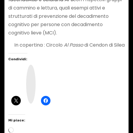
di cammino e lettura, quali esempi attivi e
strutturati di prevenzione del decadimento
cognitivo per persone con decadimento
cognitivo lieve (MCI).
In copertina : Circolo
Al Passo
di Cendon di Silea
Condividi:
I
n
s
t
a
g
r
a
m
Mi piace:
C