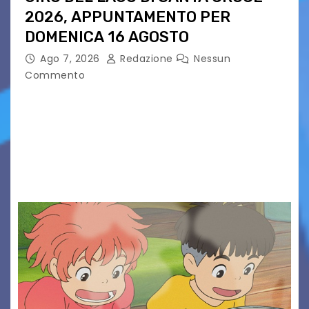
2026, APPUNTAMENTO PER
DOMENICA 16 AGOSTO
Ago 7, 2026
Redazione
Nessun
Commento
Presentato ufficialmente l’evento solidaristico
proposto dal Comitato Alpago 2 Ruote &
Solidarietà, il cui ricavato andrà a Via di Natale,
Associazione Cucchini e Alpago Solidale. Sulla
maglietta, realizzata dall’artista Maria…