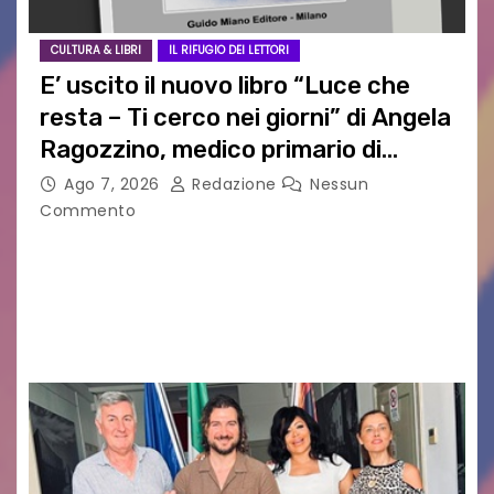
CULTURA & LIBRI
IL RIFUGIO DEI LETTORI
E’ uscito il nuovo libro “Luce che
resta – Ti cerco nei giorni” di Angela
Ragozzino, medico primario di
Capua
Ago 7, 2026
Redazione
Nessun
Commento
GUIDO MIANO EDITORE NOVITÀ EDITORIALE È
uscito il libro di poesie e fotografie: LUCE CHE
RESTA – TI CERCO NEI GIORNI di ANGELA
RAGOZZINO Pubblicato il libro di poesie “Luce…