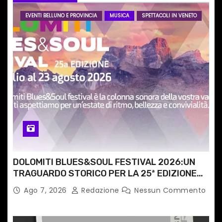
r
EVENTI BELLUNO E PROVINCIA
MUSICA
SPETTACOLI IN VENETO
t
i
c
o
l
i
DOLOMITI BLUES&SOUL FESTIVAL 2026:UN
TRAGUARDO STORICO PER LA 25ª EDIZIONE
TRA LE CIME PATRIMONIO UNESCO
Ago 7, 2026
Redazione
Nessun Commento