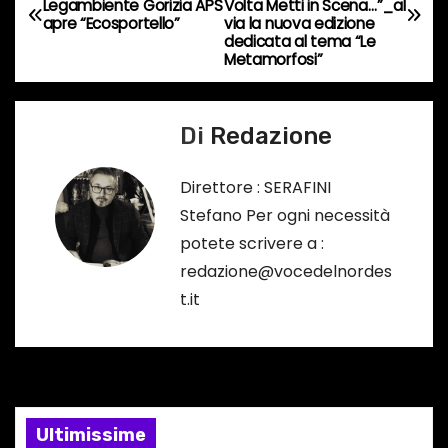
Legambiente Gorizia APS
Volta Metti in Scena…”_al
a
o
apre “Ecosportello”
via la nuova edizione
dedicata al tema “Le
…
v
Metamorfosi”
i
Di
Redazione
g
a
Direttore : SERAFINI
Stefano Per ogni necessità
z
potete scrivere a :
i
redazione@vocedelnordes
t.it
o
n
e
Ultimissime
a