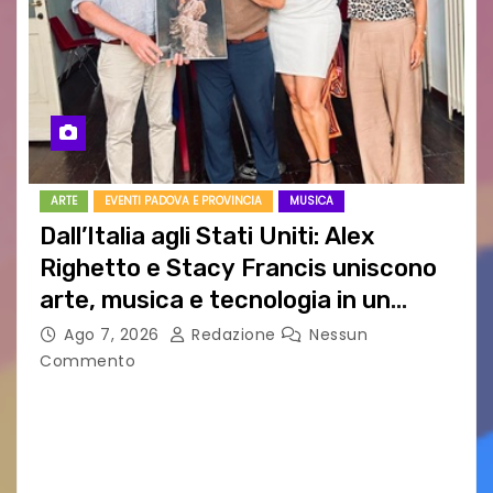
ARTE
EVENTI PADOVA E PROVINCIA
MUSICA
Dall’Italia agli Stati Uniti: Alex
Righetto e Stacy Francis uniscono
arte, musica e tecnologia in un
nuovo progetto internazionale”
Ago 7, 2026
Redazione
Nessun
Commento
Vigonza (Padova), 7 agosto 2026 – Arte
contemporanea, musica internazionale, Made
in Italy e nuove generazioni si sono incontrati
oggi a Vigonza in occasione di un importante