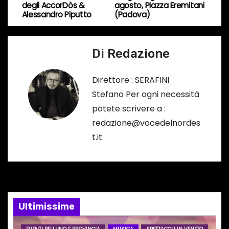
o
degli AccorDòs &
agosto, Piazza Eremitani
v
Alessandro Piputto
(Padova)
…
i
Di
Redazione
g
a
Direttore : SERAFINI
Stefano Per ogni necessità
z
potete scrivere a :
i
redazione@vocedelnordes
t.it
o
n
e
Ultimissime
a