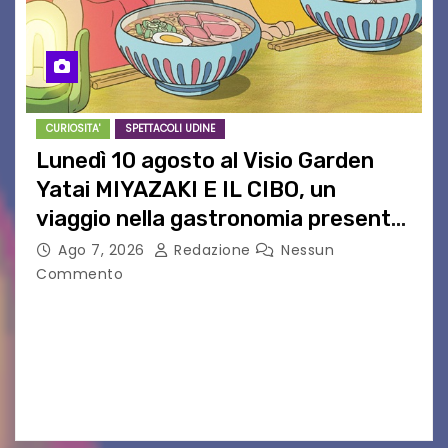
CURIOSITA'
SPETTACOLI UDINE
Lunedì 10 agosto al Visio Garden
Yatai MIYAZAKI E IL CIBO, un
viaggio nella gastronomia presente
nei film di Hayao Miyazaki!
Ago 7, 2026
Redazione
Nessun
Commento
UDINE – Continuano anche nel mese di agosto
al Visio Garden Yatai gli appuntamenti con la
cucina e la cultura giapponese a cura dello
chef giappo-italiano Sai Fukayama. Lunedì 10…