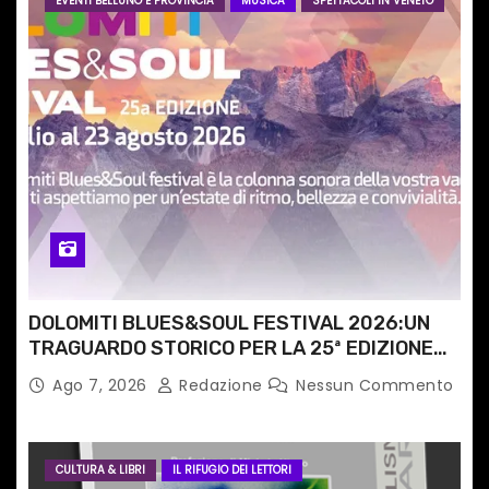
r
EVENTI BELLUNO E PROVINCIA
MUSICA
SPETTACOLI IN VENETO
t
i
c
o
l
i
DOLOMITI BLUES&SOUL FESTIVAL 2026:UN
TRAGUARDO STORICO PER LA 25ª EDIZIONE
TRA LE CIME PATRIMONIO UNESCO
Ago 7, 2026
Redazione
Nessun Commento
CULTURA & LIBRI
IL RIFUGIO DEI LETTORI