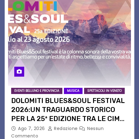
EVENTI BELLUNO E PROVINCIA
MUSICA
SPETTACOLI IN VENETO
DOLOMITI BLUES&SOUL FESTIVAL
2026:UN TRAGUARDO STORICO
PER LA 25ª EDIZIONE TRA LE CIME
PATRIMONIO UNESCO
Ago 7, 2026
Redazione
Nessun
Commento