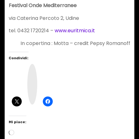
Festival Onde Mediterranee
via Caterina Percoto 2, Udine
tel. 0432 1720214 –
www.euritmica.it
In copertina : Motta – credit Pepsy Romanoff
Condividi:
I
n
s
t
a
g
r
a
m
Mi piace:
C