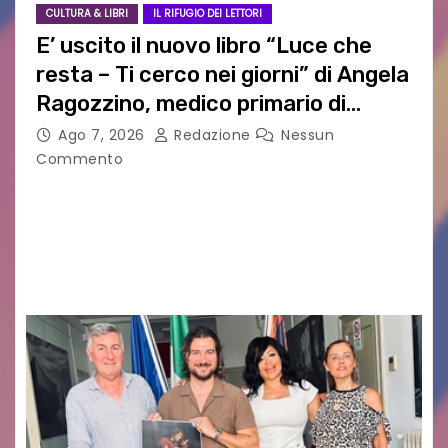
CULTURA & LIBRI
IL RIFUGIO DEI LETTORI
E’ uscito il nuovo libro “Luce che
resta – Ti cerco nei giorni” di Angela
Ragozzino, medico primario di
Capua
Ago 7, 2026
Redazione
Nessun
Commento
GUIDO MIANO EDITORE NOVITÀ EDITORIALE È
uscito il libro di poesie e fotografie: LUCE CHE
RESTA – TI CERCO NEI GIORNI di ANGELA
RAGOZZINO Pubblicato il libro di poesie “Luce…