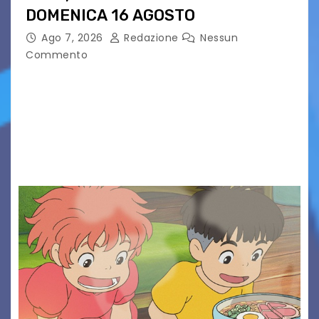
DOMENICA 16 AGOSTO
Ago 7, 2026
Redazione
Nessun
Commento
Presentato ufficialmente l’evento solidaristico
proposto dal Comitato Alpago 2 Ruote &
Solidarietà, il cui ricavato andrà a Via di Natale,
Associazione Cucchini e Alpago Solidale. Sulla
maglietta, realizzata dall’artista Maria…