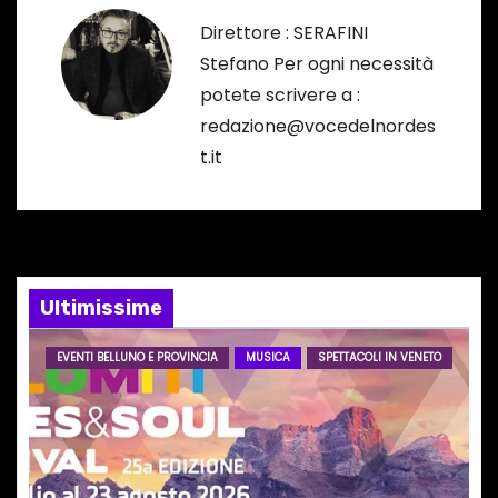
a
Direttore : SERAFINI
z
Stefano Per ogni necessità
potete scrivere a :
i
redazione@vocedelnordes
o
t.it
n
e
a
Ultimissime
r
EVENTI BELLUNO E PROVINCIA
MUSICA
SPETTACOLI IN VENETO
t
i
c