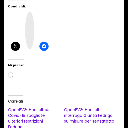
Condividi:
I
n
s
t
a
g
r
a
m
Mi piace:
C
a
r
i
Correlati
c
OpenFVG: Honsell, su
OpenFVG: Honsell
a
Covid-19 sbagliate
interroga Giunta Fedriga
ulteriori restrizioni
su misure per senzatetto
m
Fedriga