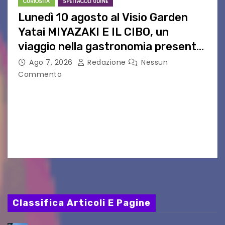
CURIOSITA'
SPETTACOLI UDINE
Lunedì 10 agosto al Visio Garden
Yatai MIYAZAKI E IL CIBO, un
viaggio nella gastronomia presente
nei film di Hayao Miyazaki!
Ago 7, 2026
Redazione
Nessun
Commento
UDINE – Continuano anche nel mese di agosto
al Visio Garden Yatai gli appuntamenti con la
cucina e la cultura giapponese a cura dello
chef giappo-italiano Sai Fukayama. Lunedì 10…
Classifica Articoli E Pagine