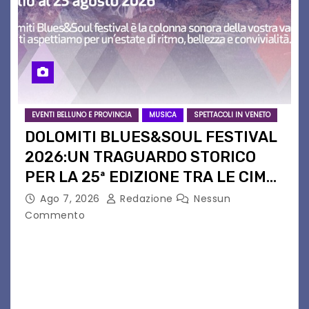
EVENTI BELLUNO E PROVINCIA
MUSICA
SPETTACOLI IN VENETO
DOLOMITI BLUES&SOUL FESTIVAL
2026:UN TRAGUARDO STORICO
PER LA 25ª EDIZIONE TRA LE CIME
PATRIMONIO UNESCO
Ago 7, 2026
Redazione
Nessun
Commento
Il Dolomiti Blues&Soul Festival celebra nel 2026
un traguardo leggendario: la sua 25ª edizione.
Un quarto di secolo di grande musica che torna
a far vibrare il cuore delle Dolomiti…