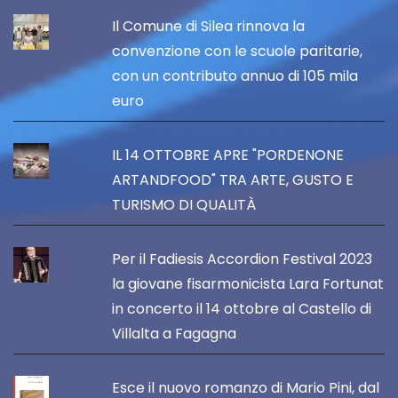
Il Comune di Silea rinnova la
convenzione con le scuole paritarie,
con un contributo annuo di 105 mila
euro
IL 14 OTTOBRE APRE "PORDENONE
ARTANDFOOD" TRA ARTE, GUSTO E
TURISMO DI QUALITÀ
Per il Fadiesis Accordion Festival 2023
la giovane fisarmonicista Lara Fortunat
in concerto il 14 ottobre al Castello di
Villalta a Fagagna
Esce il nuovo romanzo di Mario Pini, dal