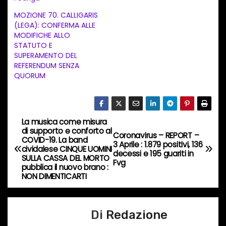
e
MOZIONE 70. CALLIGARIS
n
(LEGA): CONFERMA ALLE
t
MODIFICHE ALLO
STATUTO E
o
SUPERAMENTO DEL
i
REFERENDUM SENZA
n
QUORUM
c
o
r
La musica come misura
N
s
di supporto e conforto al
Coronavirus – REPORT –
COVID-19. La band
a
3 Aprile : 1.879 positivi, 136
o
cividalese CINQUE UOMINI
decessi e 195 guariti in
SULLA CASSA DEL MORTO
…
Fvg
v
pubblica il nuovo brano :
NON DIMENTICARTI
i
g
Di
Redazione