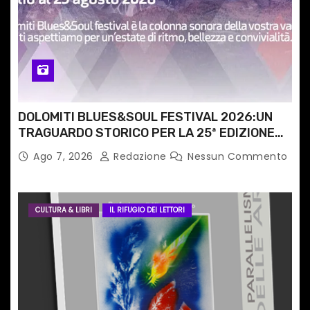
o
l
i
DOLOMITI BLUES&SOUL FESTIVAL 2026:UN
TRAGUARDO STORICO PER LA 25ª EDIZIONE
TRA LE CIME PATRIMONIO UNESCO
Ago 7, 2026
Redazione
Nessun Commento
CULTURA & LIBRI
IL RIFUGIO DEI LETTORI