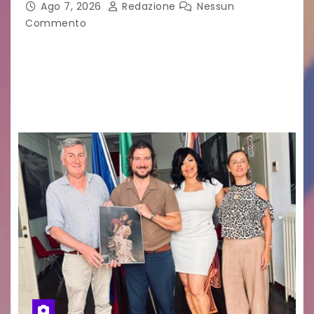
Capua
Ago 7, 2026
Redazione
Nessun
Commento
GUIDO MIANO EDITORE NOVITÀ EDITORIALE È
uscito il libro di poesie e fotografie: LUCE CHE
RESTA – TI CERCO NEI GIORNI di ANGELA
RAGOZZINO Pubblicato il libro di poesie “Luce…