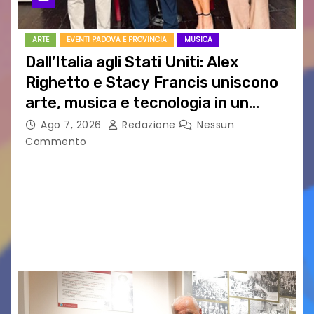
ARTE
EVENTI PADOVA E PROVINCIA
MUSICA
Dall’Italia agli Stati Uniti: Alex
Righetto e Stacy Francis uniscono
arte, musica e tecnologia in un
nuovo progetto internazionale”
Ago 7, 2026
Redazione
Nessun
Commento
Vigonza (Padova), 7 agosto 2026 – Arte
contemporanea, musica internazionale, Made
in Italy e nuove generazioni si sono incontrati
oggi a Vigonza in occasione di un importante
confronto istituzionale dedicato…