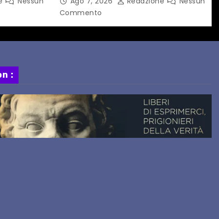
ne
Nessun
Ago 7, 2026
Redazione
Nessun
 progetto
Commento
n :