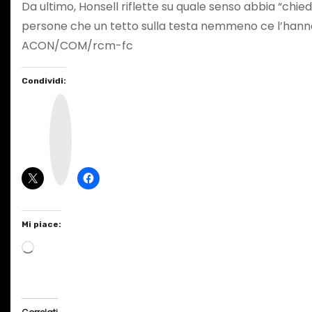
Da ultimo, Honsell riflette su quale senso abbia “chie
persone che un tetto sulla testa nemmeno ce l’hann
ACON/COM/rcm-fc
Condividi:
I
n
s
t
a
g
r
a
m
Mi piace:
C
a
r
i