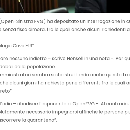
ll (Open-Sinistra FVG) ha depositato un’interrogazione in c
senza fissa dimora, fra le quali anche alcuni richiedenti 
logia Covid-19″.
e nessuno indietro – scrive Honsell in una nota -. Per qu
ù deboli della popolazione.
 amministratori sembra si stia sfruttando anche questa tra
he alcuni giorni ha richiesto pene differenti, fra le quali a
reto”.
l’odio – ribadisce l’esponente di OpenFVG -. Al contrario,
è assolutamente necessario impegnarsi affinché le persone più
rascorrere la quarantena”.