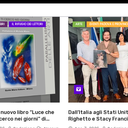
BRI
IL RIFUGIO DEI LETTORI
ARTE
EVENTI PADOVA E PROVINC
l nuovo libro “Luce che
Dall’Italia agli Stati Unit
cerco nei giorni” di
Righetto e Stacy Franc
gozzino, medico
uniscono arte, musica 