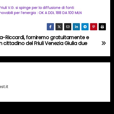
Friuli V.G. si spinge per la diffusione di fonti
nnovabili per l’energia : OK A DDL 188 DA 100 MLN
ga-Riccardi, forniremo gratuitamente e
 cittadino del Friuli Venezia Giulia due
st.it