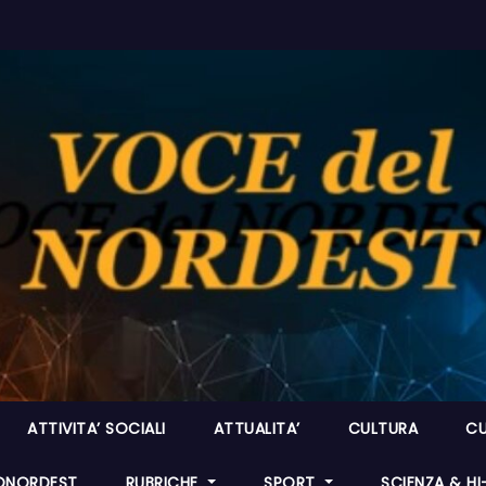
ATTIVITA’ SOCIALI
ATTUALITA’
CULTURA
CU
ONORDEST
RUBRICHE
SPORT
SCIENZA & H