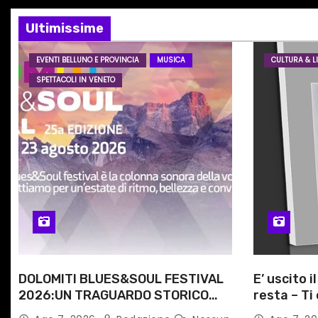
i
o
Ultimissime
n
EVENTI BELLUNO E PROVINCIA
MUSICA
CULTURA & LI
SPETTACOLI IN VENETO
e
a
r
t
i
c
o
DOLOMITI BLUES&SOUL FESTIVAL
E’ uscito i
l
2026:UN TRAGUARDO STORICO
resta – Ti 
PER LA 25ª EDIZIONE TRA LE CIME
Angela Ra