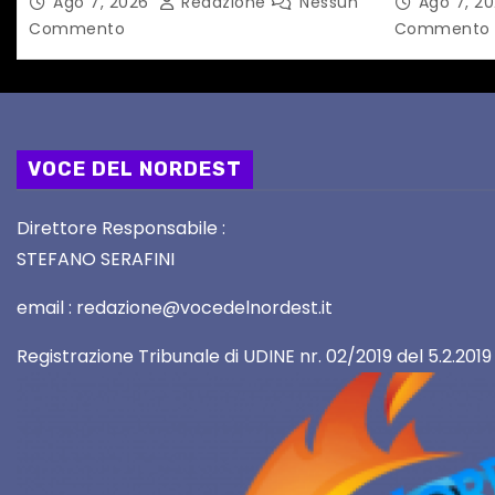
Ago 7, 2026
Redazione
Nessun
Ago 7, 2
i
PATRIMONIO UNESCO
primario d
Commento
Commento
VOCE DEL NORDEST
Direttore Responsabile :
STEFANO SERAFINI
email : redazione@vocedelnordest.it
Registrazione Tribunale di UDINE nr. 02/2019 del 5.2.2019