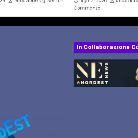
026
Redazione
Nessun
Ago 7, 2026
Redazio
i Capua
tecnologia in un nuovo
Commento
internazionale”
In Collaborazione Co