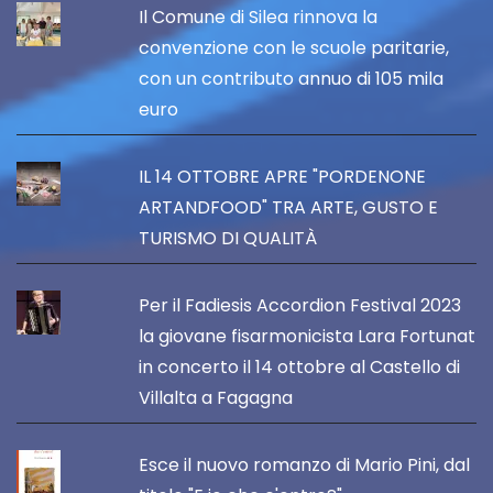
Il Comune di Silea rinnova la
convenzione con le scuole paritarie,
con un contributo annuo di 105 mila
euro
IL 14 OTTOBRE APRE "PORDENONE
ARTANDFOOD" TRA ARTE, GUSTO E
TURISMO DI QUALITÀ
Per il Fadiesis Accordion Festival 2023
la giovane fisarmonicista Lara Fortunat
in concerto il 14 ottobre al Castello di
Villalta a Fagagna
Esce il nuovo romanzo di Mario Pini, dal