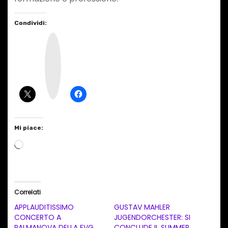
Condividi:
I
n
s
t
a
g
r
a
m
Mi piace:
C
a
r
i
Correlati
c
APPLAUDITISSIMO
GUSTAV MAHLER
a
CONCERTO A
JUGENDORCHESTER: SI
PALMANOVA DELLA FVG
CONCLUDE IL SUMMER