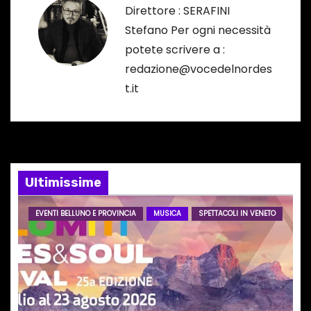
Direttore : SERAFINI
a
Stefano Per ogni necessità
potete scrivere a :
z
redazione@vocedelnordes
i
t.it
o
n
e
Ultimissime
a
EVENTI BELLUNO E PROVINCIA
MUSICA
SPETTACOLI IN VENETO
r
t
i