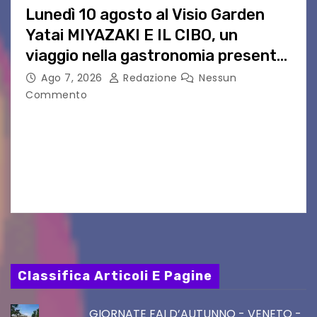
Lunedì 10 agosto al Visio Garden
Yatai MIYAZAKI E IL CIBO, un
viaggio nella gastronomia presente
nei film di Hayao Miyazaki!
Ago 7, 2026
Redazione
Nessun
Commento
UDINE – Continuano anche nel mese di agosto
al Visio Garden Yatai gli appuntamenti con la
cucina e la cultura giapponese a cura dello
chef giappo-italiano Sai Fukayama. Lunedì 10…
Classifica Articoli E Pagine
GIORNATE FAI D’AUTUNNO - VENETO -