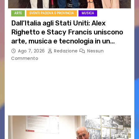
ARTE
EVENTI PADOVA E PROVINCIA
MUSICA
Dall’Italia agli Stati Uniti: Alex
Righetto e Stacy Francis uniscono
arte, musica e tecnologia in un
nuovo progetto internazionale”
Ago 7, 2026
Redazione
Nessun
Commento
Vigonza (Padova), 7 agosto 2026 – Arte
contemporanea, musica internazionale, Made
in Italy e nuove generazioni si sono incontrati
oggi a Vigonza in occasione di un importante
confronto istituzionale dedicato…