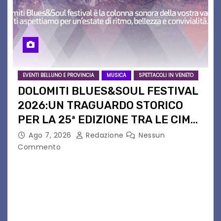
EVENTI BELLUNO E PROVINCIA
MUSICA
SPETTACOLI IN VENETO
DOLOMITI BLUES&SOUL FESTIVAL
2026:UN TRAGUARDO STORICO
PER LA 25ª EDIZIONE TRA LE CIME
PATRIMONIO UNESCO
Ago 7, 2026
Redazione
Nessun
Commento
Il Dolomiti Blues&Soul Festival celebra nel 2026
un traguardo leggendario: la sua 25ª edizione.
Un quarto di secolo di grande musica che torna
a far vibrare il cuore delle Dolomiti…