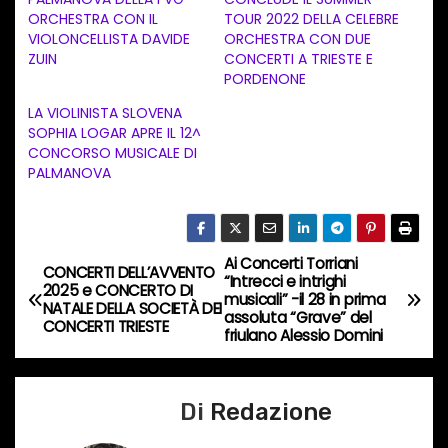
m
ORCHESTRA CON IL
TOUR 2022 DELLA CELEBRE
e
VIOLONCELLISTA DAVIDE
ORCHESTRA CON DUE
n
ZUIN
CONCERTI A TRIESTE E
PORDENONE
t
LA VIOLINISTA SLOVENA
o
SOPHIA LOGAR APRE IL 12^
i
CONCORSO MUSICALE DI
n
PALMANOVA
c
o
r
Ai Concerti Torriani
N
CONCERTI DELL’AVVENTO
s
“Intrecci e intrighi
2025 e CONCERTO DI
musicali” -il 28 in prima
a
NATALE DELLA SOCIETÀ DEI
o
assoluta “Grave” del
CONCERTI TRIESTE
friulano Alessio Domini
…
v
i
Di
Redazione
g