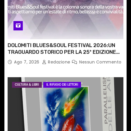
c
o
l
i
DOLOMITI BLUES&SOUL FESTIVAL 2026:UN
TRAGUARDO STORICO PER LA 25ª EDIZIONE
TRA LE CIME PATRIMONIO UNESCO
Ago 7, 2026
Redazione
Nessun Commento
CULTURA & LIBRI
IL RIFUGIO DEI LETTORI