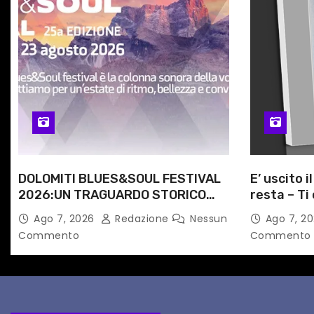
e
a
r
t
i
c
DOLOMITI BLUES&SOUL FESTIVAL
E’ uscito i
2026:UN TRAGUARDO STORICO
resta – Ti 
o
PER LA 25ª EDIZIONE TRA LE CIME
Angela Ra
Ago 7, 2026
Redazione
Nessun
Ago 7, 2
l
PATRIMONIO UNESCO
primario d
Commento
Commento
i