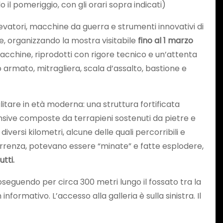
il pomeriggio, con gli orari sopra indicati)
elevatori, macchine da guerra e strumenti innovativi di
e, organizzando la mostra visitabile
fino al 1 marzo
 macchine, riprodotti con rigore tecnico e un’attenta
 armato, mitragliera, scala d’assalto, bastione e
litare in età moderna: una struttura fortificata
fensive composte da terrapieni sostenuti da pietre e
versi kilometri, alcune delle quali percorribili e
rrenza, potevano essere “minate” e fatte esplodere,
tti.
oseguendo per circa 300 metri lungo il fossato tra la
formativo. L’accesso alla galleria è sulla sinistra. Il