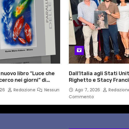
l nuovo libro “Luce che
Dall’Italia agli Stati Unit
cerco nei giorni” di
Righetto e Stacy Franc
gozzino, medico
uniscono arte, musica 
026
Redazione
Nessun
Ago 7, 2026
Redazio
i Capua
tecnologia in un nuovo
Commento
internazionale”