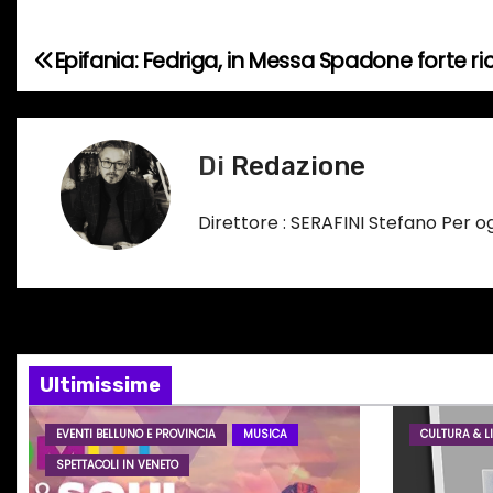
e
n
Epifania: Fedriga, in Messa Spadone forte ric
N
t
o
a
i
v
Di
Redazione
n
c
i
Direttore : SERAFINI Stefano Per 
o
g
r
s
a
o
z
…
i
Ultimissime
o
EVENTI BELLUNO E PROVINCIA
MUSICA
CULTURA & LI
SPETTACOLI IN VENETO
n