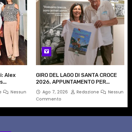
i: Alex
GIRO DEL LAGO DI SANTA CROCE
is
2026, APPUNTAMENTO PER
e
DOMENICA 16 AGOSTO
ne
Nessun
Ago 7, 2026
Redazione
Nessun
 progetto
Commento