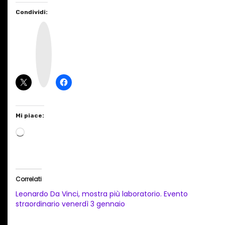
Condividi:
I
n
s
t
a
g
r
a
m
Mi piace:
C
a
r
i
Correlati
c
Leonardo Da Vinci, mostra più laboratorio. Evento
a
straordinario venerdì 3 gennaio
m