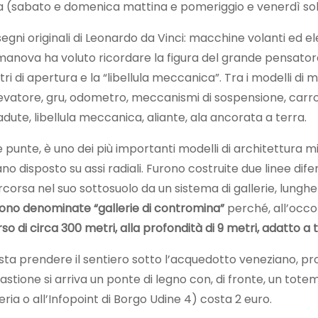
na (sabato e domenica mattina e pomeriggio e venerdì solo 
isegni originali di Leonardo da Vinci: macchine volanti ed 
lmanova ha voluto ricordare la figura del grande pensator
ri di apertura e la “libellula meccanica”. Tra i modelli di
 elevatore, gru, odometro, meccanismi di sospensione, carro
dute, libellula meccanica, aliante, ala ancorata a terra.
 punte, è uno dei più importanti modelli di architettura mi
no disposto su assi radiali. Furono costruite due linee di
rsa nel suo sottosuolo da un sistema di gallerie, lunghe di
 furono denominate “gallerie di contromina”
perché, all’occo
o di circa 300 metri, alla profondità di 9 metri, adatto a tu
asta prendere il sentiero sotto l’acquedotto veneziano, pr
ione si arriva un ponte di legno con, di fronte, un totem in
eria o all’Infopoint di Borgo Udine 4) costa 2 euro.