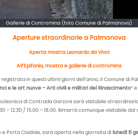
Gallerie di Contromina (foto Comune di Palmanova)
Aperture straordinarie a Palmanova
Aperta mostra Leonardo da Vinci
All’Epifania, mostra e gallerie di contromina
ica registrata in questi ultimi giorni dell’anno, il Comune 
i e le art nuove – Arti civili e militari del Rinascimento
” e
apoleonica di Contrada Garzoni sarà visitabile straordinar
30 – 12.30 / 15.00 – 18.00. Rimarrà comunque visitabile dal m
e e Porta Cividale, sarà aperta nella giornata di
lunedì 6 g