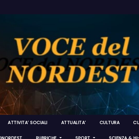
ATTIVITA’ SOCIALI
ATTUALITA’
CULTURA
CU
ONORDEST
RUBRICHE
SPORT
SCIENZA & H