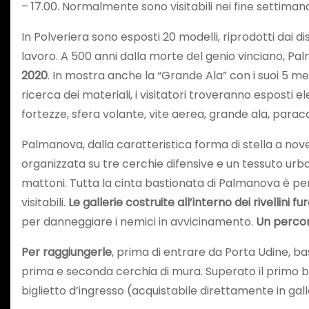
– 17.00. Normalmente sono visitabili nei fine settima
In Polveriera sono esposti 20 modelli, riprodotti dai d
lavoro. A 500 anni dalla morte del genio vinciano, Pa
2020
. In mostra anche la “Grande Ala” con i suoi 5 met
ricerca dei materiali, i visitatori troveranno esposti
fortezze, sfera volante, vite aerea, grande ala, paraca
Palmanova, dalla caratteristica forma di stella a nove
organizzata su tre cerchie difensive e un tessuto urba
mattoni. Tutta la cinta bastionata di Palmanova è perco
visitabili.
Le gallerie costruite all’interno dei rivellini
per danneggiare i nemici in avvicinamento.
Un percors
Per raggiungerle
, prima di entrare da Porta Udine, b
prima e seconda cerchia di mura. Superato il primo bast
biglietto d’ingresso (acquistabile direttamente in gall