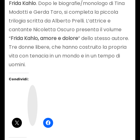
Frida Kahlo
. Dopo le biografie/monologo di Tina
Modotti e Gerda Taro, si completa la piccola
trilogia scritta da Alberto Prelli. L’attrice e
cantante Nicoletta Oscuro presenta il volume
“
Frida Kahlo, amore e dolore
” dello stesso autore.
Tre donne libere, che hanno costruito la propria
vita con tenacia in un mondo e in un tempo di
uomini.
Condividi:
I
n
s
t
a
g
r
a
m