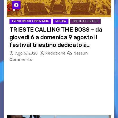
EVENTI TRIESTE E PROVINCIA
MUSICA
SPETTACOLI TRIESTE
TRIESTE CALLING THE BOSS – da
giovedì 6 a domenica 9 agosto il
festival triestino dedicato a
Springsteen
Ago 5, 2026
Redazione
Nessun
Commento
TRIESTE CALLING THE BOSS 2026
Quattordicesima Edizione Dal 6 al 9 agosto 2026
PIAZZA VERDI, SARTORIO, SAN GIUSTO,
AUSONIA… BLOOD BROTHERS, LOVESICK DUO,
BOUND FOR GLORY, RENATO TAMMI, ANTHONY
BASSO,…