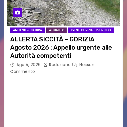
AMBIENTE & NATURA
ATTUALITA'
EVENTI GORIZIA E PROVINCIA
ALLERTA SICCITÀ – GORIZIA
Agosto 2026 : Appello urgente alle
Autorità competenti
Ago 5, 2026
Redazione
Nessun
Commento
Legambiente Gorizia APS e Legambiente
Monfalcone APS “Circolo Ignazio Zanutto”
desiderano attirare l’attenzione della
cittadinanza e delle Autorità competenti sulla
grave siccità che sta colpendo non solo le
campagne e…