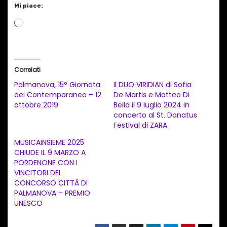
Mi piace:
C
a
r
i
Correlati
c
Palmanova, 15° Giornata
Il DUO VIRIDIAN di Sofia
a
del Contemporaneo – 12
De Martis e Matteo Di
ottobre 2019
Bella il 9 luglio 2024 in
m
concerto al St. Donatus
e
Festival di ZARA
n
MUSICAINSIEME 2025
t
CHIUDE IL 9 MARZO A
PORDENONE CON I
o
VINCITORI DEL
i
CONCORSO CITTÀ DI
n
PALMANOVA – PREMIO
UNESCO
c
o