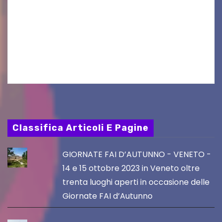
produzioni audiovisive Online gli esiti della
seconda finestra del Film Fund promosso dalla
Friuli Venezia Giulia Film Commission –
PromoTurismoFVG. Le…
Classifica Articoli E Pagine
GIORNATE FAI D’AUTUNNO - VENETO -
14 e 15 ottobre 2023 in Veneto oltre
trenta luoghi aperti in occasione delle
Giornate FAI d’Autunno