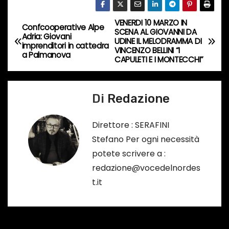
r
s
VENERDI 10 MARZO IN
N
Confcooperative Alpe
SCENA AL GIOVANNI DA
o
Adria: Giovani
UDINE IL MELODRAMMA DI
a
imprenditori in cattedra
…
VINCENZO BELLINI “I
a Palmanova
CAPULETI E I MONTECCHI”
v
i
Di
Redazione
g
Direttore : SERAFINI
a
Stefano Per ogni necessità
potete scrivere a :
z
redazione@vocedelnordes
i
t.it
o
n