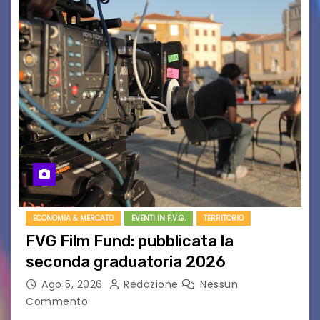
ECONOMIA & MERCATO
EVENTI IN F.V.G.
TERRITORIO
FVG Film Fund: pubblicata la
seconda graduatoria 2026
Ago 5, 2026
Redazione
Nessun
Commento
Aperta la terza e ultima call dell’anno per le