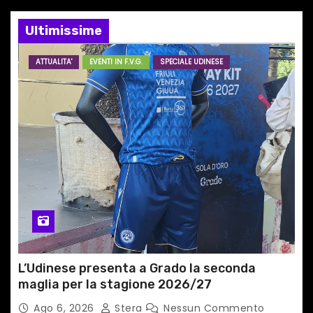
e
Ultimissime
a
ATTUALITA'
EVENTI IN F.V.G.
SPECIALE UDINESE
r
t
i
c
o
l
i
L’Udinese presenta a Grado la seconda
maglia per la stagione 2026/27
Ago 6, 2026
Stera
Nessun Commento