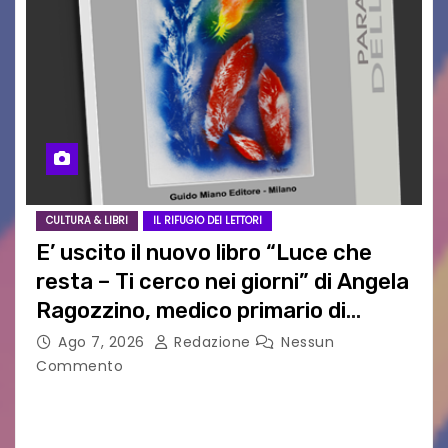
CULTURA & LIBRI
IL RIFUGIO DEI LETTORI
E’ uscito il nuovo libro “Luce che
resta – Ti cerco nei giorni” di Angela
Ragozzino, medico primario di
Capua
Ago 7, 2026
Redazione
Nessun
Commento
GUIDO MIANO EDITORE NOVITÀ EDITORIALE È
uscito il libro di poesie e fotografie: LUCE CHE
RESTA – TI CERCO NEI GIORNI di ANGELA