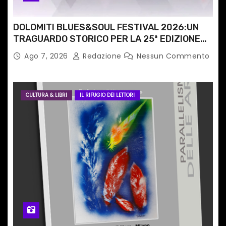
l
i
DOLOMITI BLUES&SOUL FESTIVAL 2026:UN
TRAGUARDO STORICO PER LA 25ª EDIZIONE
TRA LE CIME PATRIMONIO UNESCO
Ago 7, 2026
Redazione
Nessun Commento
CULTURA & LIBRI
IL RIFUGIO DEI LETTORI