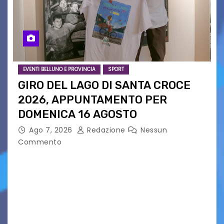
EVENTI BELLUNO E PROVINCIA
SPORT
GIRO DEL LAGO DI SANTA CROCE
2026, APPUNTAMENTO PER
DOMENICA 16 AGOSTO
Ago 7, 2026
Redazione
Nessun
Commento
Presentato ufficialmente l’evento solidaristico
proposto dal Comitato Alpago 2 Ruote &
Solidarietà, il cui ricavato andrà a Via di Natale,
Associazione Cucchini e Alpago Solidale. Sulla
maglietta, realizzata dall’artista Maria…