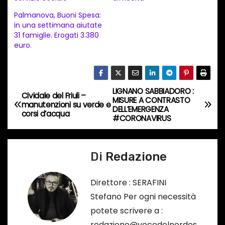
n
Palmanova, Buoni Spesa:
t
in una settimana aiutate
31 famiglie. Erogati 3.380
o
euro.
i
n
c
LIGNANO SABBIADORO :
o
N
Cividale del Friuli –
MISURE A CONTRASTO
manutenzioni su verde e
r
DELL’EMERGENZA
a
corsi d’acqua
#CORONAVIRUS
s
o
v
…
Di
Redazione
i
g
Direttore : SERAFINI
Stefano Per ogni necessità
a
potete scrivere a :
z
redazione@vocedelnordes