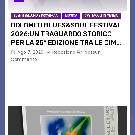
EVENTI BELLUNO E PROVINCIA
MUSICA
SPETTACOLI IN VENETO
DOLOMITI BLUES&SOUL FESTIVAL
2026:UN TRAGUARDO STORICO
PER LA 25ª EDIZIONE TRA LE CIME
PATRIMONIO UNESCO
Ago 7, 2026
Redazione
Nessun
Commento
Il Dolomiti Blues&Soul Festival celebra nel 2026
un traguardo leggendario: la sua 25ª edizione.
Un quarto di secolo di grande musica che torna
a far vibrare il cuore delle Dolomiti…