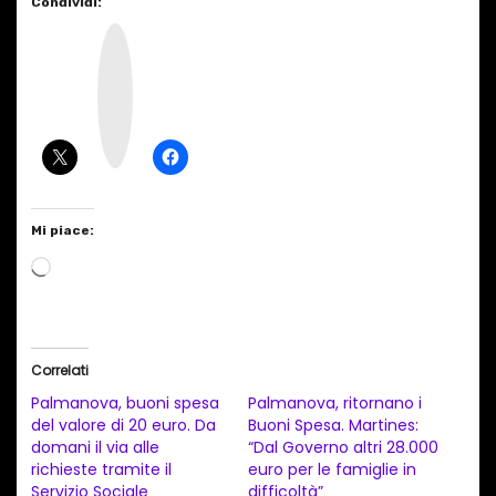
Condividi:
I
n
s
t
a
g
r
a
m
Mi piace:
C
a
r
i
Correlati
c
Palmanova, buoni spesa
Palmanova, ritornano i
a
del valore di 20 euro. Da
Buoni Spesa. Martines:
domani il via alle
“Dal Governo altri 28.000
m
richieste tramite il
euro per le famiglie in
e
Servizio Sociale
difficoltà”