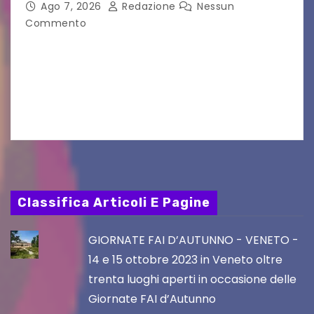
nei film di Hayao Miyazaki!
Ago 7, 2026
Redazione
Nessun
Commento
UDINE – Continuano anche nel mese di agosto
al Visio Garden Yatai gli appuntamenti con la
cucina e la cultura giapponese a cura dello
chef giappo-italiano Sai Fukayama. Lunedì 10…
Classifica Articoli E Pagine
GIORNATE FAI D’AUTUNNO - VENETO -
14 e 15 ottobre 2023 in Veneto oltre
trenta luoghi aperti in occasione delle
Giornate FAI d’Autunno