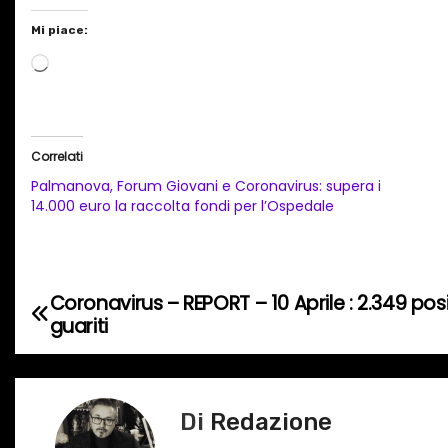
Mi piace:
C
a
r
i
Correlati
c
Palmanova, Forum Giovani e Coronavirus: supera i
a
14.000 euro la raccolta fondi per l’Ospedale
m
e
n
Coronavirus – REPORT – 10 Aprile : 2.349 posi
N
t
guariti
o
a
i
v
n
Di
Redazione
c
i