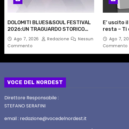
i
c
DOLOMITI BLUES&SOUL FESTIVAL
E’ uscito i
o
2026:UN TRAGUARDO STORICO
resta – Ti 
l
PER LA 25ª EDIZIONE TRA LE CIME
Angela Ra
Ago 7, 2026
Redazione
Nessun
Ago 7, 2
PATRIMONIO UNESCO
primario d
Commento
Commento
i
VOCE DEL NORDEST
Direttore Responsabile :
STEFANO SERAFINI
email : redazione@vocedelnordest.it