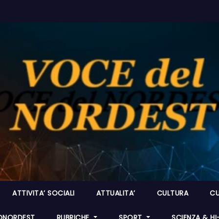
ATTIVITA’ SOCIALI
ATTUALITA’
CULTURA
CU
ONORDEST
RUBRICHE
SPORT
SCIENZA & H