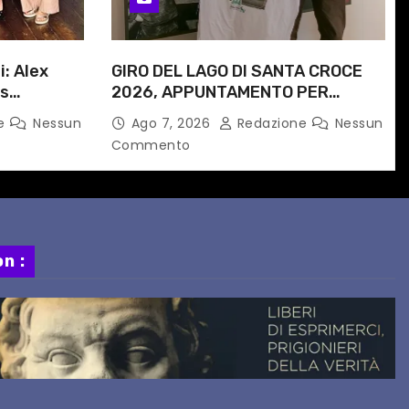
i: Alex
GIRO DEL LAGO DI SANTA CROCE
is
2026, APPUNTAMENTO PER
e
DOMENICA 16 AGOSTO
ne
Nessun
Ago 7, 2026
Redazione
Nessun
 progetto
Commento
n :