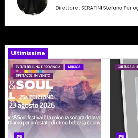
o
g
Direttore : SERAFINI Stefano Per 
r
s
a
o
z
…
i
Ultimissime
o
EVENTI BELLUNO E PROVINCIA
MUSICA
CULTURA & LI
n
SPETTACOLI IN VENETO
e
a
r
t