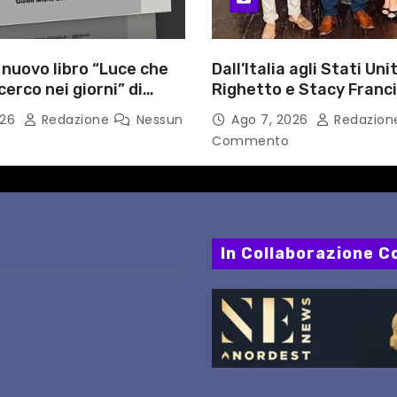
l nuovo libro “Luce che
Dall’Italia agli Stati Unit
cerco nei giorni” di
Righetto e Stacy Franc
gozzino, medico
uniscono arte, musica 
026
Redazione
Nessun
Ago 7, 2026
Redazio
i Capua
tecnologia in un nuovo
Commento
internazionale”
In Collaborazione Co