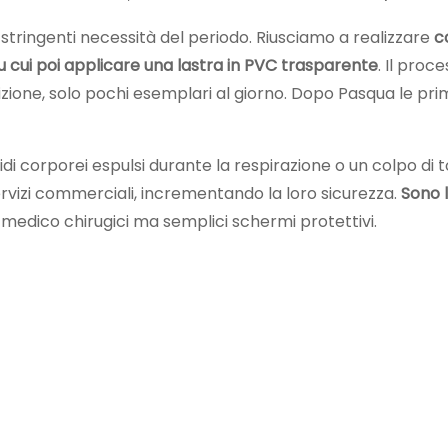
 stringenti necessità del periodo. Riusciamo a realizzare
c
u cui poi applicare una lastra in PVC trasparente
. Il proc
osizione, solo pochi esemplari al giorno. Dopo Pasqua le p
iquidi corporei espulsi durante la respirazione o un colpo di
ervizi commerciali, incrementando la loro sicurezza.
Sono l
i medico chirugici ma semplici schermi protettivi.