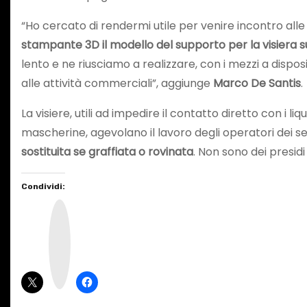
“Ho cercato di rendermi utile per venire incontro alle
stampante 3D il modello del supporto per la visiera s
lento e ne riusciamo a realizzare, con i mezzi a disp
alle attività commerciali”, aggiunge
Marco De Santis
.
La visiere, utili ad impedire il contatto diretto con i l
mascherine, agevolano il lavoro degli operatori dei s
sostituita se graffiata o rovinata
. Non sono dei presid
Condividi:
I
n
s
t
a
g
r
a
m