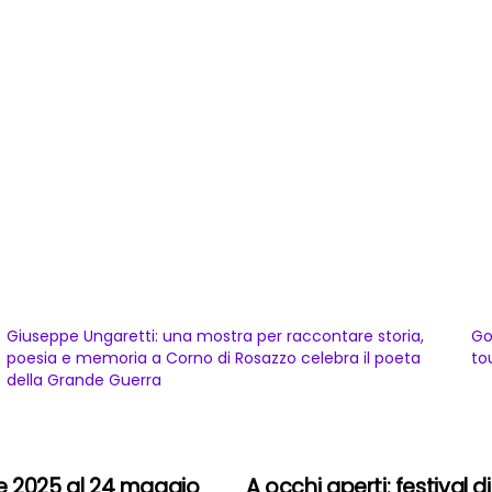
Giuseppe Ungaretti: una mostra per raccontare storia,
Go
poesia e memoria a Corno di Rosazzo celebra il poeta
to
della Grande Guerra
 2025 al 24 maggio
A occhi aperti: festival 