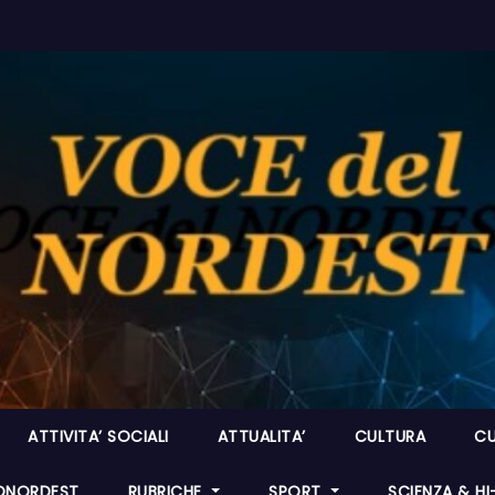
ATTIVITA’ SOCIALI
ATTUALITA’
CULTURA
CU
ONORDEST
RUBRICHE
SPORT
SCIENZA & H