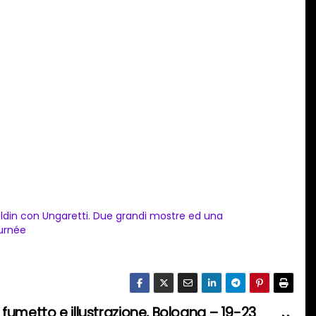
ldin con Ungaretti. Due grandi mostre ed una
urnée
di fumetto e illustrazione, Bologna – 19-23