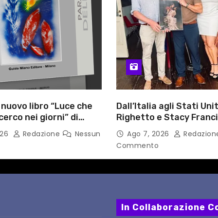
l nuovo libro “Luce che
Dall’Italia agli Stati Unit
cerco nei giorni” di
Righetto e Stacy Franc
gozzino, medico
uniscono arte, musica 
026
Redazione
Nessun
Ago 7, 2026
Redazio
i Capua
tecnologia in un nuovo
Commento
internazionale”
In Collaborazione Co