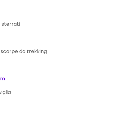
 sterrati
 scarpe da trekking
om
iglia