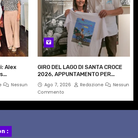
i: Alex
GIRO DEL LAGO DI SANTA CROCE
is
2026, APPUNTAMENTO PER
e
DOMENICA 16 AGOSTO
ne
Nessun
Ago 7, 2026
Redazione
Nessun
 progetto
Commento
n :