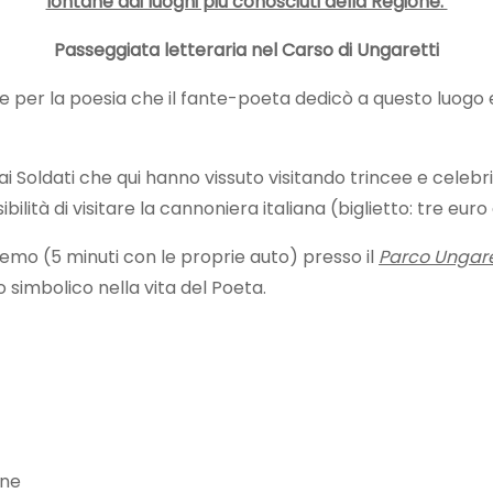
lontane dai luoghi più conosciuti della Regione.
Passeggiata letteraria nel Carso di Ungaretti
re per la poesia che il fante-poeta dedicò a questo luogo
i Soldati che qui hanno vissuto visitando trincee e celeb
ibilità di visitare la cannoniera italiana (biglietto: tre eur
remo (5 minuti con le proprie auto) presso il
Parco Ungare
 simbolico nella vita del Poeta.
one