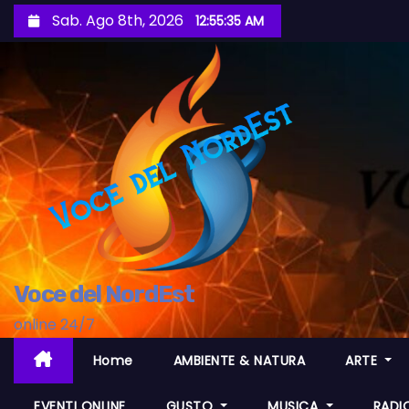
S
Sab. Ago 8th, 2026
12:55:37 AM
a
l
t
a
a
l
c
o
n
t
Voce del NordEst
e
n
online 24/7
u
Home
AMBIENTE & NATURA
ARTE
t
o
EVENTI ONLINE
GUSTO
MUSICA
RADI