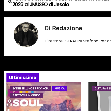
N
o
2026 al JMUSEO di Jesolo
a
i
n
v
c
Di
Redazione
i
o
r
g
Direttore : SERAFINI Stefano Per 
s
a
o
…
z
i
Ultimissime
o
EVENTI BELLUNO E PROVINCIA
MUSICA
CULTURA & LI
n
SPETTACOLI IN VENETO
e