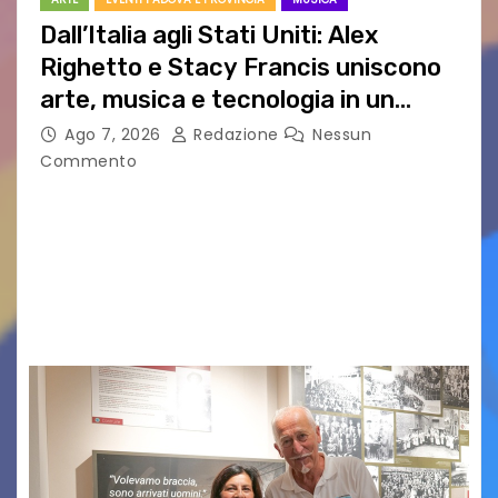
Dall’Italia agli Stati Uniti: Alex
Righetto e Stacy Francis uniscono
arte, musica e tecnologia in un
nuovo progetto internazionale”
Ago 7, 2026
Redazione
Nessun
Commento
Vigonza (Padova), 7 agosto 2026 – Arte
contemporanea, musica internazionale, Made
in Italy e nuove generazioni si sono incontrati
oggi a Vigonza in occasione di un importante
confronto istituzionale dedicato…