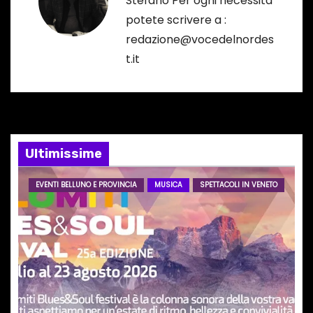
z
Stefano Per ogni necessità
potete scrivere a :
i
redazione@vocedelnordes
o
t.it
n
e
a
Ultimissime
r
EVENTI BELLUNO E PROVINCIA
MUSICA
SPETTACOLI IN VENETO
t
i
c
o