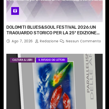
l
i
DOLOMITI BLUES&SOUL FESTIVAL 2026:UN
TRAGUARDO STORICO PER LA 25ª EDIZIONE
TRA LE CIME PATRIMONIO UNESCO
Ago 7, 2026
Redazione
Nessun Commento
CULTURA & LIBRI
IL RIFUGIO DEI LETTORI