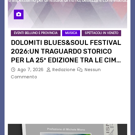
EVENTI BELLUNO E PROVINCIA
MUSICA
SPETTACOLI IN VENETO
DOLOMITI BLUES&SOUL FESTIVAL
2026:UN TRAGUARDO STORICO
PER LA 25ª EDIZIONE TRA LE CIME
PATRIMONIO UNESCO
Ago 7, 2026
Redazione
Nessun
Commento
Il Dolomiti Blues&Soul Festival celebra nel 2026
un traguardo leggendario: la sua 25ª edizione.
Un quarto di secolo di grande musica che torna
a far vibrare il cuore delle Dolomiti…