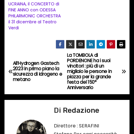
UCRAINA, il CONCERTO di
o
FINE ANNO con ODESSA
i
PHILARMONIC ORCHESTRA
n
il 31 dicembre al Teatro
Verdi
c
o
r
s
La TOMBOLA di
N
PORDENONE ha i suoi
o
All’Hydrogen Gastech
vincitori : più di un
a
2023 in primo piano la
…
migliaio le persone in
sicurezza di idrogeno e
piazza per la grande
metano
v
festa del 150°
Anniversario
i
g
Di
Redazione
a
Direttore : SERAFINI