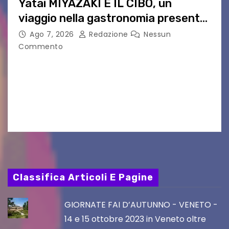
Yatai MIYAZAKI E IL CIBO, un
viaggio nella gastronomia presente
nei film di Hayao Miyazaki!
Ago 7, 2026
Redazione
Nessun
Commento
UDINE – Continuano anche nel mese di agosto
al Visio Garden Yatai gli appuntamenti con la
cucina e la cultura giapponese a cura dello
chef giappo-italiano Sai Fukayama. Lunedì 10…
Classifica Articoli E Pagine
GIORNATE FAI D’AUTUNNO - VENETO -
14 e 15 ottobre 2023 in Veneto oltre