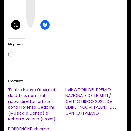
s
t
a
g
r
a
m
Mi piace:
C
a
r
i
Correlati
c
Teatro Nuovo Giovanni
I VINCITORI DEL PREMIO
a
da Udine, nominati i
NAZIONALE DELLE ARTI /
nuovi direttori artistici:
CANTO LIRICO 2025, DA
m
sono Fiorenza Cedolins
UDINE I NUOVI TALENTI DEL
e
(Musica e Danza) e
CANTO ITALIANO
n
Roberto Valerio (Prosa)
t
PORDENONE chiama