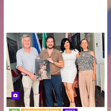
GUIDO MIANO EDITORE NOVITÀ EDITORIALE È
uscito il libro di poesie e fotografie: LUCE CHE
RESTA – TI CERCO NEI GIORNI di ANGELA
RAGOZZINO Pubblicato il libro di poesie “Luce…
ARTE
EVENTI PADOVA E PROVINCIA
MUSICA