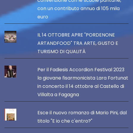
convenzione con le scuole paritarie,
con un contributo annuo di 105 mila
euro
IL 14 OTTOBRE APRE "PORDENONE
ARTANDFOOD" TRA ARTE, GUSTO E
TURISMO DI QUALITÀ
Per il Fadiesis Accordion Festival 2023
la giovane fisarmonicista Lara Fortunat
in concerto il 14 ottobre al Castello di
Villalta a Fagagna
Esce il nuovo romanzo di Mario Pini, dal
titolo "E io che c'entro?"