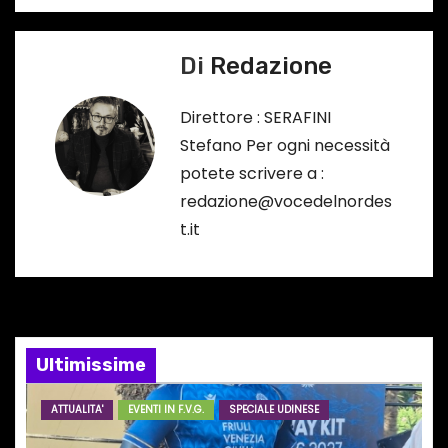
v
i
Di
Redazione
g
Direttore : SERAFINI
a
Stefano Per ogni necessità
potete scrivere a :
z
redazione@vocedelnordes
i
t.it
o
n
e
Ultimissime
a
ATTUALITA'
EVENTI IN F.V.G.
SPECIALE UDINESE
r