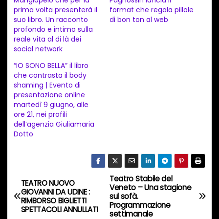
Mangiapelo che per la
Pagnossin lancia il
e
prima volta presenterà il
format che regala pillole
n
suo libro. Un racconto
di bon ton al web
profondo e intimo sulla
t
reale vita al di là dei
o
social network
i
“IO SONO BELLA” il libro
n
che contrasta il body
shaming | Evento di
c
presentazione online
o
martedì 9 giugno, alle
ore 21, nei profili
r
dell’agenzia Giuliamaria
s
Dotto
o
…
Teatro Stabile del
N
TEATRO NUOVO
Veneto – Una stagione
GIOVANNI DA UDINE :
sul sofà.
a
RIMBORSO BIGLIETTI
Programmazione
SPETTACOLI ANNULLATI
settimanale