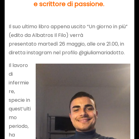
e scrittore di passione.
Il suo ultimo libro appena uscito “Un giorno in più”
(edito da Albatros Il Filo) verrà
presentato martedì 26 maggio, alle ore 21.00, in
diretta instagram nel profilo @giuliamariadotto.
Il lavoro
di
infermie
re,
specie in
quest’ulti
mo
periodo,
ha