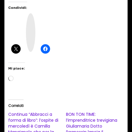
Condividi:
I
n
s
t
a
g
r
a
m
Mi piace:
C
a
r
i
Correlati
c
Continua “Abbracci a
BON TON TIME:
a
forma di libro”: l’ospite di
l’imprenditrice trevigiana
mercoledì è Camilla
Giuliamaria Dotto
m