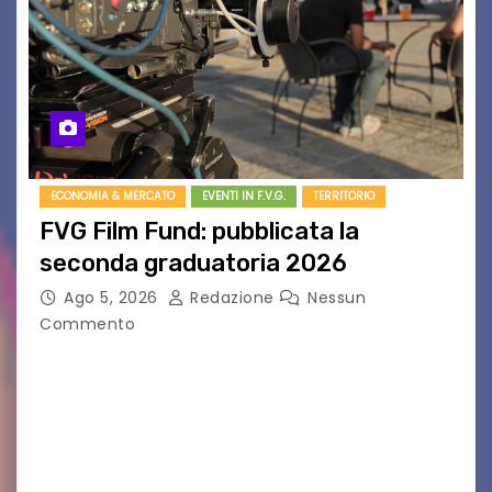
ECONOMIA & MERCATO
EVENTI IN F.V.G.
TERRITORIO
FVG Film Fund: pubblicata la
seconda graduatoria 2026
Ago 5, 2026
Redazione
Nessun
Commento
Aperta la terza e ultima call dell’anno per le
produzioni audiovisive Online gli esiti della
seconda finestra del Film Fund promosso dalla
Friuli Venezia Giulia Film Commission –
PromoTurismoFVG. Le…