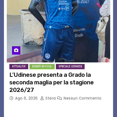
ATTUALITA'
EVENTI IN F.V.G.
SPECIALE UDINESE
L’Udinese presenta a Grado la
seconda maglia per la stagione
2026/27
Ago 6, 2026
Stera
Nessun Commento
GRADO – È stata la splendida cornice di Grado
a ospitare la presentazione della nuova