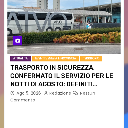
ATTUALITA'
EVENTI VENEZIA E PROVINCIA
TERRITORIO
TRASPORTO IN SICUREZZA,
CONFERMATO IL SERVIZIO PER LE
NOTTI DI AGOSTO: DEFINITI
PERCORSI, FERMATE E ORARIO
Ago 5, 2026
Redazione
Nessun
Commento
Venerdì 7 agosto la prima corsa, obiettivo
ridurre i rischi legati agli spostamenti notturni
Torna il servizio di trasporto notturno dedicato