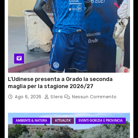
t
i
c
o
l
i
L’Udinese presenta a Grado la seconda
maglia per la stagione 2026/27
Ago 6, 2026
Stera
Nessun Commento
AMBIENTE & NATURA
ATTUALITA'
EVENTI GORIZIA E PROVINCIA