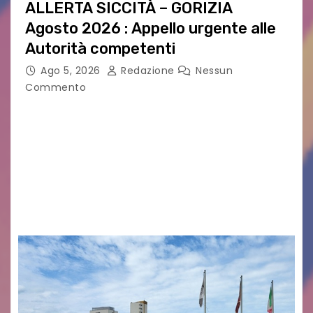
ALLERTA SICCITÀ – GORIZIA
Agosto 2026 : Appello urgente alle
Autorità competenti
Ago 5, 2026
Redazione
Nessun
Commento
Legambiente Gorizia APS e Legambiente
Monfalcone APS “Circolo Ignazio Zanutto”
desiderano attirare l’attenzione della
cittadinanza e delle Autorità competenti sulla
grave siccità che sta colpendo non solo le
campagne e…