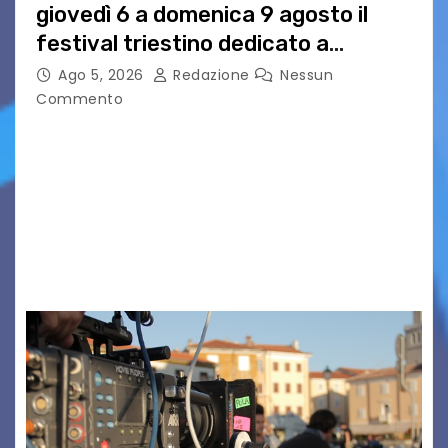
giovedì 6 a domenica 9 agosto il
festival triestino dedicato a
Springsteen
Ago 5, 2026
Redazione
Nessun
Commento
TRIESTE CALLING THE BOSS 2026
Quattordicesima Edizione Dal 6 al 9 agosto 2026
PIAZZA VERDI, SARTORIO, SAN GIUSTO,
AUSONIA… BLOOD BROTHERS, LOVESICK DUO,
BOUND FOR GLORY, RENATO TAMMI, ANTHONY
BASSO,…