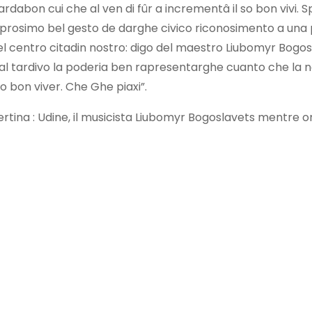
ardabon cui che al ven di fûr a incrementâ il so bon vivi. 
 prosimo bel gesto de darghe civico riconosimento a una 
del centro citadin nostro: digo del maestro Liubomyr Bogosl
l tardivo la poderia ben rapresentarghe cuanto che la nos
uo bon viver. Che Ghe piaxi”.
ertina : Udine, il musicista Liubomyr Bogoslavets mentre 