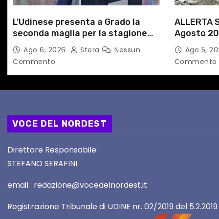
c
L’Udinese presenta a Grado la
ALLERTA S
o
seconda maglia per la stagione
Agosto 20
l
2026/27
alle Auto
Ago 6, 2026
Stera
Nessun
Ago 5, 2
Commento
Commento
i
VOCE DEL NORDEST
Direttore Responsabile :
STEFANO SERAFINI
email : redazione@vocedelnordest.it
Registrazione Tribunale di UDINE nr. 02/2019 del 5.2.2019