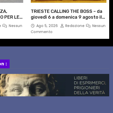
ZA,
TRIESTE CALLING THE BOSS – da
O PER LE
giovedì 6 a domenica 9 agosto il
ITI
festival triestino dedicato a
e
Nessun
Ago 5, 2026
Redazione
Nessun
ORARIO
Springsteen
Commento
n :