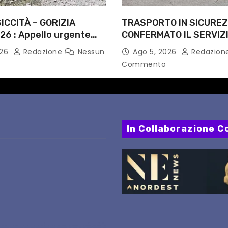
ICCITÀ – GORIZIA
TRASPORTO IN SICUREZ
26 : Appello urgente
CONFERMATO IL SERVIZI
rità competenti
NOTTI DI AGOSTO: DEFIN
026
Redazione
Nessun
Ago 5, 2026
Redazion
PERCORSI, FERMATE E 
Commento
In Collaborazione Co