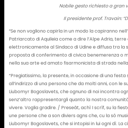
Nobile gesto richiesto a gran 
Il presidente prof. Travain: 
“Se non vogliono capirla in un modo la capiranno nell’alt
Patriarcato di Aquileia come a dire l’Alpe Adria, terre 
elettronicamente al Sindaco di Udine e diffusa tra la
proposta di conferimento di civica benemerenza o megl
nella sua arte ed amato fisarmonicista di strada nella C
“Pregiatissimo, la presente, in occasione di una festa
all’indirizzo di una persona che da molti anni, con le 
Liubomyr Bogoslavets, che ognuno di noi incontra ogni
senz’altro rappresentargli quanto la nostra comunità,
vivere. Voglia gradire. / Preseât, achì I scrîf, su la fi
une persone che a son diviers agns che, cu la sô musich
Liubomyr Bogoslavets, che si intopisi in lui ogni dì. L