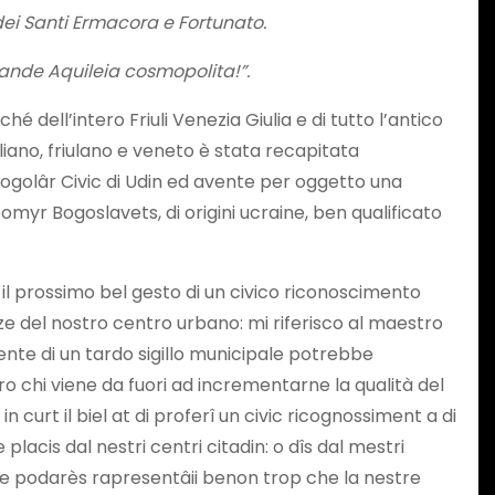
dei Santi Ermacora e Fortunato.
grande Aquileia cosmopolita!”.
hé dell’intero Friuli Venezia Giulia e di tutto l’antico
taliano, friulano e veneto è stata recapitata
 Fogolâr Civic di Udin ed avente per oggetto una
myr Bogoslavets, di origini ucraine, ben qualificato
 il prossimo bel gesto di un civico riconoscimento
azze del nostro centro urbano: mi riferisco al maestro
nte di un tardo sigillo municipale potrebbe
o chi viene da fuori ad incrementarne la qualità del
n curt il biel at di proferî un civic ricognossiment a di
placis dal nestri centri citadin: o dîs dal mestri
dîf e podarès rapresentâii benon trop che la nestre