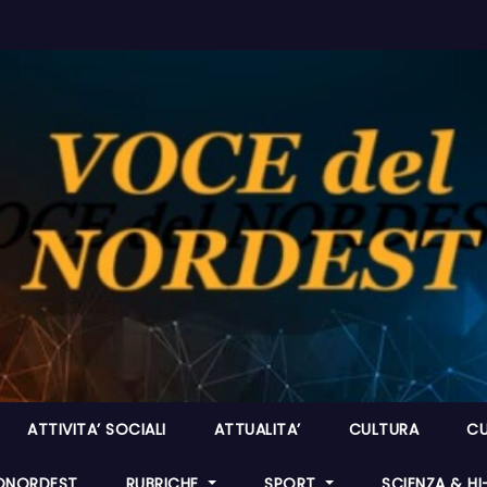
ATTIVITA’ SOCIALI
ATTUALITA’
CULTURA
CU
ONORDEST
RUBRICHE
SPORT
SCIENZA & H