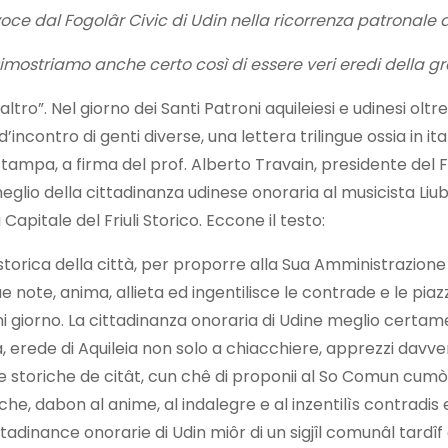
voce dal Fogolâr Civic di Udin nella ricorrenza patronale 
“Dimostriamo anche certo così di essere veri eredi della 
ro”. Nel giorno dei Santi Patroni aquileiesi e udinesi oltrec
d’incontro di genti diverse, una lettera trilingue ossia in i
 stampa, a firma del prof. Alberto Travain, presidente del
io della cittadinanza udinese onoraria al musicista Liubo
apitale del Friuli Storico. Eccone il testo:
 storica della città, per proporre alla Sua Amministrazione
sue note, anima, allieta ed ingentilisce le contrade e le pi
 giorno. La cittadinanza onoraria di Udine meglio certame
 erede di Aquileia non solo a chiacchiere, apprezzi davver
este storiche de citât, cun chê di proponii al So Comun cumò i
e, dabon al anime, al indalegre e al inzentilìs contradis e 
a citadinance onorarie di Udin miôr di un sigjîl comunâl tar