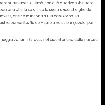
Sperant tun acet. / Stimà, son cuà a scriverGhe, soto
persona che la xe ani co la sua muxica che ghe dà
avets, che se lo incontra tuti ogni zorno. La
tra comunità, fia de Aquileia no solo a çacole, per
omaggia Johann Strauss nel bicentenario della nascita