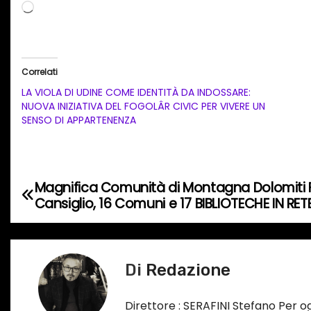
C
a
r
i
Correlati
c
LA VIOLA DI UDINE COME IDENTITÀ DA INDOSSARE:
a
NUOVA INIZIATIVA DEL FOGOLÂR CIVIC PER VIVERE UN
SENSO DI APPARTENENZA
m
e
n
t
Magnifica Comunità di Montagna Dolomiti Fr
N
o
Cansiglio, 16 Comuni e 17 BIBLIOTECHE IN RET
a
i
n
v
c
Di
Redazione
i
o
r
g
Direttore : SERAFINI Stefano Per 