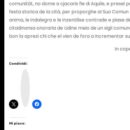
comunitât, no dome a cjacaris fie di Aquile, e presei p
festa storica de la cità, per proporghe al Suo Comun
anima, le indalegra e le inzentilise contrade e piase 
citadinansa onoraria de Udine meio de un sigil comuna
bon la aprezi chi che el vien de fora a incrementar s
In cop
Condividi:
I
n
s
t
a
g
r
a
m
Mi piace: