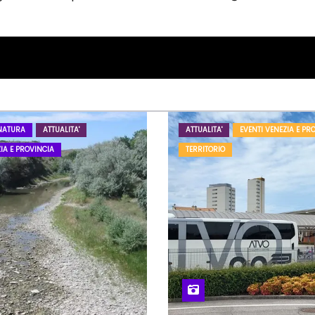
NATURA
ATTUALITA'
ATTUALITA'
EVENTI VENEZIA E PR
IA E PROVINCIA
TERRITORIO