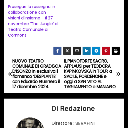
Prosegue la rassegna in
o
collaborazione con
i
visioni d’insieme – Il 27
n
novembre ‘The Jungle’ al
Teatro Comunale di
c
Cormons
o
r
s
NUOVO TEATRO
IL PIANOFORTE SACRO,
N
o
COMUNALE DI GRADISCA
APPLAUSI per TEODORA
…
D’ISONZO In esclusiva il
KAPINKOVSKA in TOUR a
a
flamenco ‘DESPLANTE’
SACILE, PORDENONE e
con Eduardo Guerrero il
oggi a SAN VITO AL
v
17 dicembre 2024
TAGLIAMENTO e MANIAGO
i
Di
Redazione
g
a
Direttore : SERAFINI