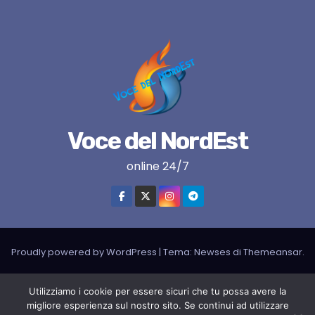
Voce del NordEst
online 24/7
Proudly powered by WordPress
|
Tema:
Newses
di
Themeansar
.
VNE su instagram
VNE su Twitter
VNE su FB
Blogger
Utilizziamo i cookie per essere sicuri che tu possa avere la
LIVE RADIO
RADIONORDEST
Il mio account
migliore esperienza sul nostro sito. Se continui ad utilizzare