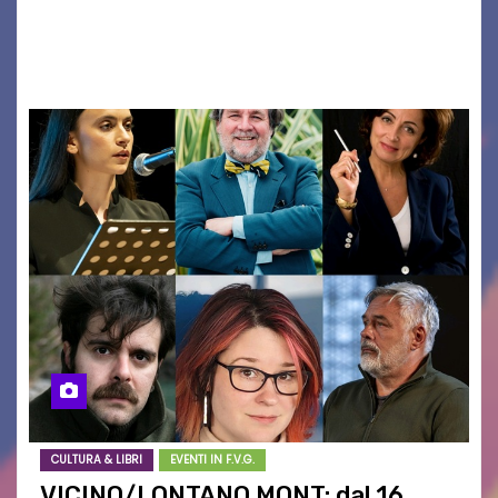
PER “IMPARARE” A INSEGNARE LA POESIA
ATTRAVERSO IL…
CULTURA & LIBRI
EVENTI IN F.V.G.
VICINO/LONTANO MONT: dal 16