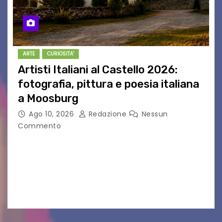
ARTE
CURIOSITA'
Artisti Italiani al Castello 2026:
fotografia, pittura e poesia italiana
a Moosburg
Ago 10, 2026
Redazione
Nessun
Commento
Dal 8 al 22 agosto 2026 il Castello di Moosburg,
in Carinzia, ospita la seconda edizione di “Artisti
Italiani al Castello”, la mostra internazionale
organizzata da Le Vie delle Foto…