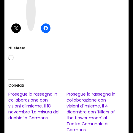
n
s
t
a
g
r
a
m
Mi piace:
C
a
r
i
Correlati
c
Prosegue la rassegna in
Prosegue la rassegna in
a
collaborazione con
collaborazione con
visioni d’insieme, il 18
visioni d’insieme, il 4
m
novembre ‘La misura del
dicembre con ‘Killers of
e
dubbio’ a Cormons
the flower moon’ al
n
Teatro Comunale di
Cormons
t