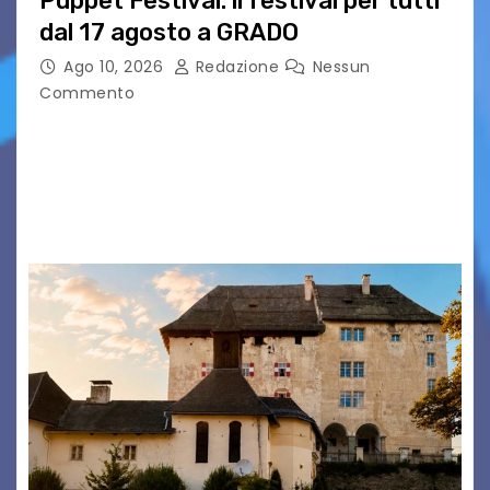
Puppet Festival: il festival per tutti
dal 17 agosto a GRADO
Ago 10, 2026
Redazione
Nessun
Commento
Una settimana al via di Alpe Adria Puppet
Festival Il festival del teatro di figura che torna
a Grado con la sua 35ª edizione Il conto alla
rovescia è iniziato:…