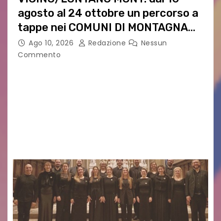
agosto al 24 ottobre un percorso a
tappe nei COMUNI DI MONTAGNA
DEL FVG
Ago 10, 2026
Redazione
Nessun
Commento
VICINO/LONTANO MONT RIPRENDE IL SUO
CAMMINO TRA LE MONTAGNE DEL FRIULI
VENEZIA GIULIA. INCONTRI, PRESENTAZIONI,
PROIEZIONI, SPETTACOLI, LETTURE SCENICHE,
UNA MOSTRA FOTOGRAFICA, VISITE E
PASSEGGIATE: UN BREVE PERCORSO A TAPPE…