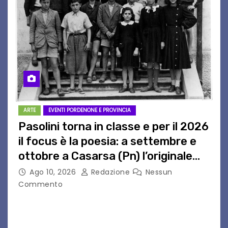
ARTE
EVENTI PORDENONE E PROVINCIA
Pasolini torna in classe e per il 2026
il focus è la poesia: a settembre e
ottobre a Casarsa (Pn) l’originale
percorso per docenti delle scuole
Ago 10, 2026
Redazione
Nessun
medie e superiori
Commento
PIER PAOLO PASOLINI E LA POESIA A SCUOLA
PASOLINI TORNA IN CLASSE: ATTESI A CASARSA
DELLA DELIZIA (PN) DOCENTI DA TUTTA ITALIA