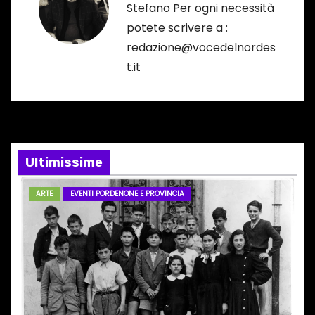
Stefano Per ogni necessità
z
potete scrivere a :
i
redazione@vocedelnordes
t.it
o
n
e
Ultimissime
a
r
ARTE
EVENTI PORDENONE E PROVINCIA
t
i
c