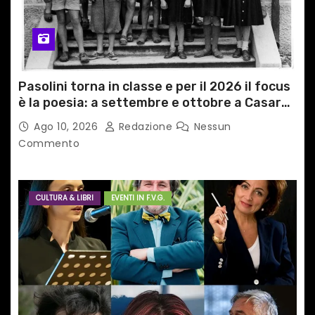
o
l
i
Pasolini torna in classe e per il 2026 il focus
è la poesia: a settembre e ottobre a Casarsa
(Pn) l’originale percorso per docenti delle
Ago 10, 2026
Redazione
Nessun
scuole medie e superiori
Commento
CULTURA & LIBRI
EVENTI IN F.V.G.