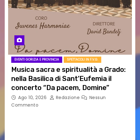
EVENTI GORIZIA E PROVINCIA
SPETTACOLI IN F.V.G.
Musica sacra e spiritualità a Grado:
nella Basilica di Sant’Eufemia il
concerto “Da pacem, Domine”
Ago 10, 2026
Redazione
Nessun
Commento
GRADO — La splendida cornice della Basilica di
Sant’Eufemia a Grado si appresta ad accorrere
un appuntamento di grande spessore artistico
e spirituale. Martedì 11 agosto 2026, a partire