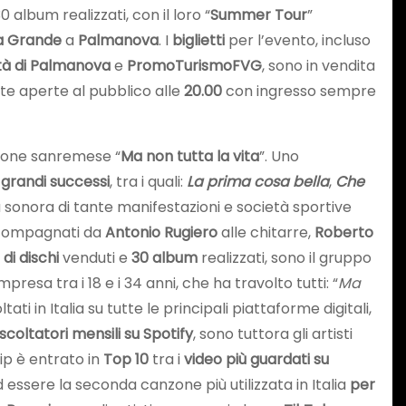
0 album realizzati, con il loro “
Summer Tour
”
a Grande
a
Palmanova
. I
biglietti
per l’evento, incluso
tà di Palmanova
e
PromoTurismoFVG
, sono in vendita
rte aperte al pubblico alle
20.00
con ingresso sempre
ntone sanremese “
Ma non tutta la vita
”. Uno
 grandi successi
, tra i quali:
La prima cosa bella
,
Che
a sonora di tante manifestazioni e società sportive
compagnati da
Antonio Rugiero
alle chitarre,
Roberto
 di dischi
venduti e
30 album
realizzati, sono il gruppo
esa tra i 18 e i 34 anni, che ha travolto tutti: “
Ma
ati in Italia su tutte le principali piattaforme digitali,
ascoltatori mensili su Spotify
, sono tuttora gli artisti
clip è entrato in
Top 10
tra i
video più guardati su
d essere la seconda canzone più utilizzata in Italia
per