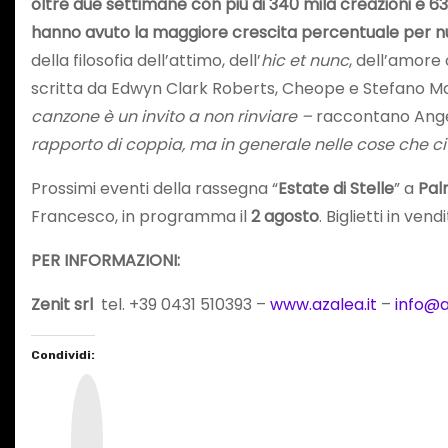
oltre due settimane con più di 340 mila creazioni e 63
hanno avuto la maggiore crescita percentuale per n
della filosofia dell’attimo, dell’
hic et nunc
, dell’amore 
scritta da Edwyn Clark Roberts, Cheope e Stefano Ma
canzone è un invito a non rinviare –
raccontano Ange
rapporto di coppia, ma in generale nelle cose che 
Prossimi eventi della rassegna “
Estate di Stelle
” a
Pal
Francesco, in programma il
2 agosto
. Biglietti in vend
PER INFORMAZIONI:
Zenit srl
tel. +39 0431 510393 –
www.azalea.it
–
info@a
Condividi:
I
n
s
t
a