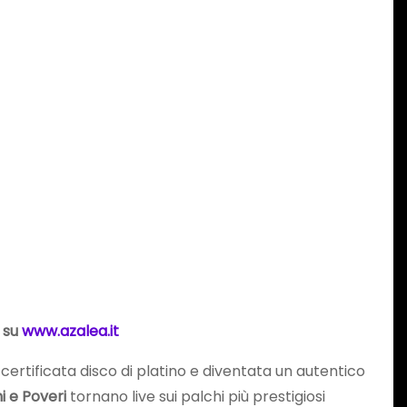
o su
www.azalea.it
, certificata disco di platino e diventata un autentico
i e Poveri
tornano live sui palchi più prestigiosi