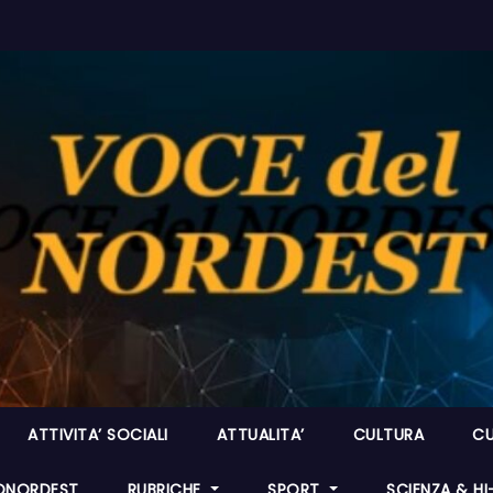
ATTIVITA’ SOCIALI
ATTUALITA’
CULTURA
CU
ONORDEST
RUBRICHE
SPORT
SCIENZA & H