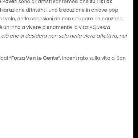
e Poveri
sono gli artisti sanremesi che
su TikTok
chiarazione di intenti, una traduzione in chiave pop
al volo, delle occasioni da non sciupare. La canzone,
n inno a vivere pienamente la vita: «
Questa
ciò che si desidera non solo nella sfera affettiva, nel
ical “
Forza Venite Gente
”, incentrato sulla vita di San