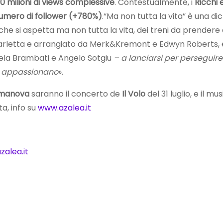
0 milioni di views complessive
. Contestualmente, i
Ricchi 
umero di follower (+780%)
.“Ma non tutta la vita” è una di
che si aspetta ma non tutta la vita, dei treni da prendere 
rletta e arrangiato da Merk&Kremont e Edwyn Roberts, è u
la Brambati e Angelo Sotgiu
– a lanciarsi per perseguire 
ci appassionano
».
manova
saranno il concerto de
Il Volo
del 31 luglio, e il mus
ita, info su
www.azalea.it
zalea.it