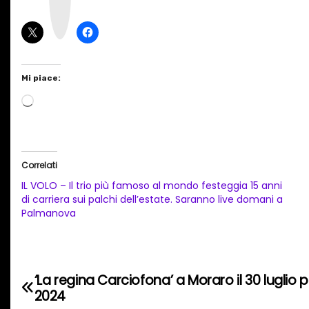
g
r
a
m
Mi piace:
C
a
r
i
Correlati
c
IL VOLO – Il trio più famoso al mondo festeggia 15 anni
a
di carriera sui palchi dell’estate. Saranno live domani a
Palmanova
m
e
n
t
‘La regina Carciofona’ a Moraro il 30 luglio 
N
o
2024