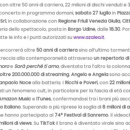
on oltre 50 anni di carriera, 22 milioni di dischi venduti e 3
ico concerto in programma domani,
sabato 27 luglio
in
Piazz
Srl
, in collaborazione con
Regione Friuli Venezia Giulia
,
Cit
eria dello spettacolo, posta in
Borgo Udine
, dalle
18.30
. Po
tte le info e i punti autorizzati su
www.azalea.it
.
percorrerà oltre
50 anni di carriera
sino all’ultimo torme
 intreccia alla contemporaneità attraverso
un repertorio di
moro
e
Sarà perché ti amo
,
diventata tra l’altro la colonn
 oltre 200.000.000 di streaming
.
Angelo e Angela
sono ac
anpaolo Noce
alla batteria. I
Ricchi e Poveri
, con
22 milioni
 un fenomeno cult, in particolare per la fascia di età compr
Amazon Music
e
iTunes
, confermandosi tra i brani più ascolt
io italiano
. Superando a più riprese la soglia di
8 milioni di 
 che hanno partecipato al
74° Festival di Sanremo
. Il video
milioni di views
. Su
TikTok
il brano è diventato virale sino a