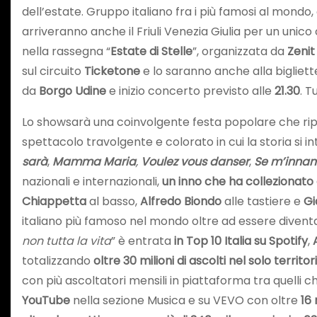
dell’estate. Gruppo italiano fra i più famosi al mondo, c
arriveranno anche il Friuli Venezia Giulia per un un
nella rassegna “
Estate di Stelle
”, organizzata da
Zenit 
sul circuito
Ticketone
e lo saranno anche alla bigliett
da
Borgo Udine
e inizio concerto previsto alle
21.30
.
Tu
Lo showsarà una coinvolgente festa popolare che ri
spettacolo travolgente e colorato in cui la storia si
sarà
,
Mamma Maria
,
Voulez vous danser
,
Se m’inna
nazionali e internazionali,
un inno che ha collezionato
Chiappetta
al basso,
Alfredo Biondo
alle tastiere e
Gi
italiano più famoso nel mondo oltre ad essere diventati
non tutta la vita
” è entrata
in Top 10 Italia su Spotify
,
totalizzando
oltre 30 milioni di ascolti nel solo territor
con più ascoltatori mensili in piattaforma tra quelli
YouTube
nella sezione Musica e su VEVO con oltre
16 