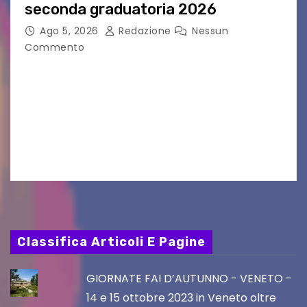
seconda graduatoria 2026
Ago 5, 2026
Redazione
Nessun
Commento
Aperta la terza e ultima call dell’anno per le
produzioni audiovisive Online gli esiti della
seconda finestra del Film Fund promosso dalla
Friuli Venezia Giulia Film Commission –
PromoTurismoFVG. Le…
Classifica Articoli E Pagine
GIORNATE FAI D’AUTUNNO - VENETO -
14 e 15 ottobre 2023 in Veneto oltre