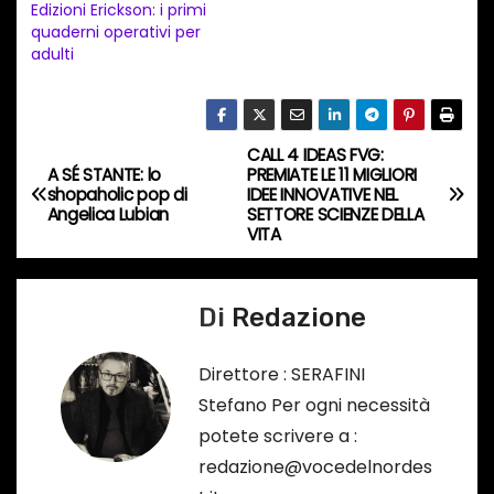
t
Edizioni Erickson: i primi
quaderni operativi per
o
adulti
i
n
c
CALL 4 IDEAS FVG:
o
N
A SÉ STANTE: lo
PREMIATE LE 11 MIGLIORI
r
shopaholic pop di
IDEE INNOVATIVE NEL
a
Angelica Lubian
SETTORE SCIENZE DELLA
s
VITA
o
v
…
i
Di
Redazione
g
Direttore : SERAFINI
a
Stefano Per ogni necessità
potete scrivere a :
z
redazione@vocedelnordes
i