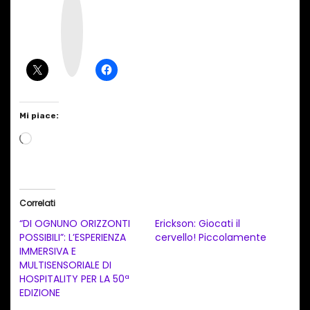
n
s
t
a
g
r
a
m
Mi piace:
C
a
r
i
Correlati
c
“DI OGNUNO ORIZZONTI
Erickson: Giocati il
a
POSSIBILI”: L’ESPERIENZA
cervello! Piccolamente
IMMERSIVA E
m
MULTISENSORIALE DI
e
HOSPITALITY PER LA 50ª
n
EDIZIONE