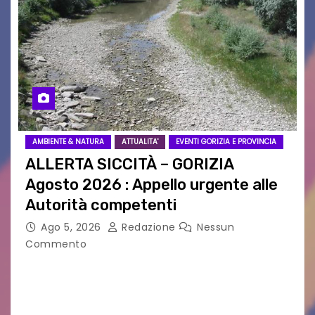
AMBIENTE & NATURA
ATTUALITA'
EVENTI GORIZIA E PROVINCIA
ALLERTA SICCITÀ – GORIZIA
Agosto 2026 : Appello urgente alle
Autorità competenti
Ago 5, 2026
Redazione
Nessun
Commento
Legambiente Gorizia APS e Legambiente
Monfalcone APS “Circolo Ignazio Zanutto”
desiderano attirare l’attenzione della