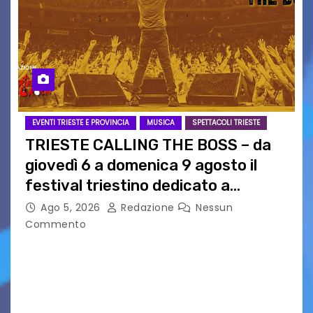
EVENTI TRIESTE E PROVINCIA
MUSICA
SPETTACOLI TRIESTE
TRIESTE CALLING THE BOSS – da
giovedì 6 a domenica 9 agosto il
festival triestino dedicato a
Springsteen
Ago 5, 2026
Redazione
Nessun
Commento
TRIESTE CALLING THE BOSS 2026
Quattordicesima Edizione Dal 6 al 9 agosto 2026
PIAZZA VERDI, SARTORIO, SAN GIUSTO,
AUSONIA… BLOOD BROTHERS, LOVESICK DUO,