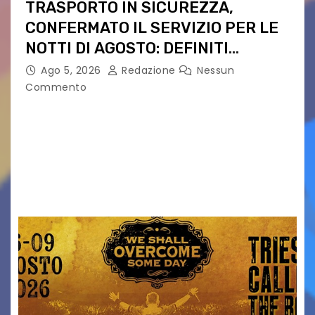
TRASPORTO IN SICUREZZA,
CONFERMATO IL SERVIZIO PER LE
NOTTI DI AGOSTO: DEFINITI
PERCORSI, FERMATE E ORARIO
Ago 5, 2026
Redazione
Nessun
Commento
Venerdì 7 agosto la prima corsa, obiettivo
ridurre i rischi legati agli spostamenti notturni
Torna il servizio di trasporto notturno dedicato
ai collegamenti con i principali locali di
intrattenimento di…