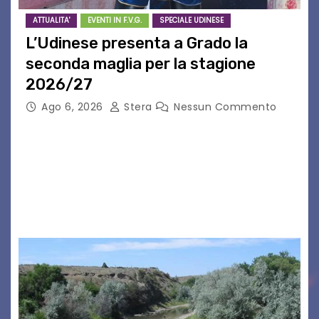
ATTUALITA'
EVENTI IN F.V.G.
SPECIALE UDINESE
L’Udinese presenta a Grado la
seconda maglia per la stagione
2026/27
Ago 6, 2026
Stera
Nessun Commento
GRADO – È stata la splendida cornice di Grado
a ospitare la presentazione della nuova
seconda maglia dell’Udinese per la stagione
2026/27. Un evento che ha richiamato
istituzioni, addetti ai…