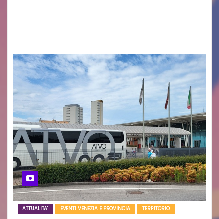
cittadinanza e delle Autorità competenti sulla
grave siccità che sta colpendo non solo le
campagne e…
ATTUALITA'
EVENTI VENEZIA E PROVINCIA
TERRITORIO