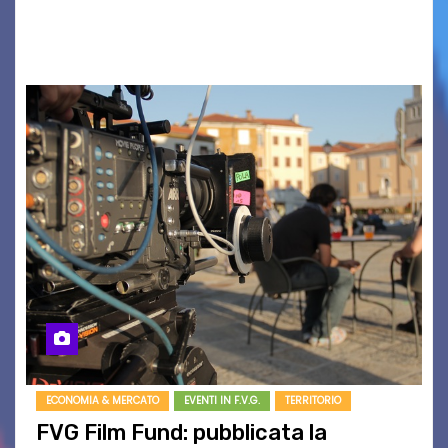
BOUND FOR GLORY, RENATO TAMMI, ANTHONY
BASSO,…
ECONOMIA & MERCATO
EVENTI IN F.V.G.
TERRITORIO
FVG Film Fund: pubblicata la