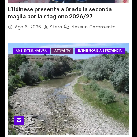
i
L’Udinese presenta a Grado la seconda
maglia per la stagione 2026/27
Ago 6, 2026
Stera
Nessun Commento
AMBIENTE & NATURA
ATTUALITA'
EVENTI GORIZIA E PROVINCIA