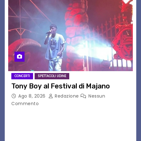
CONCERTI
SPETTACOLI UDINE
Tony Boy al Festival di Majano
Ago 8, 2026
Redazione
Nessun
Commento
Il 7 agosto 2026, il tour estivo di Tony Boy
(ragazzo del 1999 nato a Padova, il cui vero
nome è Antonio Hueber) ha fatto tappa al
Festival di Majano.…