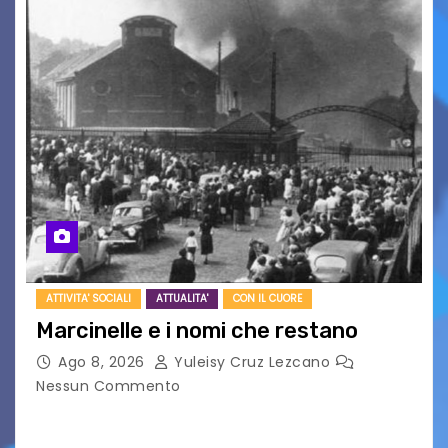
ATTIVITA' SOCIALI
ATTUALITA'
CON IL CUORE
Marcinelle e i nomi che restano
Ago 8, 2026
Yuleisy Cruz Lezcano
Nessun Commento
Tizio, Caio, Sempronio… e poi ancora un nome,
poi un altro, si forma un elenco lungo dal quale i