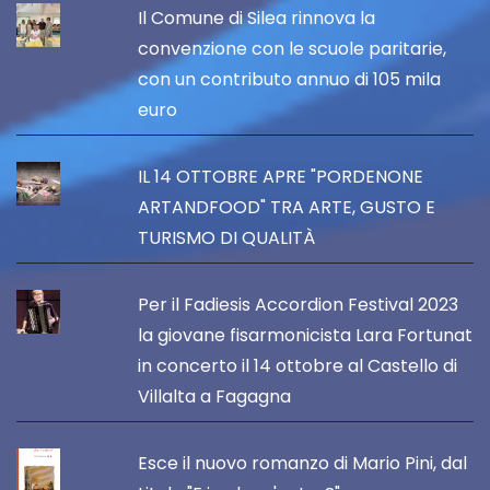
Il Comune di Silea rinnova la
convenzione con le scuole paritarie,
con un contributo annuo di 105 mila
euro
IL 14 OTTOBRE APRE "PORDENONE
ARTANDFOOD" TRA ARTE, GUSTO E
TURISMO DI QUALITÀ
Per il Fadiesis Accordion Festival 2023
la giovane fisarmonicista Lara Fortunat
in concerto il 14 ottobre al Castello di
Villalta a Fagagna
Esce il nuovo romanzo di Mario Pini, dal