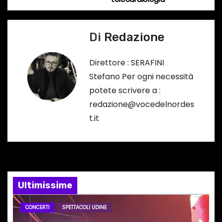
…
v
i
Di
Redazione
g
Direttore : SERAFINI
a
Stefano Per ogni necessità
potete scrivere a :
z
redazione@vocedelnordes
i
t.it
o
n
e
Ultimissime
a
CONCERTI
SPETTACOLI UDINE
r