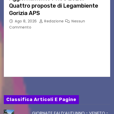
Quattro proposte di Legambiente
Gorizia APS
Ago 8, 2026
Redazione
Nessun
Commento
Il 25 luglio scadeva la possibilità di fare delle
osservazioni al PRGC di Gorizia in fase di
aggiornamento. Le 4 proposte di Legambiente
Gorizia APS In occasione dell’aggiornamento
del Piano…
Classifica Articoli E Pagine
GIORNATE FAI D’AUTUNNO - VENETO -