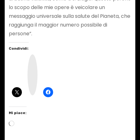
lo scopo delle mie opere è veicolare un
messaggio universale sulla salute del Pianeta, che
raggiunga il maggior numero possibile di
persone”.
Condividi:
I
n
s
t
a
g
r
a
m
Mi piace:
C
a