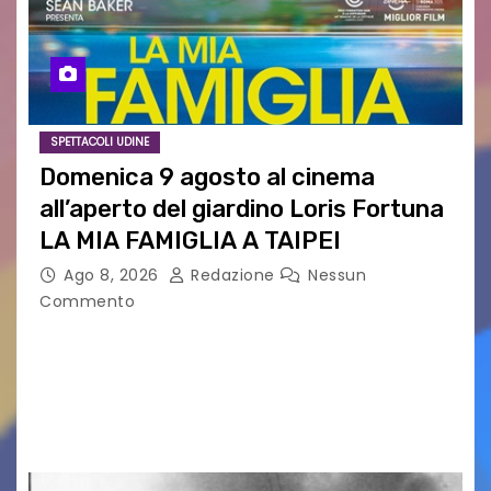
SPETTACOLI UDINE
Domenica 9 agosto al cinema
all’aperto del giardino Loris Fortuna
LA MIA FAMIGLIA A TAIPEI
Ago 8, 2026
Redazione
Nessun
Commento
LA MIA FAMIGLIA A TAIPEI Domenica 9 agosto al
cinema all’aperto delgiardino Loris Fortuna un
racconto teneroe delicato che scalda il cuore!
UDINE – Domenica 9 agosto alle 21.15 torna…