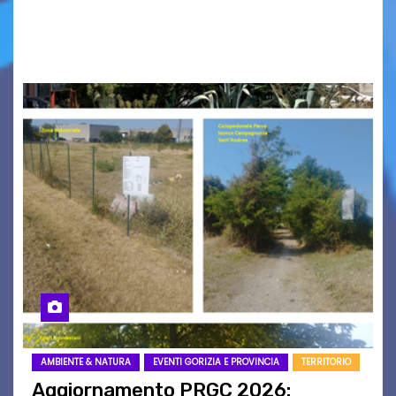
nomi scappano, scivolano fuori dalla pagina, la
carta che non basta…
AMBIENTE & NATURA
EVENTI GORIZIA E PROVINCIA
TERRITORIO
Aggiornamento PRGC 2026: