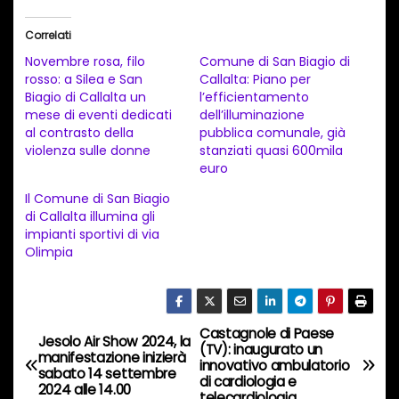
r
i
Correlati
c
Novembre rosa, filo
Comune di San Biagio di
a
rosso: a Silea e San
Callalta: Piano per
Biagio di Callalta un
l’efficientamento
m
mese di eventi dedicati
dell’illuminazione
e
al contrasto della
pubblica comunale, già
n
violenza sulle donne
stanziati quasi 600mila
euro
t
Il Comune di San Biagio
o
di Callalta illumina gli
i
impianti sportivi di via
n
Olimpia
c
o
r
Castagnole di Paese
N
Jesolo Air Show 2024, la
s
(TV): inaugurato un
manifestazione inizierà
innovativo ambulatorio
a
sabato 14 settembre
o
di cardiologia e
2024 alle 14.00
telecardiologia