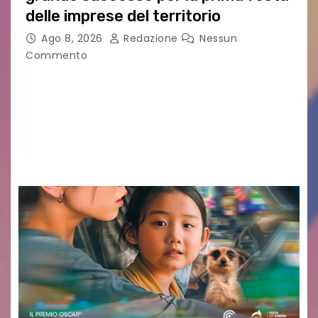
delle imprese del territorio
Ago 8, 2026
Redazione
Nessun
Commento
Sommariva: «Una serata che ha restituito il
valore di chi ogni giorno costruisce il Palmarino
con passione, ricerca e lavoro» PALMANOVA, 8
AGOSTO 2026 – È andata oltre ogni
aspettativa…