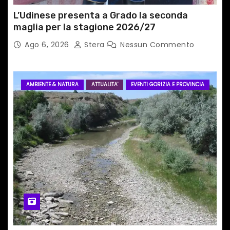
i
L’Udinese presenta a Grado la seconda
maglia per la stagione 2026/27
Ago 6, 2026
Stera
Nessun Commento
AMBIENTE & NATURA
ATTUALITA'
EVENTI GORIZIA E PROVINCIA