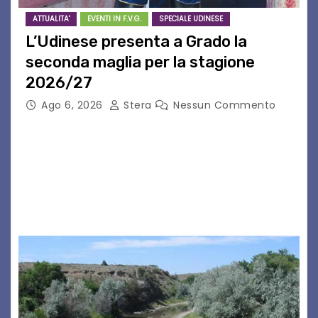
ATTUALITA'
EVENTI IN F.V.G.
SPECIALE UDINESE
L’Udinese presenta a Grado la
seconda maglia per la stagione
2026/27
Ago 6, 2026
Stera
Nessun Commento
GRADO – È stata la splendida cornice di Grado
a ospitare la presentazione della nuova
seconda maglia dell’Udinese per la stagione
2026/27. Un evento che ha richiamato
istituzioni, addetti ai…