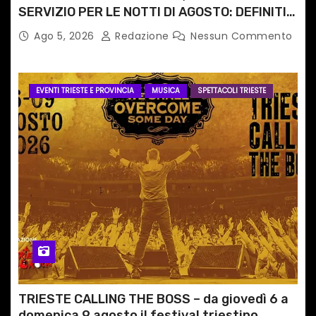
SERVIZIO PER LE NOTTI DI AGOSTO: DEFINITI
PERCORSI, FERMATE E ORARIO
Ago 5, 2026
Redazione
Nessun Commento
EVENTI TRIESTE E PROVINCIA
MUSICA
SPETTACOLI TRIESTE
TRIESTE CALLING THE BOSS – da giovedì 6 a
domenica 9 agosto il festival triestino