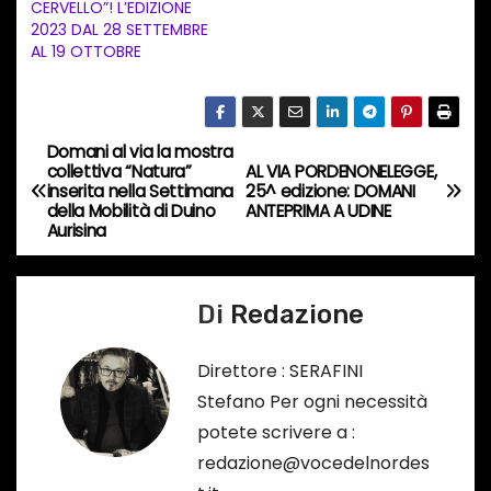
CERVELLO”! L’EDIZIONE
n
2023 DAL 28 SETTEMBRE
AL 19 OTTOBRE
c
o
r
s
Domani al via la mostra
N
collettiva “Natura”
AL VIA PORDENONELEGGE,
o
inserita nella Settimana
25^ edizione: DOMANI
a
…
della Mobilità di Duino
ANTEPRIMA A UDINE
Aurisina
v
i
Di
Redazione
g
Direttore : SERAFINI
a
Stefano Per ogni necessità
potete scrivere a :
z
redazione@vocedelnordes
i