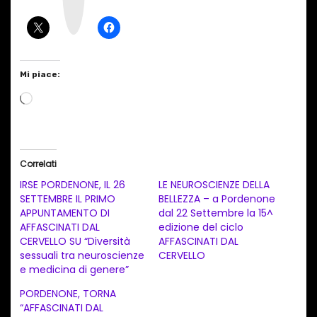
r
a
m
Mi piace:
C
a
r
i
Correlati
c
IRSE PORDENONE, IL 26
LE NEUROSCIENZE DELLA
a
SETTEMBRE IL PRIMO
BELLEZZA – a Pordenone
APPUNTAMENTO DI
dal 22 Settembre la 15^
m
AFFASCINATI DAL
edizione del ciclo
e
CERVELLO SU “Diversità
AFFASCINATI DAL
n
sessuali tra neuroscienze
CERVELLO
e medicina di genere”
t
PORDENONE, TORNA
o
“AFFASCINATI DAL
i