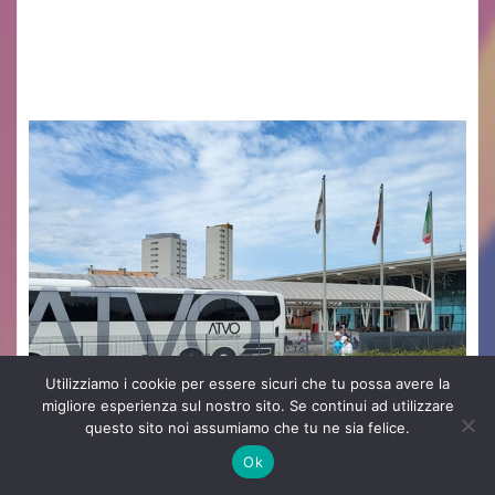
cittadinanza e delle Autorità competenti sulla
grave siccità che sta colpendo non solo le
campagne e…
Utilizziamo i cookie per essere sicuri che tu possa avere la
migliore esperienza sul nostro sito. Se continui ad utilizzare
questo sito noi assumiamo che tu ne sia felice.
Ok
ATTUALITA'
EVENTI VENEZIA E PROVINCIA
TERRITORIO