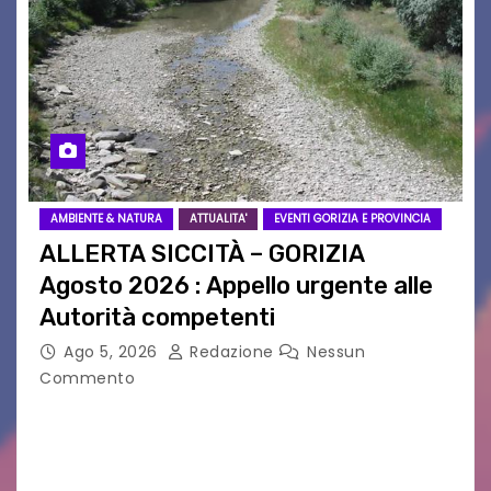
AMBIENTE & NATURA
ATTUALITA'
EVENTI GORIZIA E PROVINCIA
ALLERTA SICCITÀ – GORIZIA
Agosto 2026 : Appello urgente alle
Autorità competenti
Ago 5, 2026
Redazione
Nessun
Commento
Legambiente Gorizia APS e Legambiente
Monfalcone APS “Circolo Ignazio Zanutto”
desiderano attirare l’attenzione della