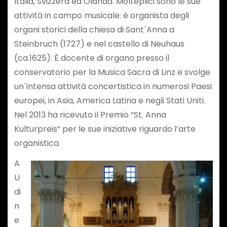
Italia, Svizzera ed Olanda. Molteplici sono le sue
attività in campo musicale: è organista degli
organi storici della chiesa di Sant´Anna a
Steinbruch (1727) e nel castello di Neuhaus
(ca.1625). È docente di organo presso il
conservatorio per la Musica Sacra di Linz e svolge
un´intensa attività concertistica in numerosi Paesi
europei, in Asia, America Latina e negli Stati Uniti.
Nel 2013 ha ricevuto il Premio “St. Anna
Kulturpreis” per le sue iniziative riguardo l’arte
organistica.
A
U
di
n
e