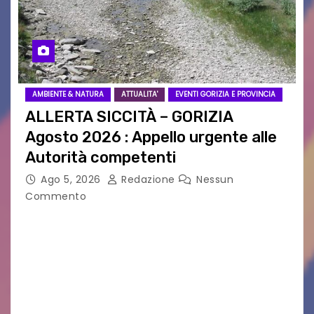
AMBIENTE & NATURA
ATTUALITA'
EVENTI GORIZIA E PROVINCIA
ALLERTA SICCITÀ – GORIZIA
Agosto 2026 : Appello urgente alle
Autorità competenti
Ago 5, 2026
Redazione
Nessun
Commento
Legambiente Gorizia APS e Legambiente
Monfalcone APS “Circolo Ignazio Zanutto”
desiderano attirare l’attenzione della
cittadinanza e delle Autorità competenti sulla
grave siccità che sta colpendo non solo le
campagne e…