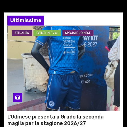
n
e
Ultimissime
a
ATTUALITA'
EVENTI IN F.V.G.
SPECIALE UDINESE
r
t
i
c
o
l
i
L’Udinese presenta a Grado la seconda
maglia per la stagione 2026/27