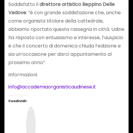
Soddisfatto il
direttore artistico Beppino Delle
Vedove
: “è con grande soddisfazione che, anche
come organista titolare della cattedrale,
abbiamo riportato questa rassegna in città. Udine
ha risposto con entusiasmo e interesse, l’auspicio
è che il concerto di domenica chiuda l’edizione e
sia un’occasione per darci appuntamento al
prossimo anno”.
Informazioni
info@accademiaorganisticaudinese.it
Condividi:
I
n
s
t
a
g