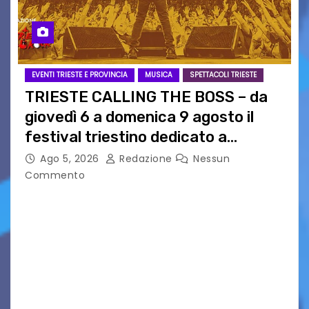
EVENTI TRIESTE E PROVINCIA
MUSICA
SPETTACOLI TRIESTE
TRIESTE CALLING THE BOSS – da
giovedì 6 a domenica 9 agosto il
festival triestino dedicato a
Springsteen
Ago 5, 2026
Redazione
Nessun
Commento
TRIESTE CALLING THE BOSS 2026
Quattordicesima Edizione Dal 6 al 9 agosto 2026
PIAZZA VERDI, SARTORIO, SAN GIUSTO,
AUSONIA… BLOOD BROTHERS, LOVESICK DUO,
BOUND FOR GLORY, RENATO TAMMI, ANTHONY
BASSO,…