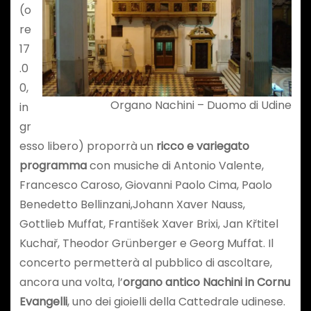
(o
re
17
.0
0,
Organo Nachini – Duomo di Udine
in
gr
esso libero) proporrà un
ricco e variegato
programma
con musiche di Antonio Valente,
Francesco Caroso, Giovanni Paolo Cima, Paolo
Benedetto Bellinzani,Johann Xaver Nauss,
Gottlieb Muffat, František Xaver Brixi, Jan Křtitel
Kuchař, Theodor Grünberger e Georg Muffat. Il
concerto permetterà al pubblico di ascoltare,
ancora una volta, l’
organo antico Nachini in Cornu
Evangelli
, uno dei gioielli della Cattedrale udinese.