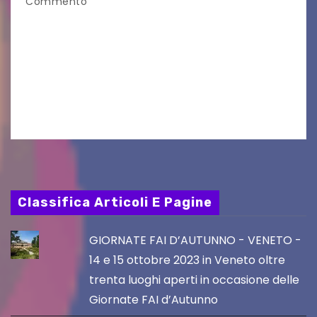
Commento
Aperta la terza e ultima call dell’anno per le
produzioni audiovisive Online gli esiti della
seconda finestra del Film Fund promosso dalla
Friuli Venezia Giulia Film Commission –
PromoTurismoFVG. Le…
Classifica Articoli E Pagine
GIORNATE FAI D’AUTUNNO - VENETO -
14 e 15 ottobre 2023 in Veneto oltre
trenta luoghi aperti in occasione delle
Giornate FAI d’Autunno