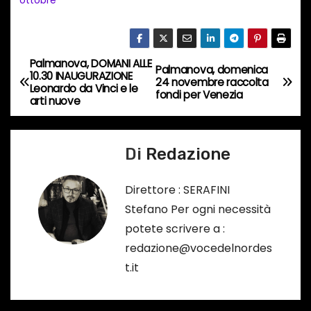
n
c
o
Palmanova, DOMANI ALLE
N
Palmanova, domenica
r
10.30 INAUGURAZIONE
24 novembre raccolta
Leonardo da Vinci e le
s
a
fondi per Venezia
arti nuove
o
v
…
Di
Redazione
i
g
Direttore : SERAFINI
Stefano Per ogni necessità
a
potete scrivere a :
z
redazione@vocedelnordes
t.it
i
o