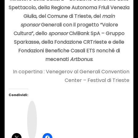
Spettacolo, della Regione Autonoma Friuli Venezia
Giulia, del Comune di Trieste, del
main
sponsor
Generali
con il progetto “Valore
Cultura”,
dello
sponsor
CiviBank SpA – Gruppo
Sparkasse, della Fondazione CRTrieste e delle
Fondazioni Benefiche Casali ETS nonché di
mecenati
Artbonus
.
In copertina : Venegerov al Generali Convention
Center – Festival di Trieste
Condividi:
I
n
s
t
a
g
r
a
m