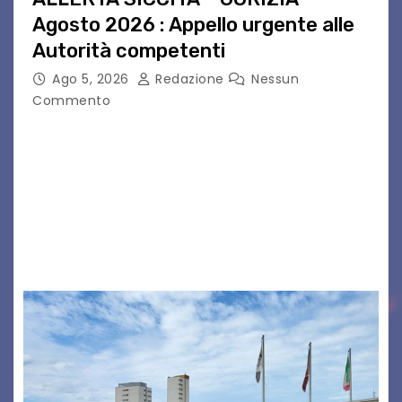
Agosto 2026 : Appello urgente alle
Autorità competenti
Ago 5, 2026
Redazione
Nessun
Commento
Legambiente Gorizia APS e Legambiente
Monfalcone APS “Circolo Ignazio Zanutto”
desiderano attirare l’attenzione della
cittadinanza e delle Autorità competenti sulla
grave siccità che sta colpendo non solo le
campagne e…