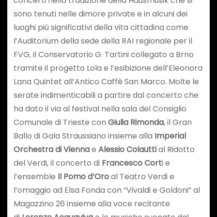
concerti nella tradizione della Hausmusik che si
sono tenuti nelle dimore private e in alcuni dei
luoghi più significativi della vita cittadina come
l’Auditorium della sede della RAI regionale per il
FVG, il Conservatorio G. Tartini collegato a Brno
tramite il progetto Lola e l’esibizione dell’Eleonora
Lana Quintet all’Antico Caffè San Marco. Molte le
serate indimenticabili a partire dal concerto che
ha dato il via al festival nella sala del Consiglio
Comunale di Trieste con
Giulia Rimonda
, il Gran
Ballo di Gala Straussiano insieme alla
Imperial
Orchestra di Vienna
e
Alessio Colautti
al Ridotto
del Verdi, il concerto di
Francesco Cort
i e
l’ensemble
Il Pomo d’Oro
al Teatro Verdi e
l’omaggio ad Elsa Fonda con “Vivaldi e Goldoni” al
Magazzino 26 insieme alla voce recitante