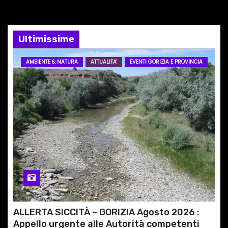
n
e
Ultimissime
a
r
AMBIENTE & NATURA
ATTUALITA'
EVENTI GORIZIA E PROVINCIA
t
i
c
o
l
i
ALLERTA SICCITÀ – GORIZIA Agosto 2026 :
Appello urgente alle Autorità competenti