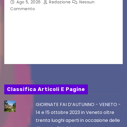
Ago 5, 2026
Redazione
Nessun
Commento
VILLACO/JANNIS – Anche quest’anno il gruppo
folkloristico “Chei di Uanis” ha rinnovato la sua
tradizione prendendo parte al Villacher
Kirchtag, la festa popolare e dei costumi
tradizionali più grande d’Austria.…
Classifica Articoli E Pagine
GIORNATE FAI D’AUTUNNO - VENETO -
14 e 15 ottobre 2023 in Veneto oltre
trenta luoghi aperti in occasione delle