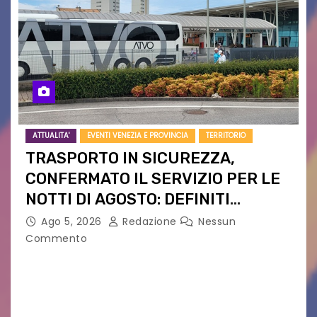
ATTUALITA'
EVENTI VENEZIA E PROVINCIA
TERRITORIO
TRASPORTO IN SICUREZZA,
CONFERMATO IL SERVIZIO PER LE
NOTTI DI AGOSTO: DEFINITI
PERCORSI, FERMATE E ORARIO
Ago 5, 2026
Redazione
Nessun
Commento
Venerdì 7 agosto la prima corsa, obiettivo
ridurre i rischi legati agli spostamenti notturni
Torna il servizio di trasporto notturno dedicato
ai collegamenti con i principali locali di