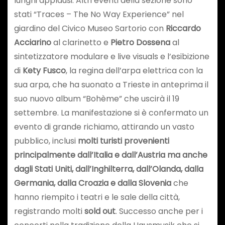
lunghi applausi. Altri eventi della sezione sono
stati “Traces – The No Way Experience” nel
giardino del Civico Museo Sartorio con
Riccardo
Acciarino
al clarinetto e
Pietro Dossena
al
sintetizzatore modulare e live visuals e l’esibizione
di
Kety Fusco
, la regina dell’arpa elettrica con la
sua arpa, che ha suonato a Trieste in anteprima il
suo nuovo album “Bohème” che uscirà il 19
settembre. La manifestazione si è confermato un
evento di grande richiamo, attirando un vasto
pubblico, inclusi
molti turisti provenienti
principalmente dall’Italia e dall’Austria ma anche
dagli Stati Uniti, dall’Inghilterra, dall’Olanda, dalla
Germania, dalla Croazia e dalla Slovenia
che
hanno riempito i teatri e le sale della città,
registrando molti
sold out
. Successo anche per i