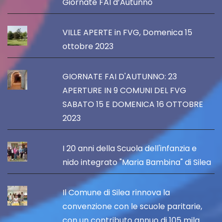
Giornate FAI d’Autunno
VILLE APERTE in FVG, Domenica 15
ottobre 2023
GIORNATE FAI D'AUTUNNO: 23
APERTURE IN 9 COMUNI DEL FVG
SABATO 15 E DOMENICA 16 OTTOBRE
2023
I 20 anni della Scuola dell'infanzia e
nido integrato "Maria Bambina" di Silea
Il Comune di Silea rinnova la
convenzione con le scuole paritarie,
con un contributo annuo di 105 mila