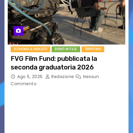
ECONOMIA & MERCATO
EVENTI IN F.V.G.
TERRITORIO
FVG Film Fund: pubblicata la
seconda graduatoria 2026
Ago 5, 2026
Redazione
Nessun
Commento
Aperta la terza e ultima call dell’anno per le
produzioni audiovisive Online gli esiti della
seconda finestra del Film Fund promosso dalla
Friuli Venezia Giulia Film Commission –
PromoTurismoFVG. Le…