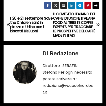
c
o
IL COMITATO ITALIANO DEL
N
r
Il 20 e 21 settembre Save
CAFFE’ DI UNIONE ITALIANA
the Children sarà in
FOOD AL TRIESTE COFFEE
s
a
piazza a Udine con i
EXPERTS PER TRACCIARE
o
biscotti BisBuoni
LE PROSPETTIVE DEL CAFFÈ
v
MADE IN ITALY
…
i
Di
Redazione
g
a
Direttore : SERAFINI
Stefano Per ogni necessità
z
potete scrivere a :
i
redazione@vocedelnordes
t.it
o