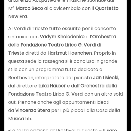
di
Lorenzo Acquaviva
e le musiche suonate dal
M°
Marco Seco
al clavicembalo con il
Quartetto
New Era
.
Al Verdi di Trieste tutto esaurito per il concerto
sinfonico con
Vadym Kholodenko
e l’
Orchestra
della Fondazione Teatro Lirico G. Verdi di
Trieste
diretti da
Hartmut Haenchen
. Proprio in
questa sede la rassegna si è conclusa in grande
stile con un programma tutto dedicato a
Beethoven, interpretato dal pianista
Jan Lisiecki
,
dal direttore
Luka Hauser
e dall’
Orchestra della
Fondazione Teatro Lirico G. Verdi
con un altro sold
out. Pienone anche agli appuntamenti ideati
da
Vincenzo Stera
per i più piccoli alla Casa della
Musica 55.
«La terza edizione del Festival di Trieste – Il Faro