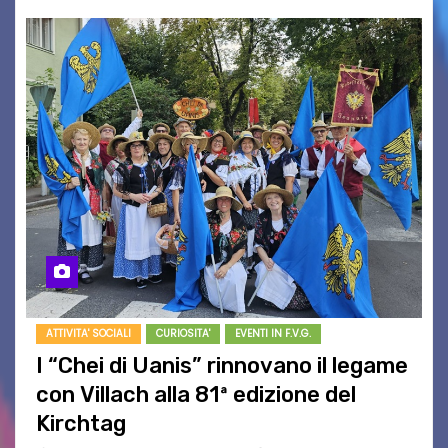
ATTIVITA' SOCIALI
CURIOSITA'
EVENTI IN F.V.G.
I “Chei di Uanis” rinnovano il legame
con Villach alla 81ª edizione del
Kirchtag