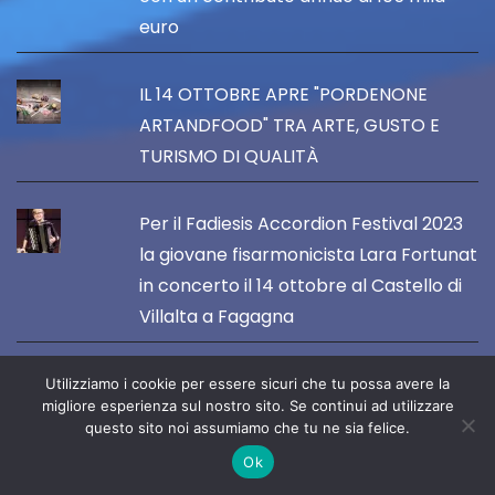
euro
IL 14 OTTOBRE APRE "PORDENONE
ARTANDFOOD" TRA ARTE, GUSTO E
TURISMO DI QUALITÀ
Per il Fadiesis Accordion Festival 2023
la giovane fisarmonicista Lara Fortunat
in concerto il 14 ottobre al Castello di
Villalta a Fagagna
Esce il nuovo romanzo di Mario Pini, dal
Utilizziamo i cookie per essere sicuri che tu possa avere la
migliore esperienza sul nostro sito. Se continui ad utilizzare
titolo "E io che c'entro?"
questo sito noi assumiamo che tu ne sia felice.
Ok
FORUM JULII E CASARSA SI