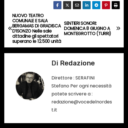
s
o
NUOVO TEATRO
N
…
COMUNALE E SALA
SENTIERI SONORI:
BERGAMAS DI GRADISCA
a
DOMENICA 8 GIUGNO A
D’ISONZO Nelle sale
MONTEGROTTO (TURRI)
cittadine gli spettatori
v
superano le 12.500 unità
i
Di
Redazione
g
a
Direttore : SERAFINI
Stefano Per ogni necessità
z
potete scrivere a :
i
redazione@vocedelnordes
t.it
o
n