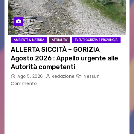
AMBIENTE & NATURA
ATTUALITA'
EVENTI GORIZIA E PROVINCIA
ALLERTA SICCITÀ – GORIZIA
Agosto 2026 : Appello urgente alle
Autorità competenti
Ago 5, 2026
Redazione
Nessun
Commento
Legambiente Gorizia APS e Legambiente
Monfalcone APS “Circolo Ignazio Zanutto”
desiderano attirare l’attenzione della
cittadinanza e delle Autorità competenti sulla
grave siccità che sta colpendo non solo le
campagne e…