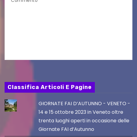
Commento
Aperta la terza e ultima call dell’anno per le
produzioni audiovisive Online gli esiti della
seconda finestra del Film Fund promosso dalla
Friuli Venezia Giulia Film Commission –
PromoTurismoFVG. Le…
Classifica Articoli E Pagine
GIORNATE FAI D’AUTUNNO - VENETO -
14 e 15 ottobre 2023 in Veneto oltre
trenta luoghi aperti in occasione delle
Giornate FAI d’Autunno