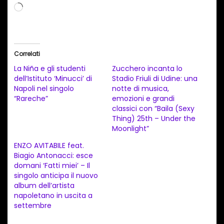
C
a
r
i
Correlati
c
La Niña e gli studenti
Zucchero incanta lo
a
dell’Istituto ‘Minucci’ di
Stadio Friuli di Udine: una
Napoli nel singolo
notte di musica,
m
“Rareche”
emozioni e grandi
e
classici con “Baila (Sexy
n
Thing) 25th – Under the
Moonlight”
t
ENZO AVITABILE feat.
o
Biagio Antonacci: esce
i
domani ‘Fatti miei’ – Il
n
singolo anticipa il nuovo
album dell’artista
c
napoletano in uscita a
o
settembre
r