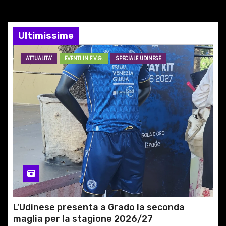
e
Ultimissime
a
r
ATTUALITA'
EVENTI IN F.V.G.
SPECIALE UDINESE
t
i
c
o
l
i
L’Udinese presenta a Grado la seconda
maglia per la stagione 2026/27