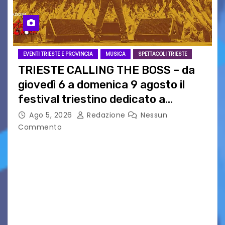
EVENTI TRIESTE E PROVINCIA
MUSICA
SPETTACOLI TRIESTE
TRIESTE CALLING THE BOSS – da
giovedì 6 a domenica 9 agosto il
festival triestino dedicato a
Springsteen
Ago 5, 2026
Redazione
Nessun
Commento
TRIESTE CALLING THE BOSS 2026
Quattordicesima Edizione Dal 6 al 9 agosto 2026
PIAZZA VERDI, SARTORIO, SAN GIUSTO,
AUSONIA… BLOOD BROTHERS, LOVESICK DUO,
BOUND FOR GLORY, RENATO TAMMI, ANTHONY
BASSO,…