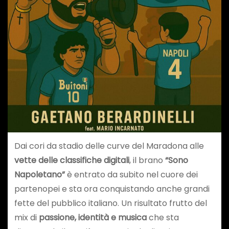
Dai cori da stadio delle curve del Maradona alle
vette delle classifiche digitali
, il brano
“Sono
Napoletano”
è entrato da subito nel cuore dei
partenopei e sta ora conquistando anche grandi
fette del pubblico italiano. Un risultato frutto del
mix di
passione, identità e musica
che sta