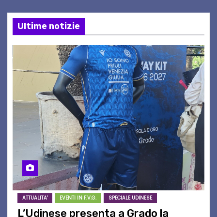
Ultime notizie
ATTUALITA'
EVENTI IN F.V.G.
SPECIALE UDINESE
L’Udinese presenta a Grado la