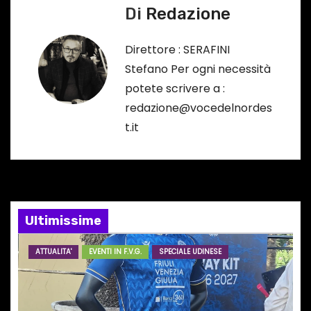
i
Di
Redazione
g
Direttore : SERAFINI
a
Stefano Per ogni necessità
potete scrivere a :
z
redazione@vocedelnordes
i
t.it
o
n
e
Ultimissime
a
ATTUALITA'
EVENTI IN F.V.G.
SPECIALE UDINESE
r
t