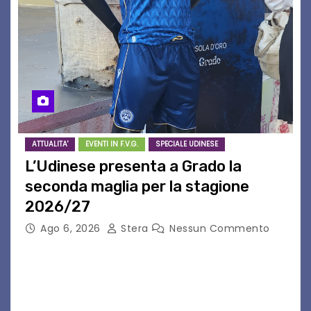
ATTUALITA'
EVENTI IN F.V.G.
SPECIALE UDINESE
L’Udinese presenta a Grado la
seconda maglia per la stagione
2026/27
Ago 6, 2026
Stera
Nessun Commento
GRADO – È stata la splendida cornice di Grado
a ospitare la presentazione della nuova
seconda maglia dell’Udinese per la stagione
2026/27. Un evento che ha richiamato