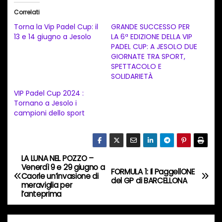
i
Correlati
c
Torna la Vip Padel Cup: il
GRANDE SUCCESSO PER
a
13 e 14 giugno a Jesolo
LA 6ª EDIZIONE DELLA VIP
PADEL CUP: A JESOLO DUE
m
GIORNATE TRA SPORT,
e
SPETTACOLO E
n
SOLIDARIETÀ
t
VIP Padel Cup 2024 :
Tornano a Jesolo i
o
campioni dello sport
i
n
c
LA LUNA NEL POZZO –
o
N
Venerdì 9 e 29 giugno a
FORMULA 1: Il PaggellONE
r
Caorle un’invasione di
a
del GP di BARCELLONA
meraviglia per
s
l’anteprima
o
v
…