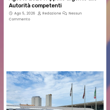
Autorità competenti
Ago 5, 2026
Redazione
Nessun
Commento
Legambiente Gorizia APS e Legambiente
Monfalcone APS “Circolo Ignazio Zanutto”
desiderano attirare l’attenzione della
cittadinanza e delle Autorità competenti sulla
grave siccità che sta colpendo non solo le
campagne e…