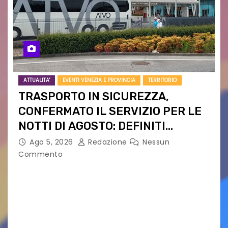
ATTUALITA'
EVENTI VENEZIA E PROVINCIA
TERRITORIO
TRASPORTO IN SICUREZZA,
CONFERMATO IL SERVIZIO PER LE
NOTTI DI AGOSTO: DEFINITI
PERCORSI, FERMATE E ORARIO
Ago 5, 2026
Redazione
Nessun
Commento
Venerdì 7 agosto la prima corsa, obiettivo
ridurre i rischi legati agli spostamenti notturni
Torna il servizio di trasporto notturno dedicato
ai collegamenti con i principali locali di
intrattenimento di…