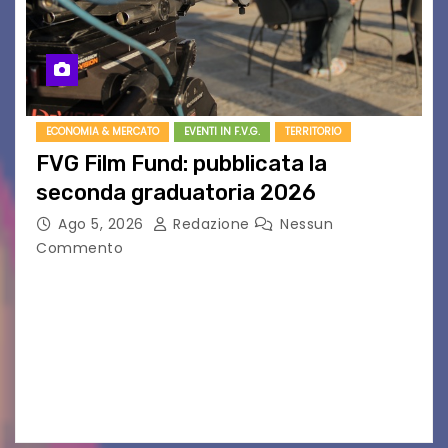
ECONOMIA & MERCATO
EVENTI IN F.V.G.
TERRITORIO
FVG Film Fund: pubblicata la
seconda graduatoria 2026
Ago 5, 2026
Redazione
Nessun
Commento
Aperta la terza e ultima call dell’anno per le
produzioni audiovisive Online gli esiti della
seconda finestra del Film Fund promosso dalla
Friuli Venezia Giulia Film Commission –
PromoTurismoFVG. Le…