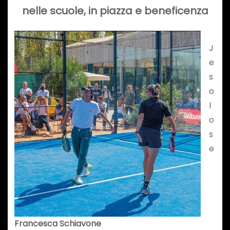
nelle scuole, in piazza e beneficenza
J
e
s
o
l
o
s
e
Francesca Schiavone