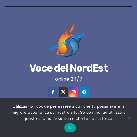
Voce del NordEst
online 24/7
Utilizziamo i cookie per essere sicuri che tu possa avere la
migliore esperienza sul nostro sito. Se continui ad utilizzare
Proudly powered by WordPress
|
Tema:
Newses
di
Themeansar
.
questo sito noi assumiamo che tu ne sia felice.
Ok
VNE su instagram
VNE su Twitter
VNE su FB
Blogger