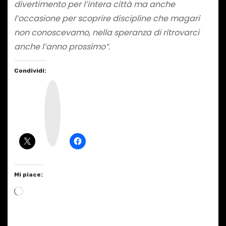
divertimento per l’intera città ma anche
l’occasione per scoprire discipline che magari
non conoscevamo, nella speranza di ritrovarci
anche l’anno prossimo”.
Condividi:
I
n
s
t
a
g
r
a
m
Mi piace:
C
a
r