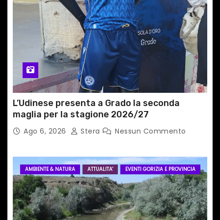
i
c
o
l
i
L’Udinese presenta a Grado la seconda
maglia per la stagione 2026/27
Ago 6, 2026
Stera
Nessun Commento
AMBIENTE & NATURA
ATTUALITA'
EVENTI GORIZIA E PROVINCIA