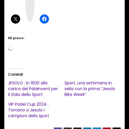
a
g
r
a
m
Mi piace:
C
a
r
i
Correlati
c
JESOLO : In 1500 alla
Sport, una settimana in
a
carica del PalaInvent per
sella con la prima “Jesolo
il Gala dello Sport
Bike Week”
m
e
VIP Padel Cup 2024 :
Tornano a Jesolo i
n
campioni dello sport
t
o