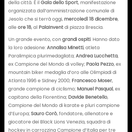
della città. È il
Gala dello Sport
, manifestazione
organizzata dall’amministrazione comunale di
Jesolo che si terrà oggi,
mercoledì 18 dicembre
,
alle
ore 18
, al
PalaInvent
di piazza Brescia.
Un grande evento, con
grandi ospiti
. Hanno dato
la loro adesione:
Annalisa Minetti
, atleta
Paralimpica plurimedagliata;
Andrea Lucchetta
,
ex Campione del Mondo di volley;
Paola Pezzo
, ex
mountain biker medaglia d’oro alle Olimpiadi di
Atlanta 1996 e Sidney 2000;
Francesco Moser
,
grande campione di ciclismo;
Manuel Pasqual
, ex
capitano della Fiorentina;
Davide Benetello
,
Campione del Mondo di karate e pluri campione
d’Europa;
Sauro Corò
, fondatore, allenatore e
giocatore dei Black Lions Venezia, squadra di
hockey in carrozzina Campione d’Italia per tre