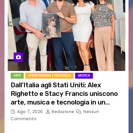
ARTE
EVENTI PADOVA E PROVINCIA
MUSICA
Dall’Italia agli Stati Uniti: Alex
Righetto e Stacy Francis uniscono
arte, musica e tecnologia in un
nuovo progetto internazionale”
Ago 7, 2026
Redazione
Nessun
Commento
Vigonza (Padova), 7 agosto 2026 – Arte