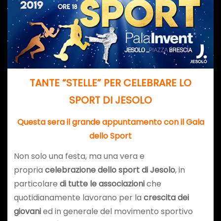
TANTE “STELLE” PER CELEBRARE LO
SPORT DI JESOLO
Questa sera il grande appuntamento con il Gala
dello Sport
Non solo una festa, ma una vera e
propria
celebrazione dello sport di Jesolo
, in
particolare
di tutte le associazioni
che
quotidianamente lavorano per la
crescita dei
giovani
ed in generale del movimento sportivo