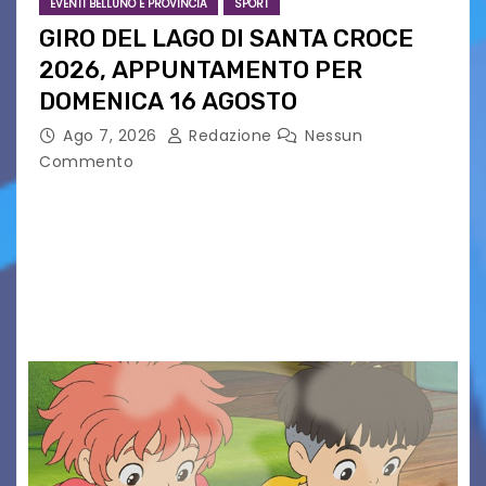
EVENTI BELLUNO E PROVINCIA
SPORT
GIRO DEL LAGO DI SANTA CROCE
2026, APPUNTAMENTO PER
DOMENICA 16 AGOSTO
Ago 7, 2026
Redazione
Nessun
Commento
Presentato ufficialmente l’evento solidaristico
proposto dal Comitato Alpago 2 Ruote &
Solidarietà, il cui ricavato andrà a Via di Natale,
Associazione Cucchini e Alpago Solidale. Sulla
maglietta, realizzata dall’artista Maria…