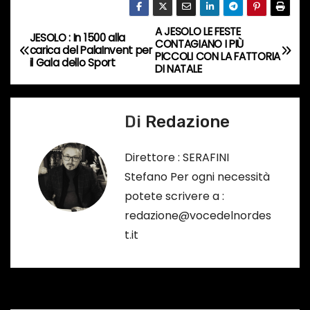
i
A JESOLO LE FESTE
N
n
JESOLO : In 1500 alla
CONTAGIANO I PIÙ
carica del PalaInvent per
c
PICCOLI CON LA FATTORIA
a
il Gala dello Sport
DI NATALE
o
v
r
s
Di
Redazione
i
o
g
…
Direttore : SERAFINI
Stefano Per ogni necessità
a
potete scrivere a :
z
redazione@vocedelnordes
t.it
i
o
n