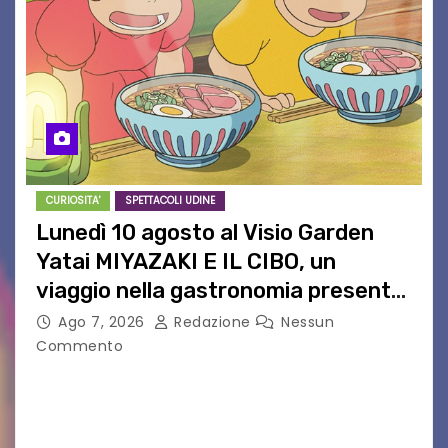
CURIOSITA'
SPETTACOLI UDINE
Lunedì 10 agosto al Visio Garden
Yatai MIYAZAKI E IL CIBO, un
viaggio nella gastronomia presente
nei film di Hayao Miyazaki!
Ago 7, 2026
Redazione
Nessun
Commento
UDINE – Continuano anche nel mese di agosto
al Visio Garden Yatai gli appuntamenti con la
cucina e la cultura giapponese a cura dello