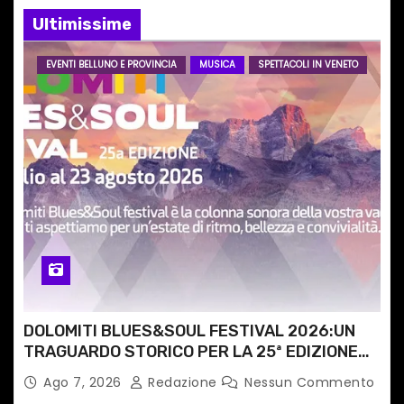
e
Ultimissime
a
EVENTI BELLUNO E PROVINCIA
MUSICA
SPETTACOLI IN VENETO
r
t
i
c
o
l
i
DOLOMITI BLUES&SOUL FESTIVAL 2026:UN
TRAGUARDO STORICO PER LA 25ª EDIZIONE
TRA LE CIME PATRIMONIO UNESCO
Ago 7, 2026
Redazione
Nessun Commento