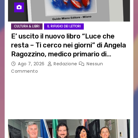
CULTURA & LIBRI
IL RIFUGIO DEI LETTORI
E’ uscito il nuovo libro “Luce che
resta – Ti cerco nei giorni” di Angela
Ragozzino, medico primario di
Capua
Ago 7, 2026
Redazione
Nessun
Commento
GUIDO MIANO EDITORE NOVITÀ EDITORIALE È
uscito il libro di poesie e fotografie: LUCE CHE
RESTA – TI CERCO NEI GIORNI di ANGELA
RAGOZZINO Pubblicato il libro di poesie “Luce…