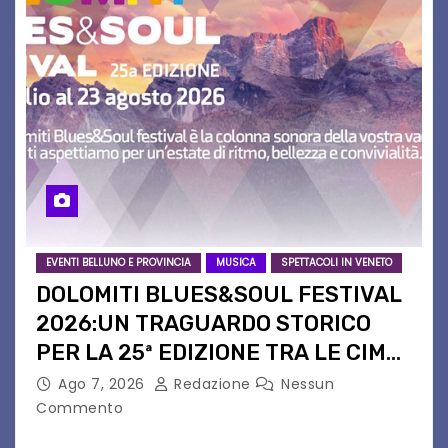
EVENTI BELLUNO E PROVINCIA
MUSICA
SPETTACOLI IN VENETO
DOLOMITI BLUES&SOUL FESTIVAL
2026:UN TRAGUARDO STORICO
PER LA 25ª EDIZIONE TRA LE CIME
PATRIMONIO UNESCO
Ago 7, 2026
Redazione
Nessun
Commento
Il Dolomiti Blues&Soul Festival celebra nel 2026