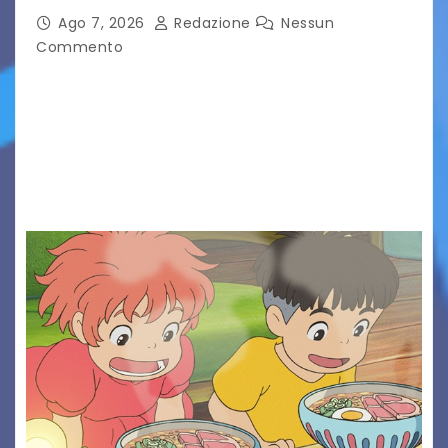
Ago 7, 2026
Redazione
Nessun
Commento
Presentato ufficialmente l’evento solidaristico
proposto dal Comitato Alpago 2 Ruote &
Solidarietà, il cui ricavato andrà a Via di Natale,
Associazione Cucchini e Alpago Solidale. Sulla
maglietta, realizzata dall’artista Maria…