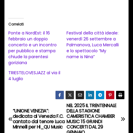
a
r
i
Correlati
c
Ponte a NordEst: il 16
Festival della città ideale:
a
febbraio un doppio
venerdì 26 settembre a
concerto e un incontro
Palmanova, Luca Mercalli
m
per pubblico e stampa
e lo spettacolo “My
e
chiude la parentesi
name is Nina”
n
goriziana
t
TRIESTELOVESJAZZ al via il
4 luglio
o
i
n
c
NEL 2025 IL TRENTENNALE
N
“UNIONE VENEZIA”:
DELLA STAGIONE
o
dedicata al Venezia F.C.
CAMERISTICA CHAMBER
a
r
cantato dal tenore Luca
MUSIC 15 GRANDI
Minnelli per Hi_QU Music
CONCERTI DAL 29
s
GENNAIO