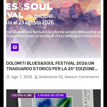
t
i
c
o
l
i
DOLOMITI BLUES&SOUL FESTIVAL 2026:UN
TRAGUARDO STORICO PER LA 25ª EDIZIONE
TRA LE CIME PATRIMONIO UNESCO
Ago 7, 2026
Redazione
Nessun Commento
CULTURA & LIBRI
IL RIFUGIO DEI LETTORI