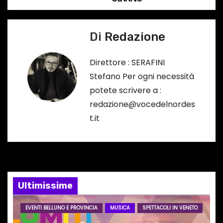
v
o
i
…
Di
Redazione
g
a
Direttore : SERAFINI
Stefano Per ogni necessità
z
potete scrivere a :
i
redazione@vocedelnordes
t.it
o
n
e
Ultimissime
a
r
EVENTI BELLUNO E PROVINCIA
MUSICA
SPETTACOLI IN VENETO