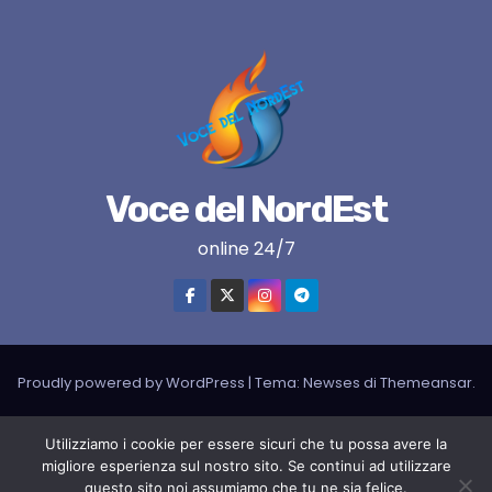
Voce del NordEst
online 24/7
Proudly powered by WordPress
|
Tema:
Newses
di
Themeansar
.
VNE su instagram
VNE su Twitter
VNE su FB
Blogger
Utilizziamo i cookie per essere sicuri che tu possa avere la
LIVE RADIO
RADIONORDEST
Il mio account
migliore esperienza sul nostro sito. Se continui ad utilizzare
questo sito noi assumiamo che tu ne sia felice.