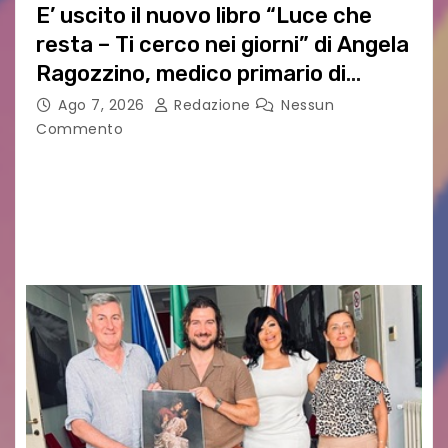
E’ uscito il nuovo libro “Luce che
resta – Ti cerco nei giorni” di Angela
Ragozzino, medico primario di
Capua
Ago 7, 2026
Redazione
Nessun
Commento
GUIDO MIANO EDITORE NOVITÀ EDITORIALE È
uscito il libro di poesie e fotografie: LUCE CHE
RESTA – TI CERCO NEI GIORNI di ANGELA
RAGOZZINO Pubblicato il libro di poesie “Luce…