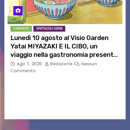
CURIOSITA'
SPETTACOLI UDINE
Lunedì 10 agosto al Visio Garden
Yatai MIYAZAKI E IL CIBO, un
viaggio nella gastronomia presente
nei film di Hayao Miyazaki!
Ago 7, 2026
Redazione
Nessun
Commento
UDINE – Continuano anche nel mese di agosto
al Visio Garden Yatai gli appuntamenti con la
cucina e la cultura giapponese a cura dello
chef giappo-italiano Sai Fukayama. Lunedì 10…