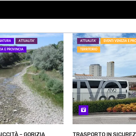
NATURA
ATTUALITA'
ATTUALITA'
EVENTI VENEZIA E PR
IA E PROVINCIA
TERRITORIO
ICCITÀ – GORIZIA
TRASPORTO IN SICUREZ