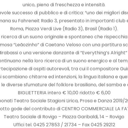
unico, pieno di freschezza e intensità.
le successo di pubblico e di critica: “uno dei migliori disc
ana su Fahreneit Radio 3, presentato in importanti club e 
Roma, Piazza Verdi Live (Radio 3), Brasil (Radio 1).
 ricerca di un suono originale e spontaneo che rispecchia l
famosa “Leãozinho” di Caetano Veloso con una partitura sc
irabassi o una versione danzante di “Everything’s Alright
tinuano nella loro ricerca di un suono energico e al tempo
rtecipazione di ospiti autorevoli, tra cui il compositore G
scambiano chitarre ed intenzioni, la lingua italiana e qu
le diverse sfumature del folklore brasiliano, del samba e 
BIGLIETTERIA intero € 10,00 ridotto € 6,00
onati Teatro Sociale Stagioni Lirica, Prosa e Danza 2019/
idotto gode del contributo di CENTRO COMMERCIALE LA
Teatro Sociale di Rovigo – Piazza Garibaldi, 14 – Rovigo
Uffici tel. 0425 27853 / 21734 – Fax 0425 29212