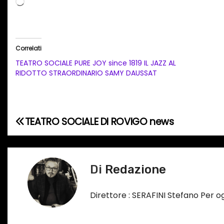
C
a
r
i
Correlati
c
TEATRO SOCIALE PURE JOY since 1819 IL JAZZ AL
a
RIDOTTO STRAORDINARIO SAMY DAUSSAT
m
e
n
TEATRO SOCIALE DI ROVIGO news
N
t
o
a
i
v
Di
Redazione
n
c
i
Direttore : SERAFINI Stefano Per 
o
g
r