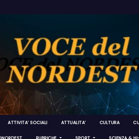
ATTIVITA’ SOCIALI
ATTUALITA’
CULTURA
CU
ONORDEST
RUBRICHE
SPORT
SCIENZA & H