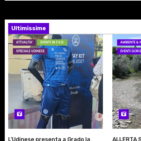
s
a
o
z
…
i
Ultimissime
o
ATTUALITA'
EVENTI IN F.V.G.
AMBIENTE & 
SPECIALE UDINESE
EVENTI GORIZ
n
e
a
r
t
i
c
L’Udinese presenta a Grado la
ALLERTA S