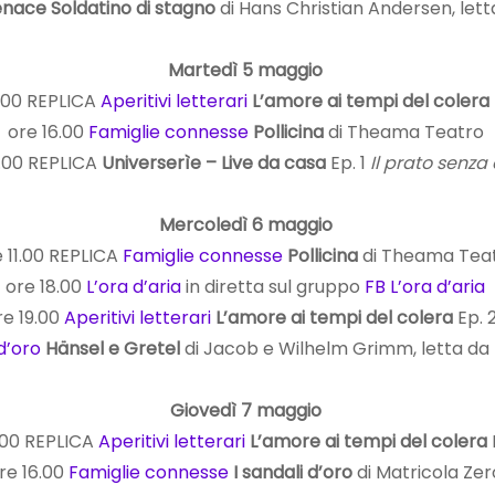
tenace Soldatino di stagno
di Hans Christian Andersen, let
Martedì 5 maggio
1.00 REPLICA
Aperitivi letterari
L’amore ai tempi del colera
ore 16.00
Famiglie connesse
Pollicina
di Theama Teatro
1.00 REPLICA
Universerìe – Live da casa
Ep. 1
Il prato senza
Mercoledì 6 maggio
 11.00 REPLICA
Famiglie connesse
Pollicina
di Theama Tea
ore 18.00
L’ora d’aria
in diretta sul gruppo
FB L’ora d’aria
re 19.00
Aperitivi letterari
L’amore ai tempi del colera
Ep. 
d’oro
Hänsel e Gretel
di Jacob e Wilhelm Grimm, letta da
Giovedì 7 maggio
1.00 REPLICA
Aperitivi letterari
L’amore ai tempi del colera
re 16.00
Famiglie connesse
I sandali d’oro
di Matricola Ze