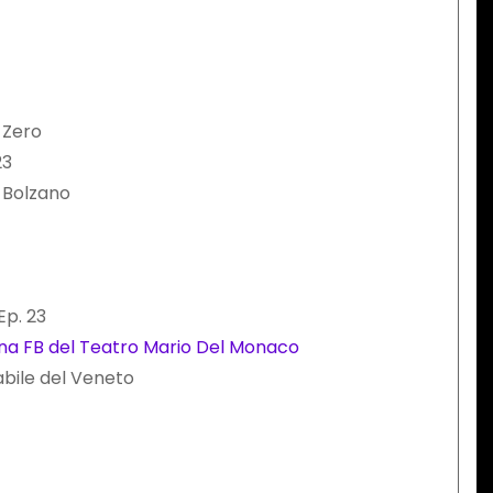
a Zero
23
i Bolzano
Ep. 23
na FB del Teatro Mario Del Monaco
abile del Veneto