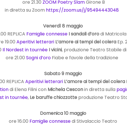
ore 21.30
ZOOM Poetry Slam
Girone B
in diretta su Zoom
https://zoom.us/j/95494443048
Venerdì 8 maggio
1.00 REPLICA
Famiglie connesse
I sandali d’oro
di Matricol
re 19.00
Aperitivi letterari
L’amore ai tempi del colera
Ep. 
00
Il Nordest in tournée
I vicini
, produzione Teatro Stabile d
ore 21.00
Sogni d’oro
Fiabe e favole della tradizione
Sabato 9 maggio
1.00 REPLICA
Aperitivi letterari
L’amore ai tempi del colera
tion
di Elena Filini con
Michela Cescon
in diretta sulla
pagi
st in tournée
,
Le baruffe chiozzotte
produzione Teatro St
Domenica 10 maggio
ore 16.00
Famiglie connesse
di Stivalaccio Teatro