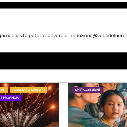
ogni necessità potete scrivere a : redazione@vocedelnorde
IALI
ECONOMIA & MERCATO
SPETTACOLI UDINE
 E PROVINCIA