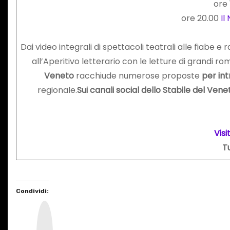
ore 
ore 20.00
Il
Dai video integrali di spettacoli teatrali alle fiabe 
all’Aperitivo letterario con le letture di grandi ro
Veneto
racchiude numerose proposte
per int
regionale.
Sui canali social dello Stabile del Vene
Vis
Tu
Condividi:
I
n
s
t