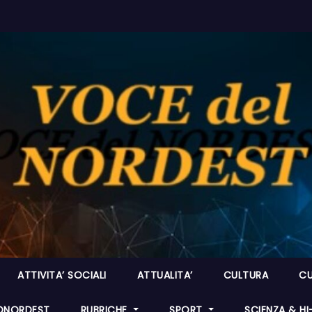
ATTIVITA’ SOCIALI
ATTUALITA’
CULTURA
CU
ONORDEST
RUBRICHE
SPORT
SCIENZA & H