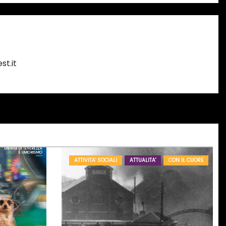
st.it
ATTIVITA' SOCIALI
ATTUALITA'
CON IL CUORE