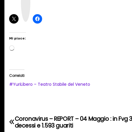
a
g
r
a
m
Mi piace:
C
a
r
i
Correlati
c
#YuriLibero – Teatro Stabile del Veneto
a
m
e
n
Coronavirus – REPORT – 04 Maggio : in Fvg 3.
N
t
decessi e 1.593 guariti
o