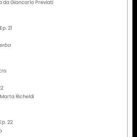
ta da Giancarlo Previati
Ep. 21
 erba
tro
22
 Marta Richeldi
Ep. 22
ro