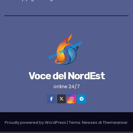
Voce del NordEst
online 24/7
Proudly powered by WordPress
|
Tema:
Newses
di
Themeansar
.