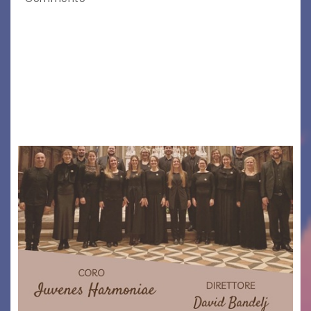
VICINO/LONTANO MONT RIPRENDE IL SUO
CAMMINO TRA LE MONTAGNE DEL FRIULI
VENEZIA GIULIA. INCONTRI, PRESENTAZIONI,
PROIEZIONI, SPETTACOLI, LETTURE SCENICHE,
UNA MOSTRA FOTOGRAFICA, VISITE E
PASSEGGIATE: UN BREVE PERCORSO A TAPPE…