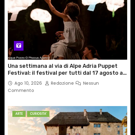
Una settimana al via di Alpe Adria Puppet
Festival: il festival per tutti dal 17 agosto a
GRADO
Ago 10, 2026
Redazione
Nessun
Commento
ARTE
CURIOSITA'