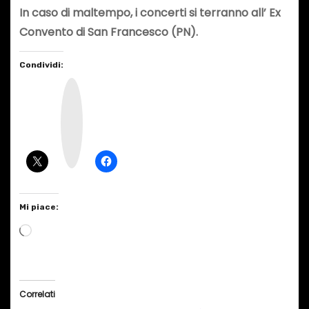
In caso di maltempo, i concerti si terranno all’ Ex
Convento di San Francesco (PN).
Condividi:
I
n
s
t
a
g
r
a
m
Mi piace:
C
a
r
i
Correlati
c