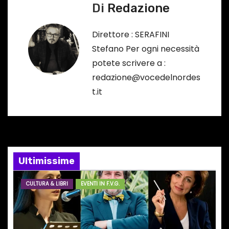
Di
Redazione
i
g
Direttore : SERAFINI
Stefano Per ogni necessità
a
potete scrivere a :
z
redazione@vocedelnordes
t.it
i
o
n
e
Ultimissime
a
CULTURA & LIBRI
EVENTI IN F.V.G.
r
t