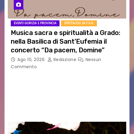
EVENTI GORIZIA E PROVINCIA
SPETTACOLI IN F.V.G.
Musica sacra e spiritualità a Grado:
nella Basilica di Sant’Eufemia il
concerto “Da pacem, Domine”
Ago 10, 2026
Redazione
Nessun
Commento
GRADO — La splendida cornice della Basilica di
Sant’Eufemia a Grado si appresta ad accorrere
un appuntamento di grande spessore artistico
e spirituale. Martedì 11 agosto 2026, a partire
dalle…