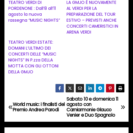
TEATRO VERDI DI
LA GMJO È NUOVAMENTE
a
PORDENONE : Dall’8 all’11
AL VERDI PER LA
agosto la nuova
PREPARAZIONE DEL TOUR
m
rassegna “MUSIC NIGHTS”
ESTIVO – PREVISTI ANCHE
e
CONCERTI CAMERISTICI IN
n
ARENA VERDI
t
TEATRO VERDI ESTATE:
DOMANI L’ULTIMO DEI
o
CONCERTI DELLE “MUSIC
i
NIGHTS” IN P.zza DELLA
n
MOTTA CON GLI OTTONI
DELLA GMJO
c
o
r
s
Sabato 10 e domenica 11
N
World music: i finalisti del
agosto con
o
Premio Andrea Parodi
Carniarmonie Glauco
a
…
Venier e Duo Spagnolo
v