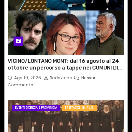
i
c
o
l
i
VICINO/LONTANO MONT: dal 16 agosto al 24
ottobre un percorso a tappe nei COMUNI DI
MONTAGNA DEL FVG
Ago 10, 2026
Redazione
Nessun
Commento
EVENTI GORIZIA E PROVINCIA
SPETTACOLI IN F.V.G.