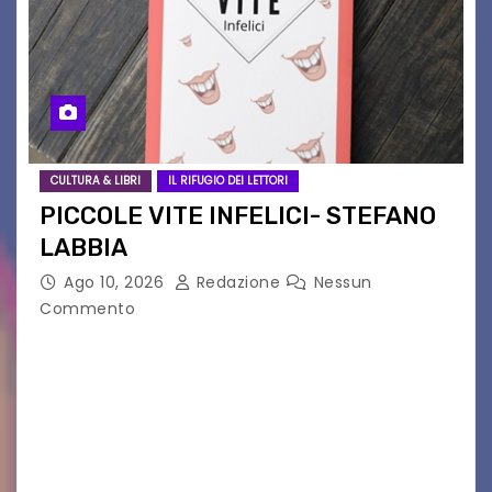
CULTURA & LIBRI
IL RIFUGIO DEI LETTORI
PICCOLE VITE INFELICI- STEFANO
LABBIA
Ago 10, 2026
Redazione
Nessun
Commento
“Torna in libreria il primo romanzo di Stefano
Labbia: una storia brillante e sagace che porta
alla luce le idiosincrasie di un’intera
generazione.” Terza ristampa voluta e richiesta
a gran…