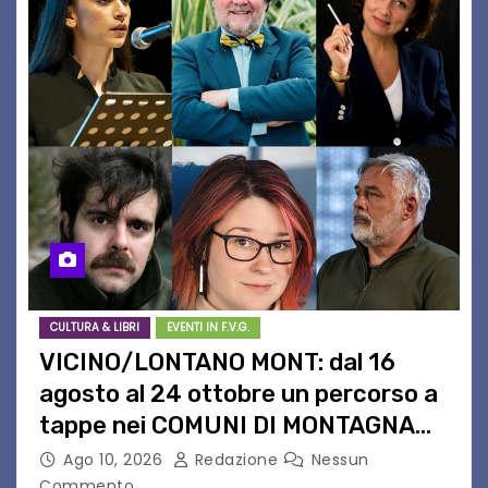
CULTURA & LIBRI
EVENTI IN F.V.G.
VICINO/LONTANO MONT: dal 16
agosto al 24 ottobre un percorso a
tappe nei COMUNI DI MONTAGNA
DEL FVG
Ago 10, 2026
Redazione
Nessun
Commento