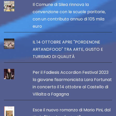
Il Comune di Silea rinnova la
convenzione con le scuole paritarie,
con un contributo annuo di 105 mila
euro
IL 14 OTTOBRE APRE "PORDENONE
ARTANDFOOD" TRA ARTE, GUSTO E
TURISMO DI QUALITÀ
Per il Fadiesis Accordion Festival 2023
la giovane fisarmonicista Lara Fortunat
in concerto il 14 ottobre al Castello di
Villalta a Fagagna
Esce il nuovo romanzo di Mario Pini, dal