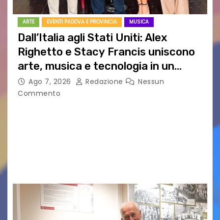
ARTE
EVENTI PADOVA E PROVINCIA
MUSICA
Dall’Italia agli Stati Uniti: Alex
Righetto e Stacy Francis uniscono
arte, musica e tecnologia in un
nuovo progetto internazionale”
Ago 7, 2026
Redazione
Nessun
Commento
Vigonza (Padova), 7 agosto 2026 – Arte
contemporanea, musica internazionale, Made
in Italy e nuove generazioni si sono incontrati
oggi a Vigonza in occasione di un importante
confronto istituzionale dedicato…