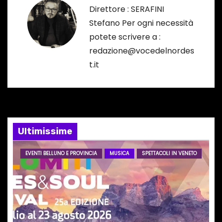
Direttore : SERAFINI
a
Stefano Per ogni necessità
potete scrivere a :
z
redazione@vocedelnordes
i
t.it
o
n
e
Ultimissime
a
EVENTI BELLUNO E PROVINCIA
MUSICA
SPETTACOLI IN VENETO
r
t
i