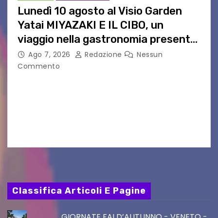
Lunedì 10 agosto al Visio Garden
Yatai MIYAZAKI E IL CIBO, un
viaggio nella gastronomia presente
nei film di Hayao Miyazaki!
Ago 7, 2026
Redazione
Nessun
Commento
UDINE – Continuano anche nel mese di agosto
al Visio Garden Yatai gli appuntamenti con la
cucina e la cultura giapponese a cura dello
chef giappo-italiano Sai Fukayama. Lunedì 10…
Classifica Articoli E Pagine
GIORNATE FAI D’AUTUNNO - VENETO -