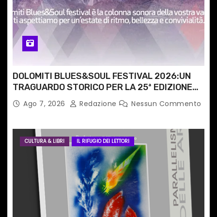
c
o
l
i
DOLOMITI BLUES&SOUL FESTIVAL 2026:UN
TRAGUARDO STORICO PER LA 25ª EDIZIONE
TRA LE CIME PATRIMONIO UNESCO
Ago 7, 2026
Redazione
Nessun Commento
CULTURA & LIBRI
IL RIFUGIO DEI LETTORI