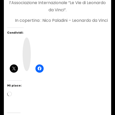
l’Associazione Internazionale “Le Vie di Leonardo
da Vinci”.
In copertina : Nico Paladini – Leonardo da Vinci
Condividi:
I
n
s
t
a
g
r
a
m
Mi piace:
C
a
r