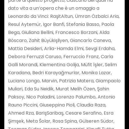
parte di questo progetto, ciascuno dei quali ha
dato vita a un’opera che è un omaggio a
Leonardo da Vinci: RaşitAltun, Ümran Özbalci Aria,
Resul Aytemür, Igor Banfi, Stefania Basso, Paola
Bega, Giuliana Bellini, Francesco Borzani, Alda
Bòscaro, Zahit Büyükişliyen, Giancarlo Caneva,
Mattia Desideri, Arlia-Hamda Elmi, Sevgi Erdaha,
Debora Ferruzzi Caruso, Ferruccio Franz, Carla
Galli Morandi, Klementina Golija, Müfit İşler, Selim
Karadana, Bedri Karayağmurlar, Monika Lazar,
Luciano Longo, Marvin, Patrizia Matera, Giampaolo
Muliari, Eda Su Neidik, Murat Melih Özen, Şahin
Paksoy, Nico Paladini, Lorenzo Palumbo, Antonio
Rauno Piccini, Giuseppina Pioli, Claudia Raza,
Ahmed Rza, BarişSaribaş, Cesare Serafino, Esra
Şimşek, Meta Šolar, Rosa Spina, Gülseren Südor,