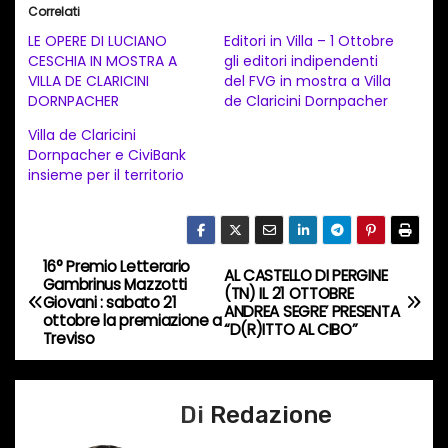
i
Correlati
c
LE OPERE DI LUCIANO
Editori in Villa – 1 Ottobre
a
CESCHIA IN MOSTRA A
gli editori indipendenti
VILLA DE CLARICINI
del FVG in mostra a Villa
m
DORNPACHER
de Claricini Dornpacher
e
Villa de Claricini
n
Dornpacher e CiviBank
t
insieme per il territorio
o
i
n
16° Premio Letterario
N
AL CASTELLO DI PERGINE
c
Gambrinus Mazzotti
(TN) IL 21 OTTOBRE
Giovani : sabato 21
o
a
ANDREA SEGRE’ PRESENTA
ottobre la premiazione a
“D(R)ITTO AL CIBO”
r
Treviso
v
s
o
i
Di
Redazione
…
g