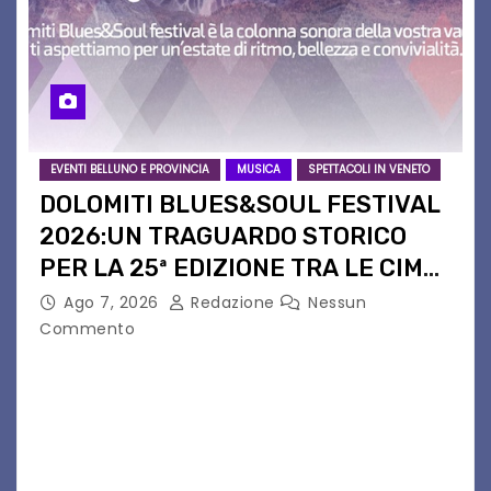
EVENTI BELLUNO E PROVINCIA
MUSICA
SPETTACOLI IN VENETO
DOLOMITI BLUES&SOUL FESTIVAL
2026:UN TRAGUARDO STORICO
PER LA 25ª EDIZIONE TRA LE CIME
PATRIMONIO UNESCO
Ago 7, 2026
Redazione
Nessun
Commento
Il Dolomiti Blues&Soul Festival celebra nel 2026
un traguardo leggendario: la sua 25ª edizione.
Un quarto di secolo di grande musica che torna
a far vibrare il cuore delle Dolomiti…