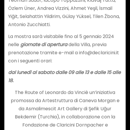
Teoman Südor, Iacopo Toppazzini, Klavdij Tutta,
Özlem Üner, Andrea Vizzini, Ahmet Yeşil, İsmail
Yiğit, Selahattin Yildirim, Gülay Yüksel, Tilen Žbona,
Antonio Zucchiatti.
La mostra sarà visitabile fino al 5 gennaio 2024
nelle
giornate di apertura
della Villa, previa
prenotazione tramite e-mail a info@declaricini.it
con i seguenti orari:
dal lunedì al sabato dalle 09 alle 13 e dalle 15 alle
18.
The Route of Leonardo da Vinciè un’iniziativa
promossa da Artestruttura di Caneva Morgan e
da Asmalimescit Art Gallery di Şefik Uğur
Bekdemir (Turchia), in collaborazione con la
Fondazione de Claricini Dornpacher e