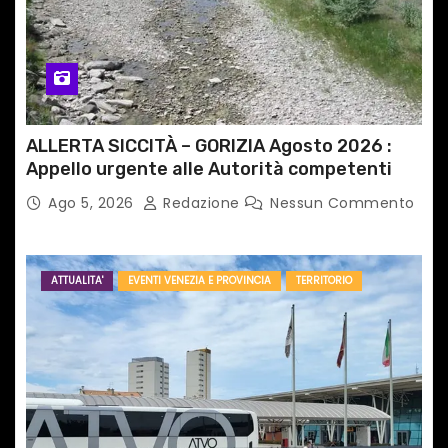
l
i
ALLERTA SICCITÀ – GORIZIA Agosto 2026 :
Appello urgente alle Autorità competenti
Ago 5, 2026
Redazione
Nessun Commento
ATTUALITA'
EVENTI VENEZIA E PROVINCIA
TERRITORIO