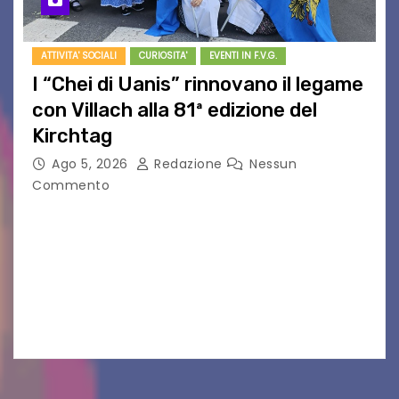
ATTIVITA' SOCIALI
CURIOSITA'
EVENTI IN F.V.G.
I “Chei di Uanis” rinnovano il legame
con Villach alla 81ª edizione del
Kirchtag
Ago 5, 2026
Redazione
Nessun
Commento
VILLACO/JANNIS – Anche quest’anno il gruppo
folkloristico “Chei di Uanis” ha rinnovato la sua
tradizione prendendo parte al Villacher
Kirchtag, la festa popolare e dei costumi
tradizionali più grande d’Austria.…