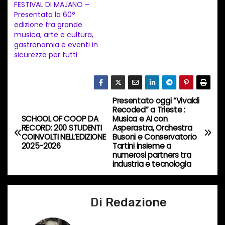
t
FESTIVAL DI MAJANO –
Presentata la 60°
o
edizione fra grande
i
musica, arte e cultura,
n
gastronomia e eventi in
sicurezza per tutti
c
o
r
s
Presentato oggi “Vivaldi
N
Recoded” a Trieste :
o
SCHOOL OF COOP DA
Musica e AI con
a
…
RECORD: 200 STUDENTI
Asperastra, Orchestra
COINVOLTI NELL’EDIZIONE
Busoni e Conservatorio
v
2025-2026
Tartini insieme a
numerosi partners tra
industria e tecnologia
i
g
Di
Redazione
a