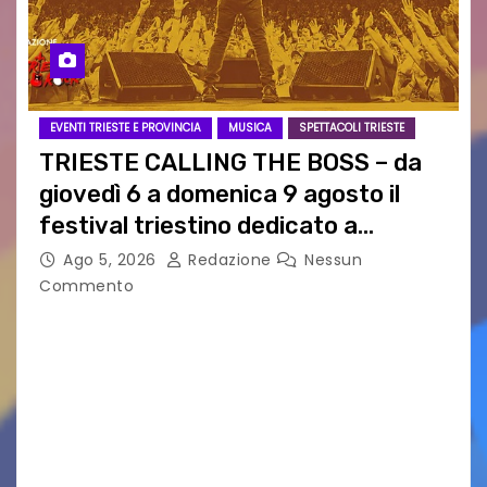
EVENTI TRIESTE E PROVINCIA
MUSICA
SPETTACOLI TRIESTE
TRIESTE CALLING THE BOSS – da
giovedì 6 a domenica 9 agosto il
festival triestino dedicato a
Springsteen
Ago 5, 2026
Redazione
Nessun
Commento
TRIESTE CALLING THE BOSS 2026
Quattordicesima Edizione Dal 6 al 9 agosto 2026
PIAZZA VERDI, SARTORIO, SAN GIUSTO,
AUSONIA… BLOOD BROTHERS, LOVESICK DUO,
BOUND FOR GLORY, RENATO TAMMI, ANTHONY
BASSO,…