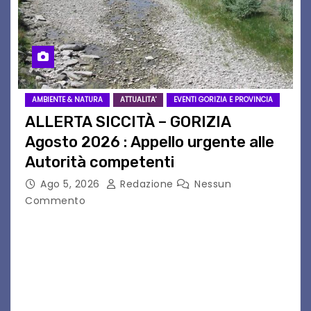
AMBIENTE & NATURA
ATTUALITA'
EVENTI GORIZIA E PROVINCIA
ALLERTA SICCITÀ – GORIZIA
Agosto 2026 : Appello urgente alle
Autorità competenti
Ago 5, 2026
Redazione
Nessun
Commento
Legambiente Gorizia APS e Legambiente
Monfalcone APS “Circolo Ignazio Zanutto”
desiderano attirare l’attenzione della
cittadinanza e delle Autorità competenti sulla
grave siccità che sta colpendo non solo le