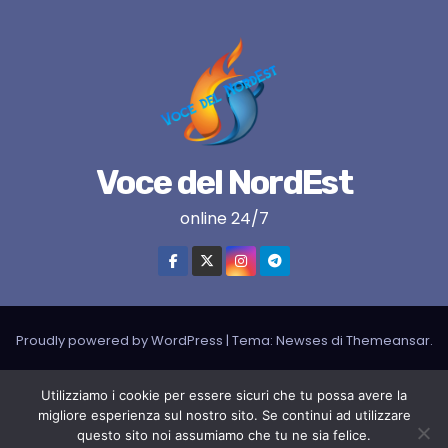
Voce del NordEst
online 24/7
Proudly powered by WordPress
|
Tema:
Newses
di
Themeansar
.
VNE su instagram
VNE su Twitter
VNE su FB
Blogger
Utilizziamo i cookie per essere sicuri che tu possa avere la
migliore esperienza sul nostro sito. Se continui ad utilizzare
LIVE RADIO
RADIONORDEST
Il mio account
questo sito noi assumiamo che tu ne sia felice.