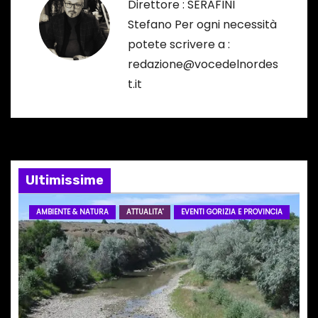
Direttore : SERAFINI
z
Stefano Per ogni necessità
i
potete scrivere a :
redazione@vocedelnordes
o
t.it
n
e
a
Ultimissime
r
AMBIENTE & NATURA
ATTUALITA'
EVENTI GORIZIA E PROVINCIA
t
i
c
o