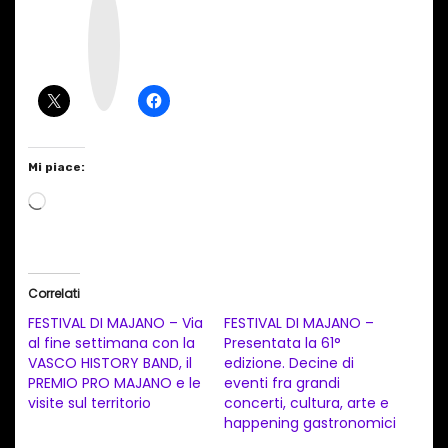
n
s
t
a
g
r
a
m
Mi piace:
C
a
r
i
Correlati
c
FESTIVAL DI MAJANO – Via
FESTIVAL DI MAJANO –
a
al fine settimana con la
Presentata la 61°
VASCO HISTORY BAND, il
edizione. Decine di
m
PREMIO PRO MAJANO e le
eventi fra grandi
e
visite sul territorio
concerti, cultura, arte e
n
happening gastronomici