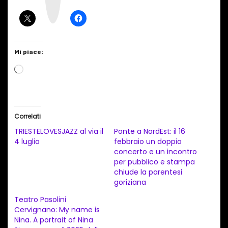
r
a
m
Mi piace:
C
a
r
i
Correlati
c
TRIESTELOVESJAZZ al via il
Ponte a NordEst: il 16
a
4 luglio
febbraio un doppio
concerto e un incontro
m
per pubblico e stampa
e
chiude la parentesi
n
goriziana
t
Teatro Pasolini
Cervignano: My name is
o
Nina. A portrait of Nina
i