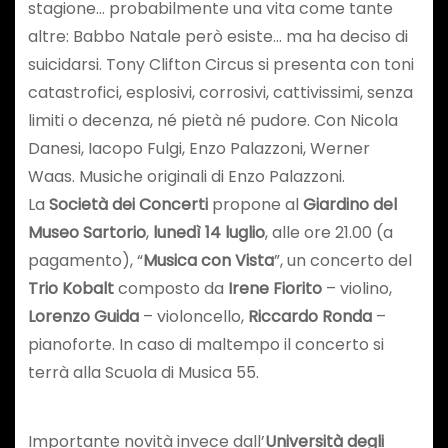
stagione… probabilmente una vita come tante
altre: Babbo Natale però esiste… ma ha deciso di
suicidarsi. Tony Clifton Circus si presenta con toni
catastrofici, esplosivi, corrosivi, cattivissimi, senza
limiti o decenza, né pietà né pudore. Con Nicola
Danesi, Iacopo Fulgi, Enzo Palazzoni, Werner
Waas. Musiche originali di Enzo Palazzoni.
La
Società dei Concerti
propone al
Giardino del
Museo Sartorio
,
lunedì 14 luglio
, alle ore 21.00 (a
pagamento), “
Musica con Vista
”, un concerto del
Trio Kobalt
composto da
Irene Fiorito
– violino,
Lorenzo Guida
– violoncello,
Riccardo Ronda
–
pianoforte. In caso di maltempo il concerto si
terrà alla Scuola di Musica 55.
Importante novità invece dall’
Università degli