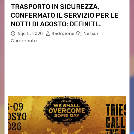
TRASPORTO IN SICUREZZA,
CONFERMATO IL SERVIZIO PER LE
NOTTI DI AGOSTO: DEFINITI
PERCORSI, FERMATE E ORARIO
Ago 5, 2026
Redazione
Nessun
Commento
Venerdì 7 agosto la prima corsa, obiettivo
ridurre i rischi legati agli spostamenti notturni
Torna il servizio di trasporto notturno dedicato
ai collegamenti con i principali locali di
intrattenimento di…