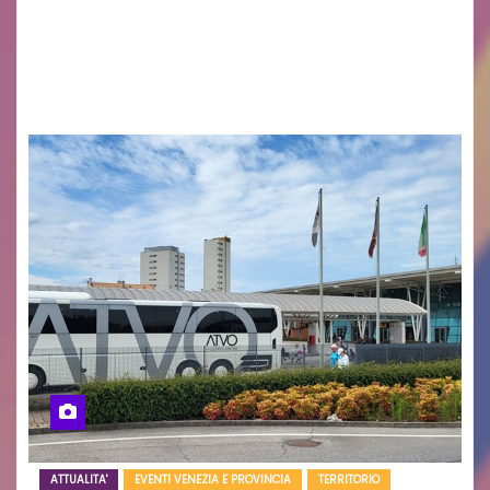
cittadinanza e delle Autorità competenti sulla
grave siccità che sta colpendo non solo le
campagne e…
ATTUALITA'
EVENTI VENEZIA E PROVINCIA
TERRITORIO