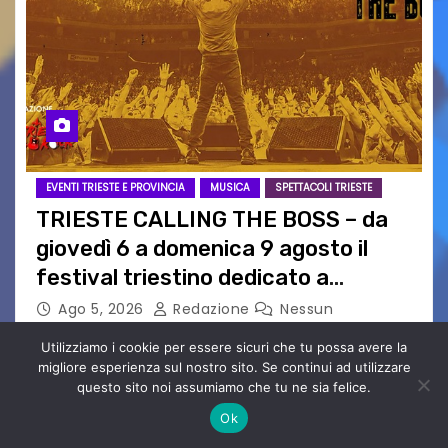
EVENTI TRIESTE E PROVINCIA
MUSICA
SPETTACOLI TRIESTE
TRIESTE CALLING THE BOSS – da
giovedì 6 a domenica 9 agosto il
festival triestino dedicato a
Springsteen
Ago 5, 2026
Redazione
Nessun
Commento
Utilizziamo i cookie per essere sicuri che tu possa avere la
TRIESTE CALLING THE BOSS 2026
migliore esperienza sul nostro sito. Se continui ad utilizzare
Quattordicesima Edizione Dal 6 al 9 agosto 2026
questo sito noi assumiamo che tu ne sia felice.
PIAZZA VERDI, SARTORIO, SAN GIUSTO,
Ok
AUSONIA… BLOOD BROTHERS, LOVESICK DUO,