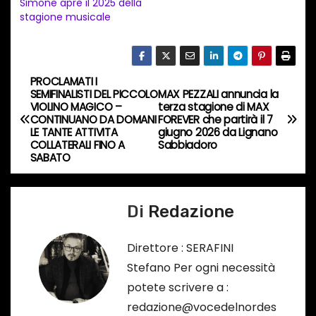
Simone apre il 2025 della
n
stagione musicale
c
o
r
PROCLAMATI I
N
s
SEMIFINALISTI DEL PICCOLO
MAX PEZZALI annuncia la
VIOLINO MAGICO –
terza stagione di MAX
a
o
CONTINUANO DA DOMANI
FOREVER che partirà il 7
LE TANTE ATTIVITA
giugno 2026 da Lignano
…
v
COLLATERALI FINO A
Sabbiadoro
SABATO
i
g
Di
Redazione
a
Direttore : SERAFINI
z
Stefano Per ogni necessità
potete scrivere a :
i
redazione@vocedelnordes