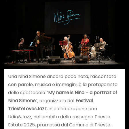
Una Nina Simone ancora poco nota, raccontata
con parole, musica e immagini, è la protagonista
dello spettacolo “
My name is Nina – a portrait of
Nina Simone
”, organizzato dal
Festival
TriesteLovesJazz
, in collaborazione con
Udin&Jazz, nell’ambito della rassegna Trieste
Estate 2025, promossa dal Comune di Trieste.