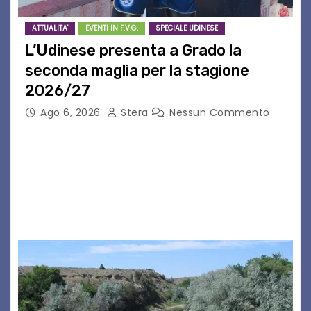
ATTUALITA'
EVENTI IN F.V.G.
SPECIALE UDINESE
L’Udinese presenta a Grado la
seconda maglia per la stagione
2026/27
Ago 6, 2026
Stera
Nessun Commento
GRADO – È stata la splendida cornice di Grado
a ospitare la presentazione della nuova
seconda maglia dell’Udinese per la stagione
2026/27. Un evento che ha richiamato
istituzioni, addetti ai…