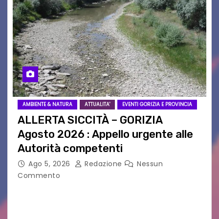
AMBIENTE & NATURA
ATTUALITA'
EVENTI GORIZIA E PROVINCIA
ALLERTA SICCITÀ – GORIZIA
Agosto 2026 : Appello urgente alle
Autorità competenti
Ago 5, 2026
Redazione
Nessun
Commento
Legambiente Gorizia APS e Legambiente
Monfalcone APS “Circolo Ignazio Zanutto”
desiderano attirare l’attenzione della