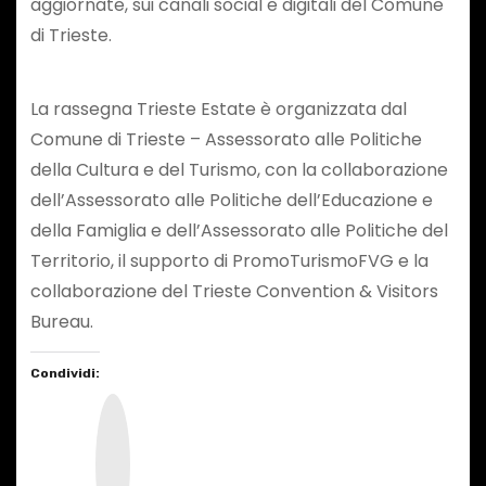
aggiornate, sui canali social e digitali del Comune
di Trieste.
La rassegna Trieste Estate è organizzata dal
Comune di Trieste – Assessorato alle Politiche
della Cultura e del Turismo, con la collaborazione
dell’Assessorato alle Politiche dell’Educazione e
della Famiglia e dell’Assessorato alle Politiche del
Territorio, il supporto di PromoTurismoFVG e la
collaborazione del Trieste Convention & Visitors
Bureau.
Condividi:
I
n
s
t
a
g