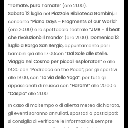
“
Tomate, puro Tomate
” (ore 21.00).
Sabato 12 luglio
nel
Piazzale Biblioteca Gambini,
il
concerto
“Piano Days – Fragments of our World
”
(ore 20.00) e lo spettacolo teatrale “
JMB – Il beat
che rivoluzionò il mondo
” (ore 21.00).
Domenica 13
luglio a Borgo San Sergio,
appuntamento per i
bambini già alle 17.00con “
Dal Sole alle stelle.
Viaggio nel Cosmo per piccoli esploratori
” e alle
18.30 con “Podrecca on the Road”; per gli sportivi
alle 18.00, con “
La via dello Yoga
”; per tutti gli
appassionati di musica con
“Haram!
” alle 20.00 e
“
Caspio
” alle 21.00.
In caso di maltempo o di allerta meteo dichiarata,
gli eventi saranno annullati, spostati o posticipati:
si consiglia di verificare le informazioni, sempre