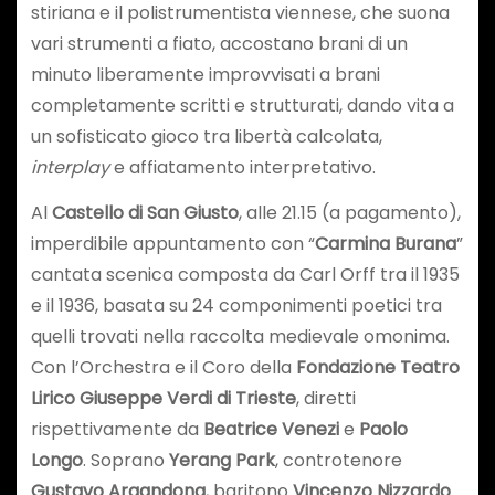
stiriana e il polistrumentista viennese, che suona
vari strumenti a fiato, accostano brani di un
minuto liberamente improvvisati a brani
completamente scritti e strutturati, dando vita a
un sofisticato gioco tra libertà calcolata,
interplay
e affiatamento interpretativo.
Al
Castello di San Giusto
, alle 21.15 (a pagamento),
imperdibile appuntamento con “
Carmina Burana
”
cantata scenica composta da Carl Orff tra il 1935
e il 1936, basata su 24 componimenti poetici tra
quelli trovati nella raccolta medievale omonima.
Con l’Orchestra e il Coro della
Fondazione Teatro
Lirico Giuseppe Verdi di Trieste
, diretti
rispettivamente da
Beatrice Venezi
e
Paolo
Longo
. Soprano
Yerang Park
, controtenore
Gustavo Argandona
, baritono
Vincenzo Nizzardo
.