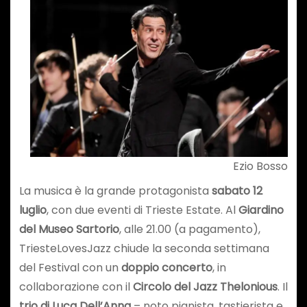
Ezio Bosso
La musica è la grande protagonista
sabato 12
luglio
, con due eventi di Trieste Estate. Al
Giardino
del Museo Sartorio
, alle 21.00 (a pagamento),
TriesteLovesJazz chiude la seconda settimana
del Festival con un
doppio concerto
, in
collaborazione con il
Circolo del Jazz Thelonious
. Il
trio di Luca Dell’Anna
– noto pianista, tastierista e