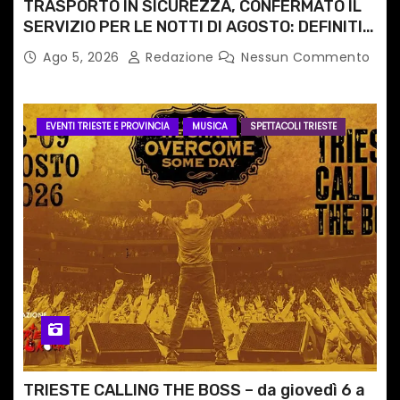
TRASPORTO IN SICUREZZA, CONFERMATO IL
SERVIZIO PER LE NOTTI DI AGOSTO: DEFINITI
PERCORSI, FERMATE E ORARIO
Ago 5, 2026
Redazione
Nessun Commento
EVENTI TRIESTE E PROVINCIA
MUSICA
SPETTACOLI TRIESTE
TRIESTE CALLING THE BOSS – da giovedì 6 a