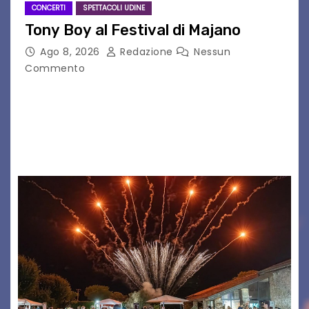
CONCERTI
SPETTACOLI UDINE
Tony Boy al Festival di Majano
Ago 8, 2026
Redazione
Nessun
Commento
Il 7 agosto 2026, il tour estivo di Tony Boy
(ragazzo del 1999 nato a Padova, il cui vero
nome è Antonio Hueber) ha fatto tappa al
Festival di Majano.…