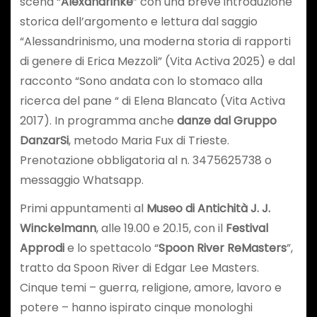
scena “
Alexandrinke
” con una breve introduzione
storica dell’argomento e lettura dal saggio
“Alessandrinismo, una moderna storia di rapporti
di genere di Erica Mezzoli” (Vita Activa 2025) e dal
racconto “Sono andata con lo stomaco alla
ricerca del pane “ di Elena Blancato (Vita Activa
2017). In programma anche
danze dal Gruppo
DanzarSi
, metodo Maria Fux di Trieste.
Prenotazione obbligatoria al n. 3475625738 o
messaggio Whatsapp.
Primi appuntamenti al
Museo di Antichità J. J.
Winckelmann
, alle 19.00 e 20.15, con il
Festival
Approdi
e lo spettacolo “
Spoon River ReMasters
”,
tratto da Spoon River di Edgar Lee Masters.
Cinque temi – guerra, religione, amore, lavoro e
potere – hanno ispirato cinque monologhi