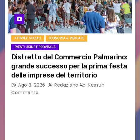
ATTIVITA' SOCIALI
ECONOMIA & MERCATO
EVENTI UDINE E PROVINCIA
Distretto del Commercio Palmarino:
grande successo per la prima festa
delle imprese del territorio
Ago 8, 2026
Redazione
Nessun
Commento
Sommariva: «Una serata che ha restituito il
valore di chi ogni giorno costruisce il Palmarino
con passione, ricerca e lavoro» PALMANOVA, 8
AGOSTO 2026 – È andata oltre ogni
aspettativa…