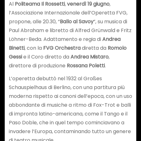
Al
Politeama Il Rossetti
,
venerdì 19 giugno
,
l’Associazione Internazionale dell’Operetta FVG,
propone, alle 20.30, “
Ballo al Savoy
”, su musica di
Paul Abraham e libretto di Alfred Grünwald e Fritz
Löhner-Beda. Adattamento e regia di
Andrea
Binetti
, con la
FVG Orchestra
diretta da
Romolo
Gessi
e il Coro diretto da
Andrea Mistaro
,
direttore di produzione
Rossana Poletti
.
L’operetta debuttò nel 1932 al Großes
Schauspielhaus di Berlino, con una partitura più
moderna rispetto ai canoni dell’epoca, con un uso
abbondante di musiche a ritmo di Fox-Trot e balli
di impronta latino-americana, come il Tango e il
Paso Doble, che in quel tempo cominciavano a
invadere l’Europa, contaminando tutto un genere
di teatro musicale.