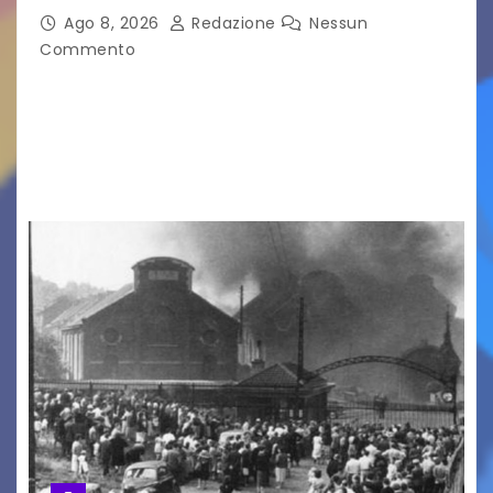
Ago 8, 2026
Redazione
Nessun
Commento
LA MIA FAMIGLIA A TAIPEI Domenica 9 agosto al
cinema all’aperto delgiardino Loris Fortuna un
racconto teneroe delicato che scalda il cuore!
UDINE – Domenica 9 agosto alle 21.15 torna…