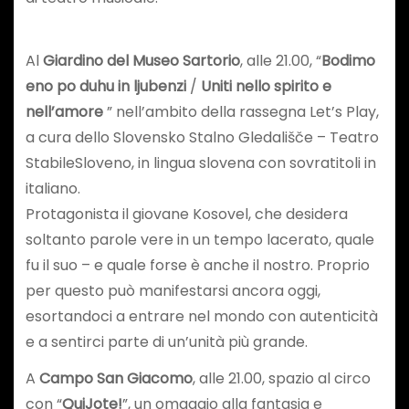
Al
Giardino del Museo Sartorio
, alle 21.00, “
Bodimo
eno po duhu in ljubenzi
/
Uniti nello spirito e
nell’amore
” nell’ambito della rassegna Let’s Play,
a cura dello Slovensko Stalno Gledališče – Teatro
StabileSloveno, in lingua slovena con sovratitoli in
italiano.
Protagonista il giovane Kosovel, che desidera
soltanto parole vere in un tempo lacerato, quale
fu il suo – e quale forse è anche il nostro. Proprio
per questo può manifestarsi ancora oggi,
esortandoci a entrare nel mondo con autenticità
e a sentirci parte di un’unità più grande.
A
Campo San Giacomo
, alle 21.00, spazio al circo
con “
QuiJote!
”, un omaggio alla fantasia e