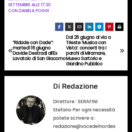
SETTEMBRE ALLE 17.30
i
CON DANIELA POGGI
n
c
o
Dal 26 giugno al via a
N
r
“Ridade con Dade”:
Trieste ‘Musica con
martedì 16 giugno
Vista’: concerti tra i
s
a
Davide Destradi all’Ex
parchi di Miramare,
o
Lavatoio di San Giacomo
Museo Sartorio e
v
Giardino Pubblico
…
i
Di
Redazione
g
a
Direttore : SERAFINI
Stefano Per ogni necessità
z
potete scrivere a :
i
redazione@vocedelnordes