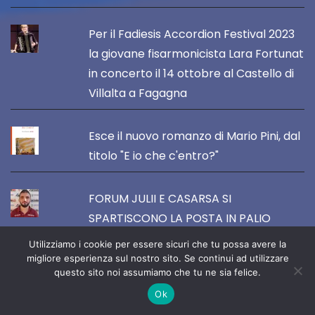
Per il Fadiesis Accordion Festival 2023
la giovane fisarmonicista Lara Fortunat
in concerto il 14 ottobre al Castello di
Villalta a Fagagna
Esce il nuovo romanzo di Mario Pini, dal
titolo "E io che c'entro?"
FORUM JULII E CASARSA SI
SPARTISCONO LA POSTA IN PALIO
Utilizziamo i cookie per essere sicuri che tu possa avere la
migliore esperienza sul nostro sito. Se continui ad utilizzare
Pordenone ARTandFOOD 2023 :
questo sito noi assumiamo che tu ne sia felice.
annunciate le date della prossima
Ok
edizione (13-14-15 ottobre)