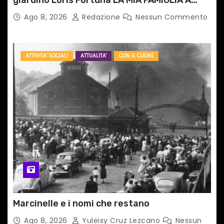
giardino Loris Fortuna LA MIA FAMIGLIA A
TAIPEI
Ago 8, 2026
Redazione
Nessun Commento
ATTIVITA' SOCIALI
ATTUALITA'
CON IL CUORE
Marcinelle e i nomi che restano
Ago 8, 2026
Yuleisy Cruz Lezcano
Nessun