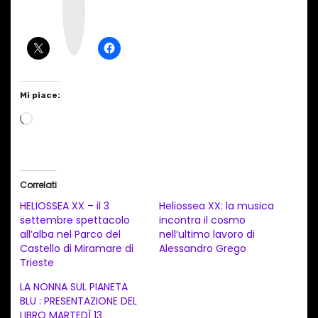
a
g
r
a
m
Mi piace:
C
a
r
i
Correlati
c
HELIOSSEA XX – il 3
Heliossea XX: la musica
a
settembre spettacolo
incontra il cosmo
all’alba nel Parco del
nell’ultimo lavoro di
m
Castello di Miramare di
Alessandro Grego
e
Trieste
n
LA NONNA SUL PIANETA
t
BLU : PRESENTAZIONE DEL
LIBRO MARTEDÌ 13
o