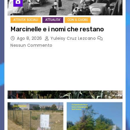
ATTIVITA' SOCIALI
ATTUALITA'
CON IL CUORE
Marcinelle e i nomi che restano
Ago 8, 2026
Yuleisy Cruz Lezcano
Nessun Commento
Tizio, Caio, Sempronio… e poi ancora un nome,
poi un altro, si forma un elenco lungo dal quale i
nomi scappano, scivolano fuori dalla pagina, la
carta che non basta…