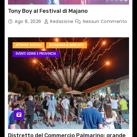
Tony Boy al Festival di Majano
Ago 8, 2026
Redazione
Nessun Commento
ATTIVITA' SOCIALI
ECONOMIA & MERCATO
EVENTI UDINE E PROVINCIA
Distretto del Commercio Palmarino: grande