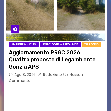
AMBIENTE & NATURA
EVENTI GORIZIA E PROVINCIA
TERRITORIO
Aggiornamento PRGC 2026:
Quattro proposte di Legambiente
Gorizia APS
Ago 8, 2026
Redazione
Nessun
Commento
Il 25 luglio scadeva la possibilità di fare delle
osservazioni al PRGC di Gorizia in fase di
aggiornamento. Le 4 proposte di Legambiente
Gorizia APS In occasione dell’aggiornamento