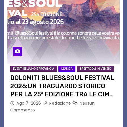
EVENTI BELLUNO E PROVINCIA
MUSICA
SPETTACOLI IN VENETO
DOLOMITI BLUES&SOUL FESTIVAL
2026:UN TRAGUARDO STORICO
PER LA 25ª EDIZIONE TRA LE CIME
PATRIMONIO UNESCO
Ago 7, 2026
Redazione
Nessun
Commento
Il Dolomiti Blues&Soul Festival celebra nel 2026
un traguardo leggendario: la sua 25ª edizione.