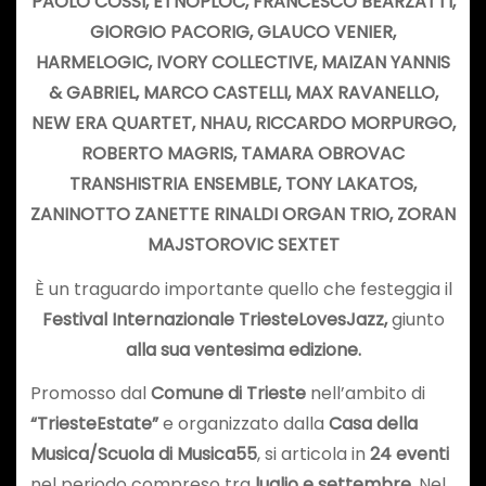
PAOLO COSSI, ETNOPLOČ, FRANCESCO BEARZATTI,
GIORGIO PACORIG, GLAUCO VENIER,
HARMELOGIC, IVORY COLLECTIVE, MAIZAN YANNIS
& GABRIEL, MARCO CASTELLI, MAX RAVANELLO,
NEW ERA QUARTET, NHAU, RICCARDO MORPURGO,
ROBERTO MAGRIS, TAMARA OBROVAC
TRANSHISTRIA ENSEMBLE, TONY LAKATOS,
ZANINOTTO ZANETTE RINALDI ORGAN TRIO, ZORAN
MAJSTOROVIC SEXTET
È un traguardo importante quello che festeggia il
Festival Internazionale TriesteLovesJazz,
giunto
alla sua ventesima edizione.
Promosso dal
Comune di Trieste
nell’ambito di
“TriesteEstate”
e organizzato dalla
Casa della
Musica/Scuola di Musica55
, si articola in
24 eventi
nel periodo compreso tra
luglio e settembre
. Nel