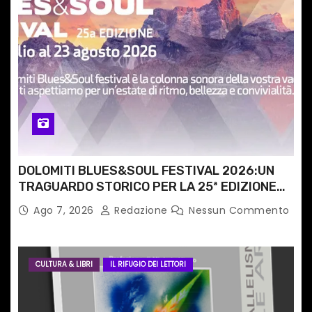
i
c
o
l
i
DOLOMITI BLUES&SOUL FESTIVAL 2026:UN
TRAGUARDO STORICO PER LA 25ª EDIZIONE
TRA LE CIME PATRIMONIO UNESCO
Ago 7, 2026
Redazione
Nessun Commento
CULTURA & LIBRI
IL RIFUGIO DEI LETTORI