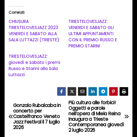
r
i
Correlati
c
CHIUSURA
TRIESTELOVESJAZZ:
a
TRIESTELOVESJAZZ 2023
VENERDì E SABATO GLI
VENERDì E SABATO ALLA
ULTIMI APPUNTAMENTI
m
SALA LUTTAZZI (TRIESTE)
CON IL PREMIO RUSSO E
e
PREMIO STARINI
n
TRIESTELOVESJAZZ:
t
giovedì e sabato i premi
Russo e Starini alla Sala
o
Luttazzi
i
n
c
Più cultura alle forbici!
o
N
Gonzalo Rubalcaba in
Oggetti e parole
concerto per
r
nell’opera di Miela Reina
a
Castelfranco Veneto
inaugura a Trieste
s
Jazz Festival il 7 luglio
Contemporanea giovedì
2026
o
v
2 luglio 2026