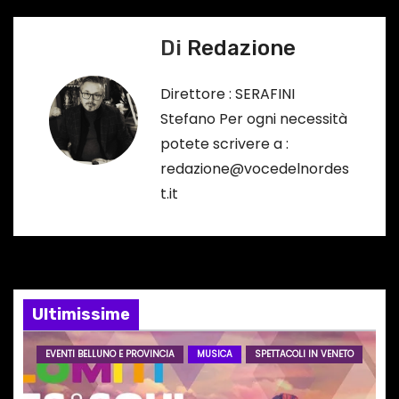
…
i
Di
Redazione
g
a
Direttore : SERAFINI
Stefano Per ogni necessità
z
potete scrivere a :
i
redazione@vocedelnordes
t.it
o
n
e
Ultimissime
a
r
EVENTI BELLUNO E PROVINCIA
MUSICA
SPETTACOLI IN VENETO
t