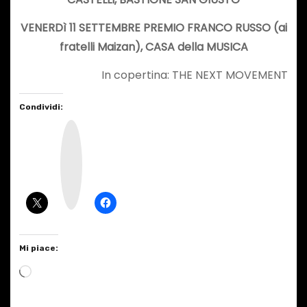
VENERDì 11 SETTEMBRE
PREMIO FRANCO RUSSO (ai
fratelli Maizan),
CASA della MUSICA
In copertina: THE NEXT MOVEMENT
Condividi:
I
n
s
t
a
g
r
a
m
Mi piace:
C
a