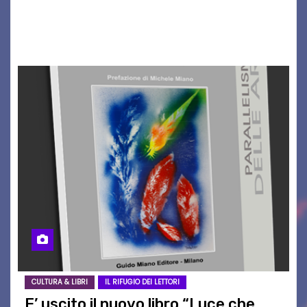
Un quarto di secolo di grande musica che torna
a far vibrare il cuore delle Dolomiti…
CULTURA & LIBRI
IL RIFUGIO DEI LETTORI
E’ uscito il nuovo libro “Luce che