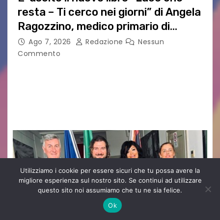
resta – Ti cerco nei giorni” di Angela
Ragozzino, medico primario di
Capua
Ago 7, 2026
Redazione
Nessun
Commento
GUIDO MIANO EDITORE NOVITÀ EDITORIALE È
uscito il libro di poesie e fotografie: LUCE CHE
RESTA – TI CERCO NEI GIORNI di ANGELA
RAGOZZINO Pubblicato il libro di poesie “Luce…
Utilizziamo i cookie per essere sicuri che tu possa avere la
migliore esperienza sul nostro sito. Se continui ad utilizzare
questo sito noi assumiamo che tu ne sia felice.
Ok