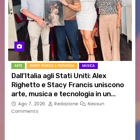
ARTE
EVENTI PADOVA E PROVINCIA
MUSICA
Dall’Italia agli Stati Uniti: Alex
Righetto e Stacy Francis uniscono
arte, musica e tecnologia in un
nuovo progetto internazionale”
Ago 7, 2026
Redazione
Nessun
Commento
Vigonza (Padova), 7 agosto 2026 – Arte
contemporanea, musica internazionale, Made
in Italy e nuove generazioni si sono incontrati