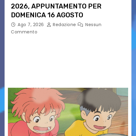
2026, APPUNTAMENTO PER
DOMENICA 16 AGOSTO
Ago 7, 2026
Redazione
Nessun
Commento
Presentato ufficialmente l’evento solidaristico
proposto dal Comitato Alpago 2 Ruote &
Solidarietà, il cui ricavato andrà a Via di Natale,
Associazione Cucchini e Alpago Solidale. Sulla
maglietta, realizzata dall’artista Maria…