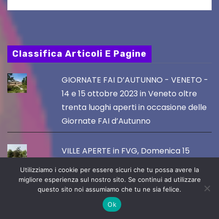
Classifica Articoli E Pagine
GIORNATE FAI D’AUTUNNO - VENETO -
14 e 15 ottobre 2023 in Veneto oltre
trenta luoghi aperti in occasione delle
Giornate FAI d’Autunno
VILLE APERTE in FVG, Domenica 15
ottobre 2023
Utilizziamo i cookie per essere sicuri che tu possa avere la
migliore esperienza sul nostro sito. Se continui ad utilizzare
questo sito noi assumiamo che tu ne sia felice.
GIORNATE FAI D'AUTUNNO: 23
Ok
APERTURE IN 9 COMUNI DEL FVG