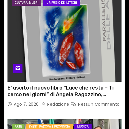
CULTURA & LIBRI
IL RIFUGIO DEI LETTORI
E’ uscito il nuovo libro “Luce che resta – Ti
cerco nei giorni” di Angela Ragozzino,
medico primario di Capua
Ago 7, 2026
Redazione
Nessun Commento
ARTE
EVENTI PADOVA E PROVINCIA
MUSICA