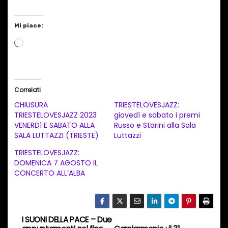
Mi piace:
C
a
r
i
Correlati
c
CHIUSURA
TRIESTELOVESJAZZ:
a
TRIESTELOVESJAZZ 2023
giovedì e sabato i premi
VENERDì E SABATO ALLA
Russo e Starini alla Sala
m
SALA LUTTAZZI (TRIESTE)
Luttazzi
e
TRIESTELOVESJAZZ:
n
DOMENICA 7 AGOSTO IL
t
CONCERTO ALL’ALBA
o
i
n
I SUONI DELLA PACE – Due
N
c