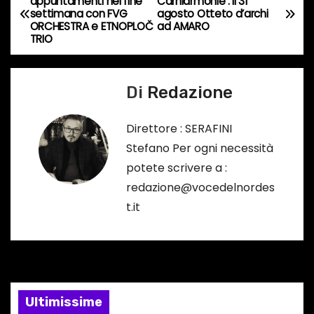
appuntamenti nel fine
Carniarmonie : il 31
settimana con FVG
agosto Otteto d’archi
o
a
ORCHESTRA e ETNOPLOČ
ad AMARO
r
TRIO
v
s
o
i
Di
Redazione
…
g
Direttore : SERAFINI
a
Stefano Per ogni necessità
potete scrivere a :
z
redazione@vocedelnordes
i
t.it
o
n
e
Ultimissime