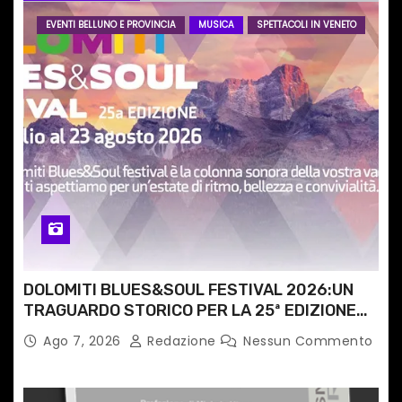
a
EVENTI BELLUNO E PROVINCIA
MUSICA
SPETTACOLI IN VENETO
r
t
i
c
o
l
i
DOLOMITI BLUES&SOUL FESTIVAL 2026:UN
TRAGUARDO STORICO PER LA 25ª EDIZIONE
TRA LE CIME PATRIMONIO UNESCO
Ago 7, 2026
Redazione
Nessun Commento