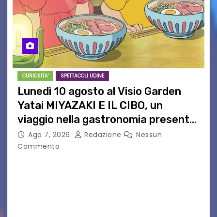
CURIOSITA'
SPETTACOLI UDINE
Lunedì 10 agosto al Visio Garden
Yatai MIYAZAKI E IL CIBO, un
viaggio nella gastronomia presente
nei film di Hayao Miyazaki!
Ago 7, 2026
Redazione
Nessun
Commento
UDINE – Continuano anche nel mese di agosto
al Visio Garden Yatai gli appuntamenti con la
cucina e la cultura giapponese a cura dello
chef giappo-italiano Sai Fukayama. Lunedì 10…