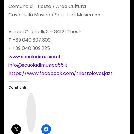
Comune di Trieste / Area Cultura
Casa della Musica / Scuola di Musica 55
Via dei Capitelli, 3 – 34121 Trieste
T +39 040 307.309
F +39 040 309.225
www.scuoladimusica.it
info@scuoladimusica55.it
https://www.facebook.com/triestelovesjazz
Condividi:
I
n
s
t
a
g
r
a
m