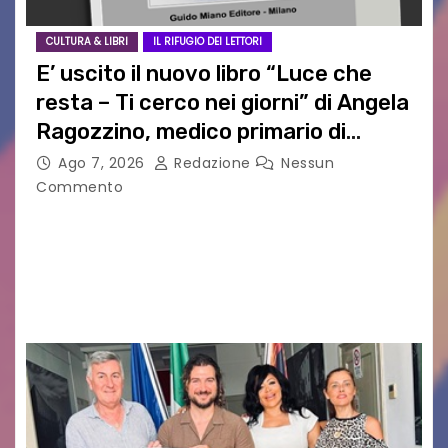
CULTURA & LIBRI
IL RIFUGIO DEI LETTORI
E’ uscito il nuovo libro “Luce che
resta – Ti cerco nei giorni” di Angela
Ragozzino, medico primario di
Capua
Ago 7, 2026
Redazione
Nessun
Commento
GUIDO MIANO EDITORE NOVITÀ EDITORIALE È
uscito il libro di poesie e fotografie: LUCE CHE
RESTA – TI CERCO NEI GIORNI di ANGELA
RAGOZZINO Pubblicato il libro di poesie “Luce…