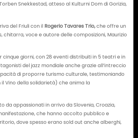
 Torben Snekkestad, atteso al Kulturni Dom di Gorizia,
va del Friuli con il
Rogerio Tavares Trio,
che offre un
, chitarra, voce e autore delle composizioni, Maurizio
inque giorni, con 28 eventi distribuiti in 5 teatri e in
tagonisti del jazz mondiale anche grazie all’intreccio
capacità di proporre turismo culturale, testimoniando
il Vino della solidarietà) che anima la
to da appassionati in arrivo da Slovenia, Croazia,
a manifestazione, che hanno accolto pubblico e
erritorio, dove spesso erano sold out anche alberghi,