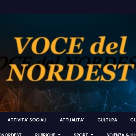
ATTIVITA’ SOCIALI
ATTUALITA’
CULTURA
CU
ONORDEST
RUBRICHE
SPORT
SCIENZA & H