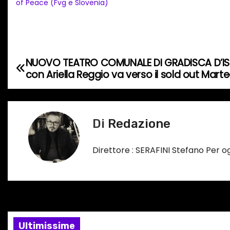
a
of Peace (Fvg e Slovenia)
m
e
n
t
NUOVO TEATRO COMUNALE DI GRADISCA D’ISO
N
o
con Ariella Reggio va verso il sold out Mart
a
i
n
v
c
Di
Redazione
i
o
r
g
Direttore : SERAFINI Stefano Per 
s
a
o
…
z
i
Ultimissime