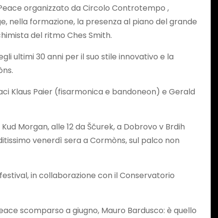
of Peace organizzato da Circolo Controtempo ,
ge, nella formazione, la presenza al piano del grande
lchimista del ritmo Ches Smith.
li ultimi 30 anni per il suo stile innovativo e la
òns.
riaci Klaus Paier (fisarmonica e bandoneon) e Gerald
n Kud Morgan, alle 12 da Ščurek, a Dobrovo v Brdih
uditissimo venerdì sera a Cormòns, sul palco non
 festival, in collaborazione con il Conservatorio
f Peace scomparso a giugno, Mauro Bardusco: è quello