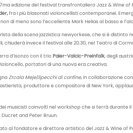
 27ma edizione del festival transfrontaliero Jazz & Wine 
der,
fra i più blasonati violoncellisti contemporanei. Emer
ma non di meno sono l’eccellente Mark Helias al basso e l’a
ista della scena jazzistica newyorkese, che si è distinto neg
, chiuderà invece il festival alle 20.30, nel Teatro di Corm
arra d’Isonzo con il trio
Paier-Valcic-Preinfalk
, degli aust
violoncello, portatori di una nuova era creativa.
egna
Zrcala Meje|Specchi di confine
, in collaborazione co
 tastierista, produttore e compositore di New York, appla
dei musicisti coinvolti nel workshop che si terrà durante il
c Ducret and Peter Bruun.
cato al fondatore e direttore artistico del Jazz & Wine o