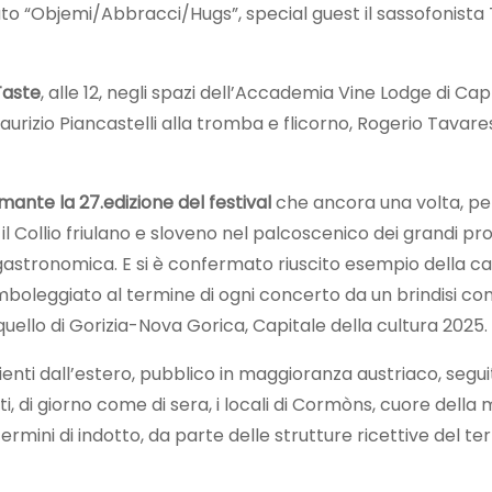
olato “Objemi/Abbracci/Hugs”, special guest il sassofonista
Taste
, alle 12, negli spazi dell’Accademia Vine Lodge di Capri
urizio Piancastelli alla tromba e flicorno, Rogerio Tavares
mante la 27.edizione del festival
che ancora una volta, per c
il Collio friulano e sloveno nel palcoscenico dei grandi pro
ta gastronomica. E si è confermato riuscito esempio della 
mboleggiato al termine di ogni concerto da un brindisi con 
uello di Gorizia-Nova Gorica, Capitale della cultura 2025.
ienti dall’estero, pubblico in maggioranza austriaco, segui
i, di giorno come di sera, i locali di Cormòns, cuore dell
termini di indotto, da parte delle strutture ricettive del t