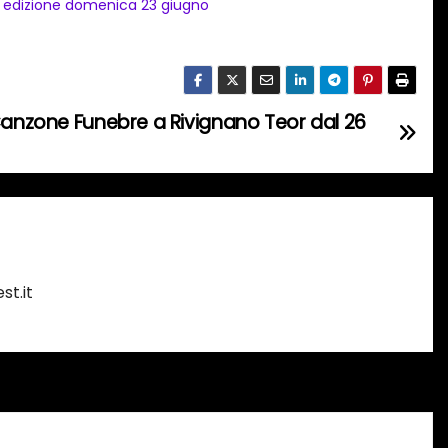
 edizione domenica 23 giugno
 Canzone Funebre a Rivignano Teor dal 26
st.it