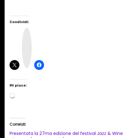
Condividi:
I
n
s
t
a
g
r
a
m
Mi piace:
C
a
r
i
Correlati
c
Presentata la 27ma edizione del festival Jazz & Wine