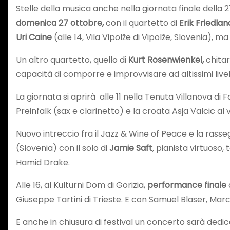
Stelle della musica anche nella giornata finale della
domenica 27 ottobre,
con il quartetto di
Erik Friedlan
Uri Caine
(alle 14, Vila Vipolže di Vipolže, Slovenia), 
Un altro quartetto, quello di
Kurt Rosenwienkel,
chitarr
capacità di comporre e improvvisare ad altissimi livelli
La giornata si aprirà alle 11 nella Tenuta Villanova di F
Preinfalk (sax e clarinetto) e la croata Asja Valcic al 
Nuovo intreccio fra il Jazz & Wine of Peace e la rass
(Slovenia) con il solo di
Jamie Saft
,
pianista virtuoso,
Hamid Drake.
Alle 16, al Kulturni Dom di Gorizia,
performance
finale
Giuseppe Tartini di Trieste. E con Samuel Blaser, Mar
E anche in chiusura di festival un concerto sarà dedi