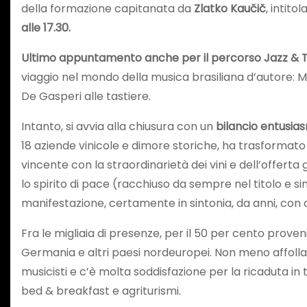
della formazione capitanata da
Zlatko
Kaučič
, intit
alle 17.30.
Ultimo appuntamento anche per il percorso Jazz & 
viaggio nel mondo della musica brasiliana d’autore: Ma
De Gasperi alle tastiere.
Intanto, si avvia alla chiusura con un
bilancio entusias
18 aziende vinicole e dimore storiche, ha trasformato 
vincente con la straordinarietà dei vini e dell’offer
lo spirito di pace (racchiuso da sempre nel titolo e si
manifestazione, certamente in sintonia, da anni, con q
Fra le migliaia di presenze, per il 50 per cento proven
Germania e altri paesi nordeuropei. Non meno affollat
musicisti e c’è molta soddisfazione per la ricaduta in 
bed & breakfast e agriturismi.