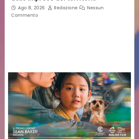
Ago 8, 2026
Redazione
Nessun
Commento
Sommariva: «Una serata che ha restituito il
valore di chi ogni giorno costruisce il Palmarino
con passione, ricerca e lavoro» PALMANOVA, 8
AGOSTO 2026 – È andata oltre ogni
aspettativa…