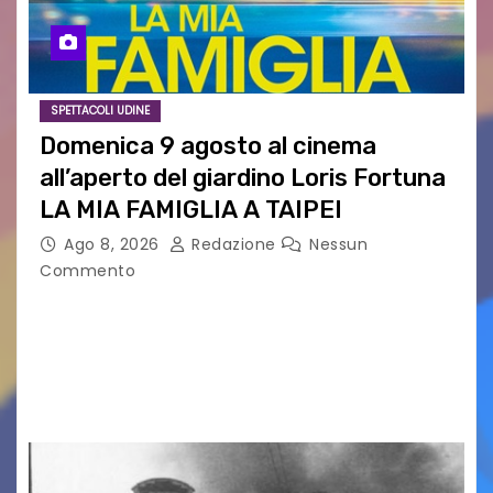
SPETTACOLI UDINE
Domenica 9 agosto al cinema
all’aperto del giardino Loris Fortuna
LA MIA FAMIGLIA A TAIPEI
Ago 8, 2026
Redazione
Nessun
Commento
LA MIA FAMIGLIA A TAIPEI Domenica 9 agosto al
cinema all’aperto delgiardino Loris Fortuna un
racconto teneroe delicato che scalda il cuore!
UDINE – Domenica 9 agosto alle 21.15 torna…