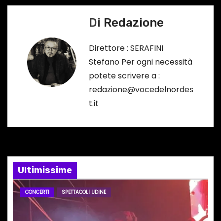
i
Di
Redazione
g
a
Direttore : SERAFINI
Stefano Per ogni necessità
z
potete scrivere a :
i
redazione@vocedelnordes
t.it
o
n
e
Ultimissime
a
r
CONCERTI
SPETTACOLI UDINE
t