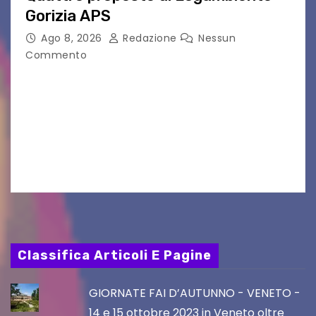
Gorizia APS
Ago 8, 2026
Redazione
Nessun
Commento
Il 25 luglio scadeva la possibilità di fare delle
osservazioni al PRGC di Gorizia in fase di
aggiornamento. Le 4 proposte di Legambiente
Gorizia APS In occasione dell’aggiornamento
del Piano…
Classifica Articoli E Pagine
GIORNATE FAI D’AUTUNNO - VENETO -
14 e 15 ottobre 2023 in Veneto oltre