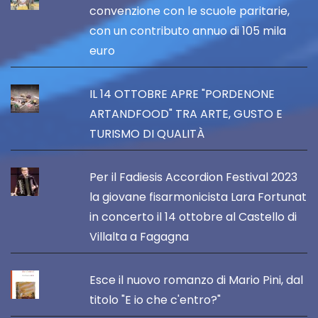
convenzione con le scuole paritarie,
con un contributo annuo di 105 mila
euro
IL 14 OTTOBRE APRE "PORDENONE
ARTANDFOOD" TRA ARTE, GUSTO E
TURISMO DI QUALITÀ
Per il Fadiesis Accordion Festival 2023
la giovane fisarmonicista Lara Fortunat
in concerto il 14 ottobre al Castello di
Villalta a Fagagna
Esce il nuovo romanzo di Mario Pini, dal
titolo "E io che c'entro?"