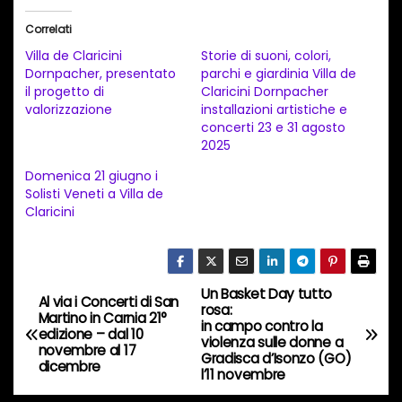
i
Correlati
c
Villa de Claricini
Storie di suoni, colori,
a
Dornpacher, presentato
parchi e giardinia Villa de
il progetto di
Claricini Dornpacher
m
valorizzazione
installazioni artistiche e
e
concerti 23 e 31 agosto
n
2025
t
Domenica 21 giugno i
Solisti Veneti a Villa de
o
Claricini
i
n
c
Un Basket Day tutto
o
N
Al via i Concerti di San
rosa:
Martino in Carnia 21°
r
in campo contro la
a
edizione – dal 10
violenza sulle donne a
s
novembre al 17
Gradisca d’Isonzo (GO)
dicembre
o
v
l’11 novembre
…