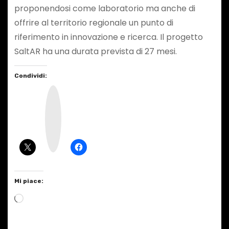
proponendosi come laboratorio ma anche di
offrire al territorio regionale un punto di
riferimento in innovazione e ricerca. Il progetto
SaltAR ha una durata prevista di 27 mesi.
Condividi:
I
n
s
t
a
g
r
a
m
Mi piace:
C
a
r