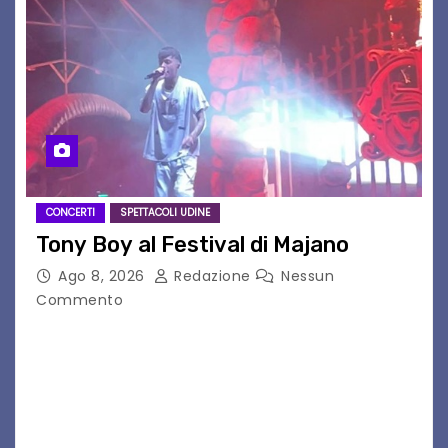
CONCERTI
SPETTACOLI UDINE
Tony Boy al Festival di Majano
Ago 8, 2026
Redazione
Nessun
Commento
Il 7 agosto 2026, il tour estivo di Tony Boy
(ragazzo del 1999 nato a Padova, il cui vero
nome è Antonio Hueber) ha fatto tappa al
Festival di Majano.…