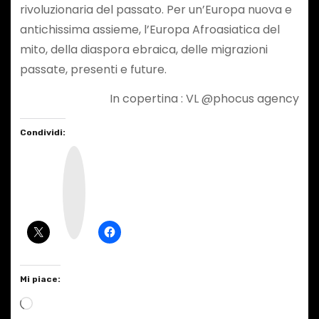
rivoluzionaria del passato. Per un’Europa nuova e
antichissima assieme, l’Europa Afroasiatica del
mito, della diaspora ebraica, delle migrazioni
passate, presenti e future.
In copertina : VL @phocus agency
Condividi:
I
n
s
t
a
g
r
a
m
Mi piace:
C