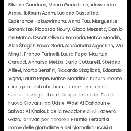
Silvana Condemi, Maura Gancitano, Alessandro
Aresu, Ibitsam Azem, Luciana Castellina,
Espérance Hakuzwimana, Anna Foa, Marguerite
Barankitse, Riccardo Noury, Giada Messetti, Danilo
De Marco, Oscar Olivera Foronda, Marco Mondini,
Aleš Šteger, Fabio Geda, Alessandra Algostino, Wu
Ming 1, Franco Farinelli, Laura Pepe, Maurizio
Carucci, Annalisa Metta, Carlo Cottarelli, Stefano
Allievi, Marta Serafini, Riccardo Staglianò, Edoardo
Vigna, Laura Pepe, Marco Mondini
e naturalmente
i due giornalisti che hanno emozionato nella
serata di ieri gli oltre mille spettatori del Teatro
Nuovo Giovanni da Udine,
Wael Al Dahdouh
e
Safwat Al Khalout
, della redazione di Al Jazeera
Gaza, arrivati per ritirare il
Premio Terzani a
nome delle giornaliste e dei giornalisti uccisi a