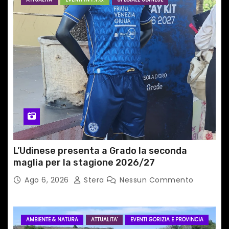
r
t
i
c
o
l
i
L’Udinese presenta a Grado la seconda
maglia per la stagione 2026/27
Ago 6, 2026
Stera
Nessun Commento
AMBIENTE & NATURA
ATTUALITA'
EVENTI GORIZIA E PROVINCIA