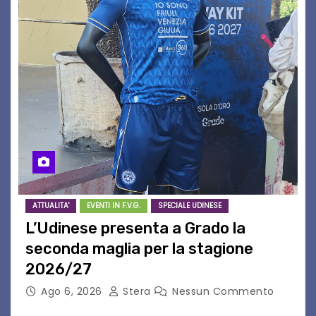
ATTUALITA'
EVENTI IN F.V.G.
SPECIALE UDINESE
L’Udinese presenta a Grado la
seconda maglia per la stagione
2026/27
Ago 6, 2026
Stera
Nessun Commento
GRADO – È stata la splendida cornice di Grado