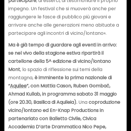
partecipare
, di esserci, di testimoniare il proprio
impegno. Un festival che si muoverà anche per
raggiungere le fasce di pubblico più giovani e
arrivare anche alle generazioni meno abituate a
partecipare agli incontri di vicino/lontano».
Ma è già tempo di guardare agli eventi in arrivo:
se nel vivo della stagione estiva ripartirà il
cartellone della 5^ edizione di vicino/lontano
Mont
, lo spazio di riflessione sui temi della
montagna,
è imminente la prima nazionale di
“
Aquilee
”,
con Mattia Cason, Ruben Gombač,
Ahmad Kullab, in programma
sabato 31 maggio
(ore 20.30, Basilica di Aquileia).
Una
coproduzione
vicino/lontano ed En-Knap Productions in
partenariato con Balletto Civile, Civica
Accademia D’arte Drammatica Nico Pepe,