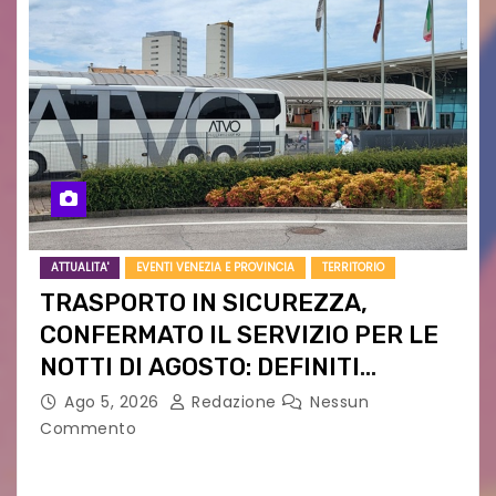
ATTUALITA'
EVENTI VENEZIA E PROVINCIA
TERRITORIO
TRASPORTO IN SICUREZZA,
CONFERMATO IL SERVIZIO PER LE
NOTTI DI AGOSTO: DEFINITI
PERCORSI, FERMATE E ORARIO
Ago 5, 2026
Redazione
Nessun
Commento
Venerdì 7 agosto la prima corsa, obiettivo
ridurre i rischi legati agli spostamenti notturni