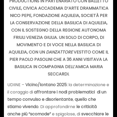
PRODUCTIONS IN PARTENARIATO CON BALLETTO
CIVILE, CIVICA ACCADEMIA D’ARTE DRAMMATICA
NICO PEPE, FONDAZIONE AQUILEIA, SOCIETÀ PER
LA CONSERVAZIONE DELLA BASILICA DI AQUILEIA,
CON IL SOSTEGNO DELLA REGIONE AUTONOMA
FRIULI VENEZIA GIULIA.
UN SOLO DI CORPO, DI
MOVIMENTO E DI VOCE NELLA BASILICA DI
AQUILEIA, CON UN
DANZATTORE
VESTITO COME IL
PIER PAOLO PASOLINI CHE A 36 ANNI VISITAVA LA
BASILICA IN COMPAGNIA DELL’AMICA MARIA
SECCARDI.
UDIINE –
Vicino/lontano 2025:
la determinazione e
il coraggio di
affrontare i nodi problematici di un
tempo convulso e disorientante
,
quello che
stiamo vivendo
. Di approfondirne
le criticità
anche più “scomode”
e spigolose, di
svecchiare le