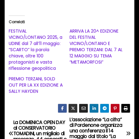
a
r
i
Correlati
c
FESTIVAL
ARRIVA LA 20^ EDIZIONE
a
VICINO/LONTANO 2025, a
DEL FESTIVAL
UDINE dal 7 all’11 maggio:
VICINO/LONTANO E
m
“SCARTO” la parola
PREMIO TERZANI: DAL 7 AL
e
chiave, oltre 100
12 MAGGIO SU TEMA
n
protagonisti e vasta
“METAMORFOSI”
riflessione geopolitica
t
PREMIO TERZANI, SOLD
o
OUT PER LA XX EDIZIONE A
i
SALLY HAYDEN
n
c
o
L’associazione “La cifra”
N
La DOMENICA OPEN DAY
r
di Pordenone organizza
al CONSERVATORIO
una conferenza il 14
s
a
TOMADINI, un migliaio di
maggio dal titolo “La