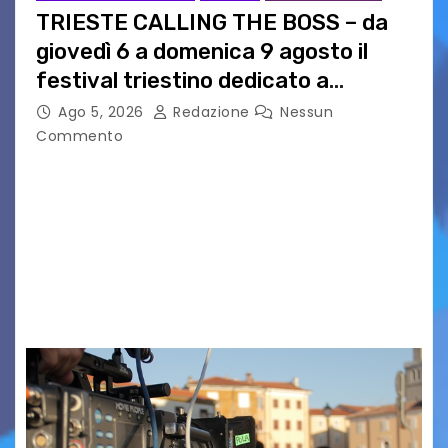
TRIESTE CALLING THE BOSS – da
giovedì 6 a domenica 9 agosto il
festival triestino dedicato a
Springsteen
Ago 5, 2026
Redazione
Nessun
Commento
TRIESTE CALLING THE BOSS 2026
Quattordicesima Edizione Dal 6 al 9 agosto 2026
PIAZZA VERDI, SARTORIO, SAN GIUSTO,
AUSONIA… BLOOD BROTHERS, LOVESICK DUO,
BOUND FOR GLORY, RENATO TAMMI, ANTHONY
BASSO,…