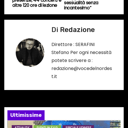
presenze, 44 concerti e
o
sessualità senza
oltre 120 ore di lezione
v
incantesimo”
…
i
Di
Redazione
g
a
Direttore : SERAFINI
Stefano Per ogni necessità
z
potete scrivere a :
i
redazione@vocedelnordes
t.it
o
n
e
Ultimissime
a
ATTUALITA'
EVENTI IN F.V.G.
SPECIALE UDINESE