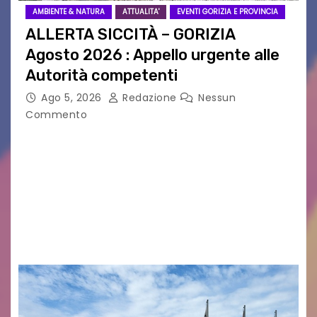
AMBIENTE & NATURA
ATTUALITA'
EVENTI GORIZIA E PROVINCIA
ALLERTA SICCITÀ – GORIZIA
Agosto 2026 : Appello urgente alle
Autorità competenti
Ago 5, 2026
Redazione
Nessun
Commento
Legambiente Gorizia APS e Legambiente
Monfalcone APS “Circolo Ignazio Zanutto”
desiderano attirare l’attenzione della
cittadinanza e delle Autorità competenti sulla
grave siccità che sta colpendo non solo le
campagne e…