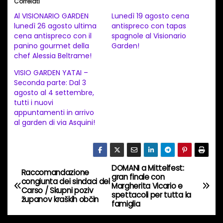
Correlati
c
Al VISIONARIO GARDEN
Lunedì 19 agosto cena
a
lunedì 26 agosto ultima
antispreco con tapas
cena antispreco con il
spagnole al Visionario
m
panino gourmet della
Garden!
e
chef Alessia Beltrame!
n
VISIO GARDEN YATAI –
t
Seconda parte: Dal 3
agosto al 4 settembre,
o
tutti i nuovi
i
appuntamenti in arrivo
n
al garden di via Asquini!
c
o
r
DOMANI a Mittelfest:
N
Raccomandazione
s
gran finale con
congiunta dei sindaci del
Margherita Vicario e
a
Carso / Skupni poziv
o
spettacoli per tutta la
županov kraških občin
famiglia
…
v