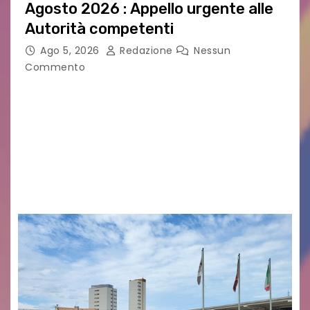
Agosto 2026 : Appello urgente alle
Autorità competenti
Ago 5, 2026
Redazione
Nessun
Commento
Legambiente Gorizia APS e Legambiente
Monfalcone APS “Circolo Ignazio Zanutto”
desiderano attirare l’attenzione della
cittadinanza e delle Autorità competenti sulla
grave siccità che sta colpendo non solo le
campagne e…