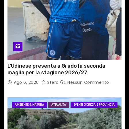
i
c
o
l
i
L’Udinese presenta a Grado la seconda
maglia per la stagione 2026/27
Ago 6, 2026
Stera
Nessun Commento
AMBIENTE & NATURA
ATTUALITA'
EVENTI GORIZIA E PROVINCIA