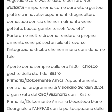
vegetale e zero waste, autore del libro
Non
Buttarlo!
– impareremo come dare vita a gustosi
piatti e a innovativi esperimenti di agricoltura
domestica con ciò che normalmente viene
gettato: bucce, gambi, torsoli, “cooletti”.
Parleremo inoltre di come rendere la propria
alimentazione più sostenibile attraverso
l’integrazione di cibo che nemmeno consideriamo
tale.
Aperto come sempre dalle ore 18.00 il
chiosco
gestito dallo staff del
Bistrò
Primafila/Dolcemente Amici
. L’appuntamento
rientra nel programma di
Visionario Garden 2024
,
organizzato dal
CEC/Visionario
con il Bistrò
Primafila/Dolcemente Amici, la Mediateca Mario
Quargnolo e l’ANFFAS con la partecipazione della