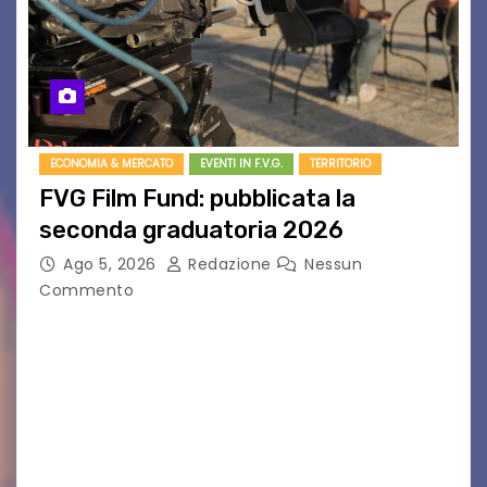
ECONOMIA & MERCATO
EVENTI IN F.V.G.
TERRITORIO
FVG Film Fund: pubblicata la
seconda graduatoria 2026
Ago 5, 2026
Redazione
Nessun
Commento
Aperta la terza e ultima call dell’anno per le
produzioni audiovisive Online gli esiti della
seconda finestra del Film Fund promosso dalla
Friuli Venezia Giulia Film Commission –
PromoTurismoFVG. Le…