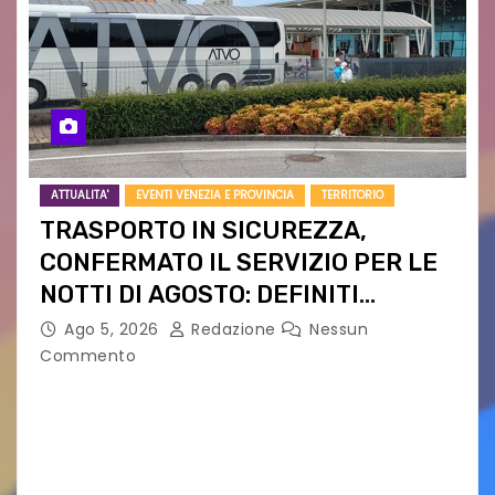
ATTUALITA'
EVENTI VENEZIA E PROVINCIA
TERRITORIO
TRASPORTO IN SICUREZZA,
CONFERMATO IL SERVIZIO PER LE
NOTTI DI AGOSTO: DEFINITI
PERCORSI, FERMATE E ORARIO
Ago 5, 2026
Redazione
Nessun
Commento
Venerdì 7 agosto la prima corsa, obiettivo
ridurre i rischi legati agli spostamenti notturni
Torna il servizio di trasporto notturno dedicato
ai collegamenti con i principali locali di