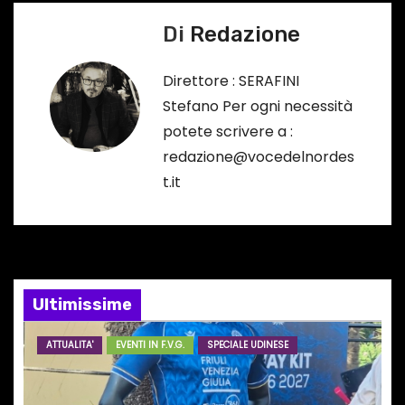
i
Di
Redazione
g
Direttore : SERAFINI
a
Stefano Per ogni necessità
potete scrivere a :
z
redazione@vocedelnordes
i
t.it
o
n
e
Ultimissime
a
ATTUALITA'
EVENTI IN F.V.G.
SPECIALE UDINESE
r
t