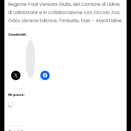
Regione Friuli Venezia Giulia, del Comune di Udine,
di UdinEstate e in collaborazione con Circolo Zoo,
Odòs Libreria Editrice, Timballo, Fiab – AbicitUdine.
Condividi:
I
n
s
t
a
g
r
a
m
Mi piace:
C
a
r
i