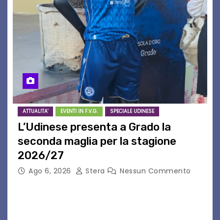
ATTUALITA'
EVENTI IN F.V.G.
SPECIALE UDINESE
L’Udinese presenta a Grado la
seconda maglia per la stagione
2026/27
Ago 6, 2026
Stera
Nessun Commento
GRADO – È stata la splendida cornice di Grado
a ospitare la presentazione della nuova
seconda maglia dell’Udinese per la stagione