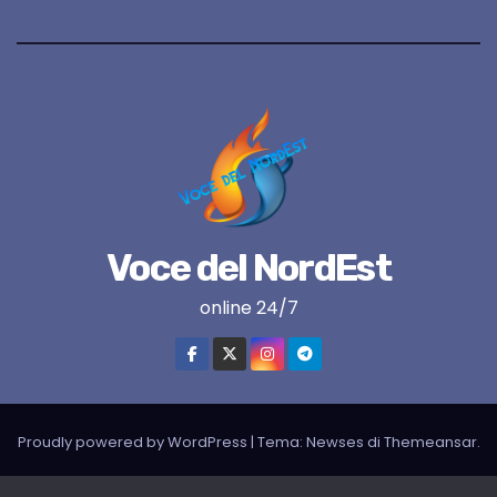
Voce del NordEst
online 24/7
Proudly powered by WordPress
|
Tema:
Newses
di
Themeansar
.
VNE su instagram
VNE su Twitter
VNE su FB
Blogger