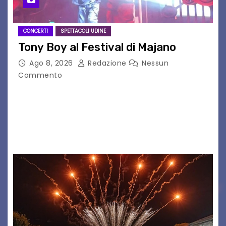
CONCERTI
SPETTACOLI UDINE
Tony Boy al Festival di Majano
Ago 8, 2026
Redazione
Nessun
Commento
Il 7 agosto 2026, il tour estivo di Tony Boy
(ragazzo del 1999 nato a Padova, il cui vero
nome è Antonio Hueber) ha fatto tappa al
Festival di Majano.…