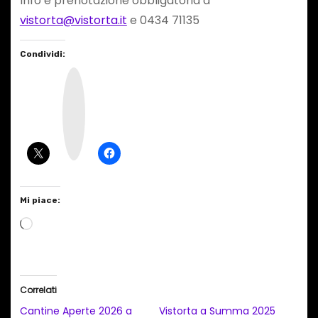
Info e prenotazione obbligatoria a
vistorta@vistorta.it
e 0434 71135
Condividi:
I
n
s
t
a
g
r
a
m
Mi piace:
C
a
r
i
Correlati
c
Cantine Aperte 2026 a
Vistorta a Summa 2025