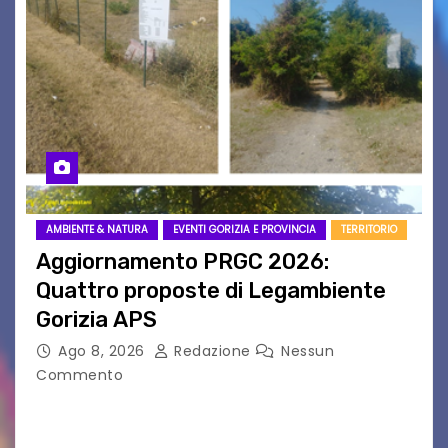
AMBIENTE & NATURA
EVENTI GORIZIA E PROVINCIA
TERRITORIO
Aggiornamento PRGC 2026:
Quattro proposte di Legambiente
Gorizia APS
Ago 8, 2026
Redazione
Nessun
Commento
Il 25 luglio scadeva la possibilità di fare delle
osservazioni al PRGC di Gorizia in fase di