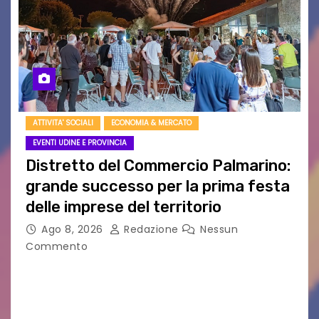
ATTIVITA' SOCIALI
ECONOMIA & MERCATO
EVENTI UDINE E PROVINCIA
Distretto del Commercio Palmarino:
grande successo per la prima festa
delle imprese del territorio
Ago 8, 2026
Redazione
Nessun
Commento
Sommariva: «Una serata che ha restituito il
valore di chi ogni giorno costruisce il Palmarino
con passione, ricerca e lavoro» PALMANOVA, 8