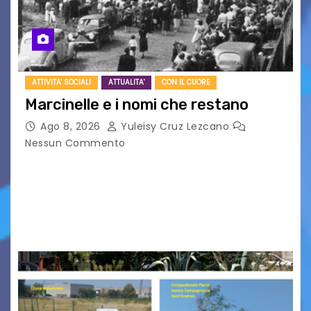
ATTIVITA' SOCIALI
ATTUALITA'
CON IL CUORE
Marcinelle e i nomi che restano
Ago 8, 2026
Yuleisy Cruz Lezcano
Nessun Commento
Tizio, Caio, Sempronio… e poi ancora un nome,
poi un altro, si forma un elenco lungo dal quale i
nomi scappano, scivolano fuori dalla pagina, la
carta che non basta…