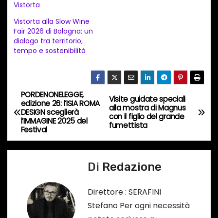
a
Vistorta
m
Vistorta alla Slow Wine
e
Fair 2026 di Bologna: un
dialogo tra territorio,
n
tempo e sostenibilità
t
o
i
PORDENONELEGGE,
N
n
Visite guidate speciali
edizione 26: l’ISIA ROMA
alla mostra di Magnus
c
DESIGN sceglierà
a
con il figlio del grande
l’IMMAGINE 2025 del
o
fumettista
Festival
v
r
s
i
Di
Redazione
o
g
…
Direttore : SERAFINI
a
Stefano Per ogni necessità