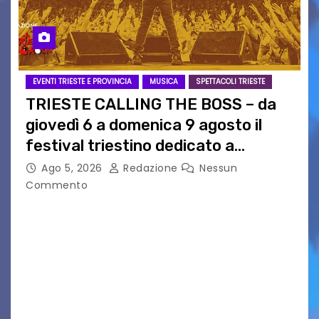
EVENTI TRIESTE E PROVINCIA
MUSICA
SPETTACOLI TRIESTE
TRIESTE CALLING THE BOSS – da
giovedì 6 a domenica 9 agosto il
festival triestino dedicato a
Springsteen
Ago 5, 2026
Redazione
Nessun
Commento
TRIESTE CALLING THE BOSS 2026
Quattordicesima Edizione Dal 6 al 9 agosto 2026
PIAZZA VERDI, SARTORIO, SAN GIUSTO,
AUSONIA… BLOOD BROTHERS, LOVESICK DUO,
BOUND FOR GLORY, RENATO TAMMI, ANTHONY
BASSO,…