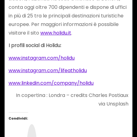
conta oggi oltre 700 dipendenti e dispone di uffici
in più di 25 tra le principali destinazioni turistiche
europee. Per maggiori informazioni è possibile
visitare il sito
www.holidu.it
.
I profili social di Holidu:
www.instagram.com/holidu
www.instagram.com/lifeatholidu
www.linkedin.com/company/holidu
In copertina : Londra – credits Charles Postiaux
via Unsplash
Condividi:
I
n
s