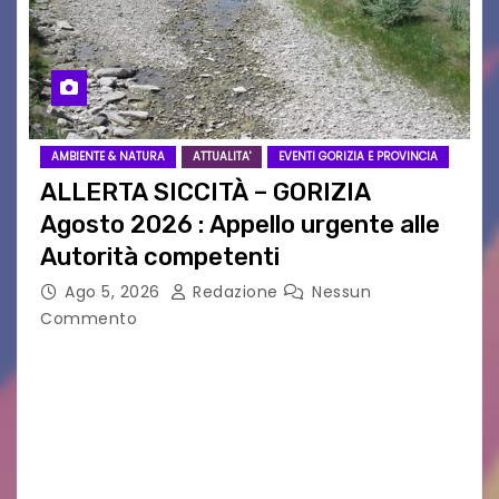
AMBIENTE & NATURA
ATTUALITA'
EVENTI GORIZIA E PROVINCIA
ALLERTA SICCITÀ – GORIZIA
Agosto 2026 : Appello urgente alle
Autorità competenti
Ago 5, 2026
Redazione
Nessun
Commento
Legambiente Gorizia APS e Legambiente
Monfalcone APS “Circolo Ignazio Zanutto”
desiderano attirare l’attenzione della
cittadinanza e delle Autorità competenti sulla
grave siccità che sta colpendo non solo le