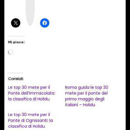
t
a
g
r
a
m
Mi piace:
C
a
r
i
Correlati
c
Le top 30 mete per il
Roma guida le top 30
a
Ponte dell’Immacolata:
mete per il ponte del
la classifica di Holidu
primo maggio degli
m
italiani – Holidu
e
Le top 30 mete per il
n
Ponte di Ognissanti: la
t
classifica di Holidu