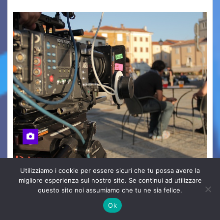
ECONOMIA & MERCATO
EVENTI IN F.V.G.
TERRITORIO
Utilizziamo i cookie per essere sicuri che tu possa avere la
FVG Film Fund: pubblicata la
migliore esperienza sul nostro sito. Se continui ad utilizzare
questo sito noi assumiamo che tu ne sia felice.
seconda graduatoria 2026
Ok
Ago 5, 2026
Redazione
Nessun