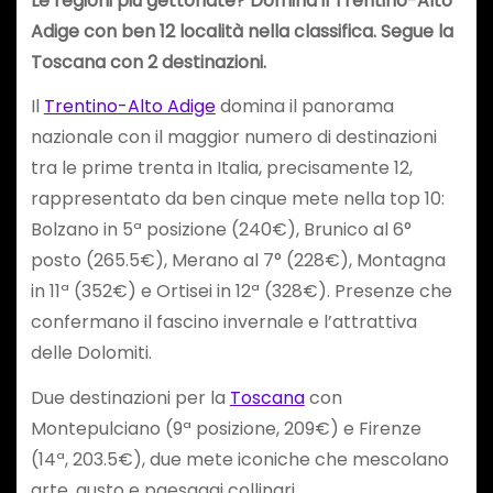
Le regioni più gettonate? Domina il Trentino-Alto
Adige con ben 12 località nella classifica. Segue la
Toscana con 2 destinazioni.
Il
Trentino-Alto Adige
domina il panorama
nazionale con il maggior numero di destinazioni
tra le prime trenta in Italia, precisamente 12,
rappresentato da ben cinque mete nella top 10:
Bolzano in 5ª posizione (240€), Brunico al 6°
posto (265.5€), Merano al 7° (228€), Montagna
in 11ª (352€) e Ortisei in 12ª (328€). Presenze che
confermano il fascino invernale e l’attrattiva
delle Dolomiti.
Due destinazioni per la
Toscana
con
Montepulciano (9ª posizione, 209€) e Firenze
(14ª, 203.5€), due mete iconiche che mescolano
arte, gusto e paesaggi collinari.