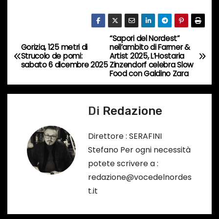
o
i
n
“Sapori del Nordest”
N
c
Gorizia, 125 metri di
nell’ambito di Farmer &
Strucolo de pomi:
Artist 2025, L’Hostaria
o
a
sabato 6 dicembre 2025
Zinzendorf celebra Slow
r
Food con Galdino Zara
v
s
o
i
Di
Redazione
…
g
Direttore : SERAFINI
a
Stefano Per ogni necessità
potete scrivere a :
z
redazione@vocedelnordes
i
t.it
o