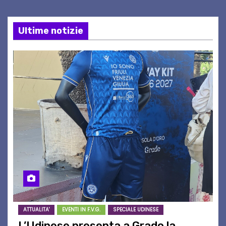
Ultime notizie
ATTUALITA'
EVENTI IN F.V.G.
SPECIALE UDINESE
L’Udinese presenta a Grado la