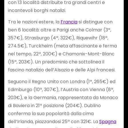
con 13 località distribuite tra grandi centri e
incantevoli borghi natalizi.
Tra le nazioni estere, la
Francia
si distingue con
ben 6 località: oltre a Parigi anche Colmar (3ª,
357€), Strasburgo (4ª, 322€), Riquewihr (18ª,
274.5€), Turckheim (meta affascinante e ferma
nel tempo, 22ª, 200€) e Chamonix-Mont-Blanc
(15ª, 203€). Un predominio che sottolinea il
fascino natalizio dell’Alsazia e delle Alpi francesi.
Seguono il Regno Unito con Londra (1ª, 265€) ed
Edimburgo (10ª, 307€), l’Austria con Vienna (8ª,
203€), e la Germania, rappresentata da Monaco
di Baviera in 21ª posizione (204€). Dublino
conferma la sua popolarità dalla cima
dell’Irlanda, piazzandosi 25ª con 321€. La
Spagna