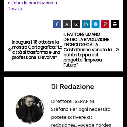
n
ottobre la premiazione a
Treviso
c
o
r
s
IL FATTORE UMANO
N
DIETRO LA RIVOLUZIONE
o
Inaugura il 18 ottobre la
TECNOLOGICA : A
a
mostra Cartografica: “La
…
Castelfranco Veneto la
città si trasforma e una
quinta tappa del
professione si evolve”
v
progetto “Impresa
Futuro”
i
g
Di
Redazione
a
Direttore : SERAFINI
z
Stefano Per ogni necessità
potete scrivere a :
i
redazione@vocedelnordes