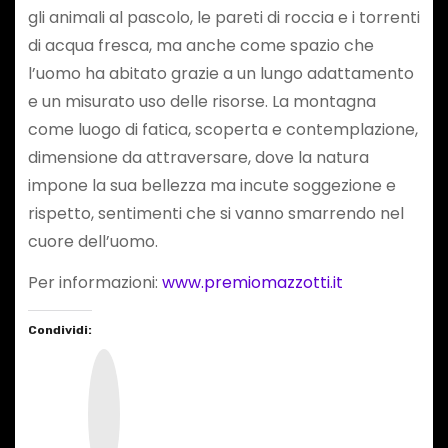
gli animali al pascolo, le pareti di roccia e i torrenti
di acqua fresca, ma anche come spazio che
l’uomo ha abitato grazie a un lungo adattamento
e un misurato uso delle risorse. La montagna
come luogo di fatica, scoperta e contemplazione,
dimensione da attraversare, dove la natura
impone la sua bellezza ma incute soggezione e
rispetto, sentimenti che si vanno smarrendo nel
cuore dell’uomo.
Per informazioni:
www.premiomazzotti.it
Condividi:
I
n
s
t
a
g
r