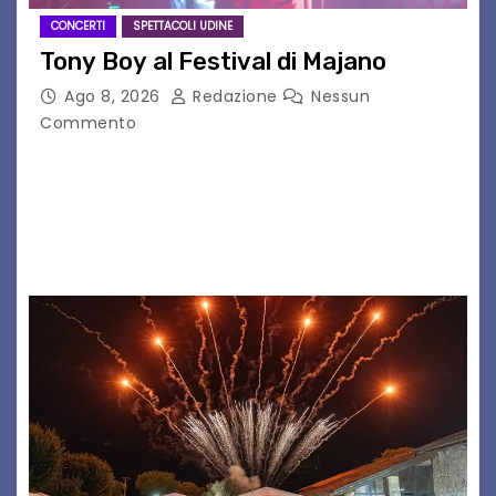
CONCERTI
SPETTACOLI UDINE
Tony Boy al Festival di Majano
Ago 8, 2026
Redazione
Nessun
Commento
Il 7 agosto 2026, il tour estivo di Tony Boy
(ragazzo del 1999 nato a Padova, il cui vero
nome è Antonio Hueber) ha fatto tappa al
Festival di Majano.…