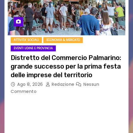
ATTIVITA' SOCIALI
ECONOMIA & MERCATO
EVENTI UDINE E PROVINCIA
Distretto del Commercio Palmarino:
grande successo per la prima festa
delle imprese del territorio
Ago 8, 2026
Redazione
Nessun
Commento
Sommariva: «Una serata che ha restituito il
valore di chi ogni giorno costruisce il Palmarino
con passione, ricerca e lavoro» PALMANOVA, 8
AGOSTO 2026 – È andata oltre ogni
aspettativa…