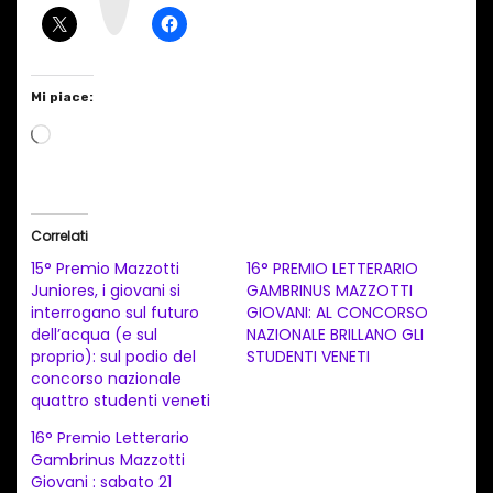
a
m
Mi piace:
C
a
r
i
Correlati
c
15° Premio Mazzotti
16° PREMIO LETTERARIO
a
Juniores, i giovani si
GAMBRINUS MAZZOTTI
interrogano sul futuro
GIOVANI: AL CONCORSO
m
dell’acqua (e sul
NAZIONALE BRILLANO GLI
e
proprio): sul podio del
STUDENTI VENETI
n
concorso nazionale
quattro studenti veneti
t
16° Premio Letterario
o
Gambrinus Mazzotti
i
Giovani : sabato 21