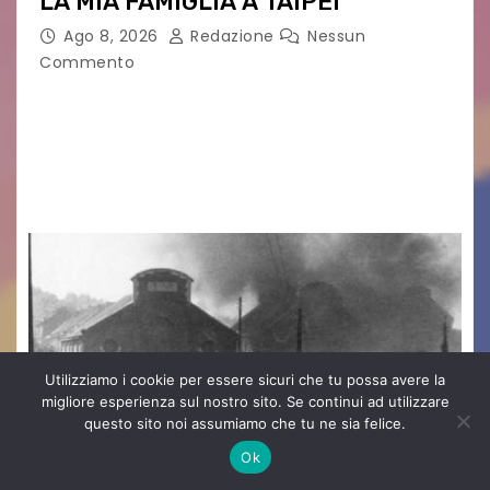
LA MIA FAMIGLIA A TAIPEI
Ago 8, 2026
Redazione
Nessun
Commento
LA MIA FAMIGLIA A TAIPEI Domenica 9 agosto al
cinema all’aperto delgiardino Loris Fortuna un
racconto teneroe delicato che scalda il cuore!
UDINE – Domenica 9 agosto alle 21.15 torna…
Utilizziamo i cookie per essere sicuri che tu possa avere la
migliore esperienza sul nostro sito. Se continui ad utilizzare
questo sito noi assumiamo che tu ne sia felice.
Ok