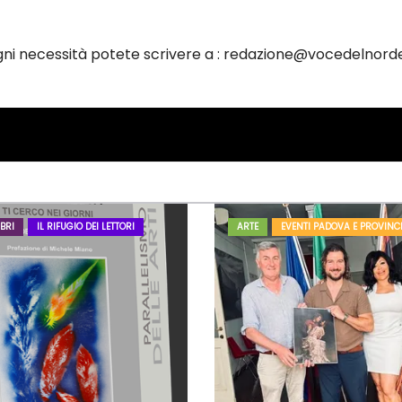
ogni necessità potete scrivere a : redazione@vocedelnorde
BRI
IL RIFUGIO DEI LETTORI
ARTE
EVENTI PADOVA E PROVINC