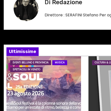
o
Di
Redazione
i
r
s
g
Direttore : SERAFINI Stefano Per 
o
a
…
z
i
Ultimissime
o
EVENTI BELLUNO E PROVINCIA
MUSICA
CULTURA & LI
n
SPETTACOLI IN VENETO
e
a
r
t