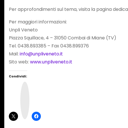
Per approfondimenti sul tema, visita la pagina dedica
Per maggiori informazioni:
Unpli Veneto
Piazza Squillace, 4 – 31050 Combai di Miane (TV)
Tel. 0438.893385 – Fax 0438.899376
Mail:
info@unpliveneto.it
Sito web:
www.unpliveneto.it
Condividi:
I
n
s
t
a
g
r
a
m