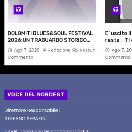
i
c
DOLOMITI BLUES&SOUL FESTIVAL
E’ uscito i
o
2026:UN TRAGUARDO STORICO
resta – Ti 
l
PER LA 25ª EDIZIONE TRA LE CIME
Angela Ra
Ago 7, 2026
Redazione
Nessun
Ago 7, 2
PATRIMONIO UNESCO
primario d
Commento
Commento
i
VOCE DEL NORDEST
Direttore Responsabile :
STEFANO SERAFINI
email : redazione@vocedelnordest.it