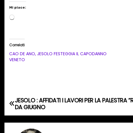
Mi piace:
C
a
r
i
Correlati
c
CAO DE ANO, JESOLO FESTEGGIA IL CAPODANNO
a
VENETO
m
e
n
t
o
JESOLO : AFFIDATI I LAVORI PER LA PALESTRA “
N
DA GIUGNO
i
a
n
c
v