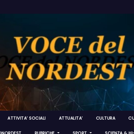
ATTIVITA’ SOCIALI
ATTUALITA’
CULTURA
CU
ONORDEST
RUBRICHE
SPORT
SCIENZA & H