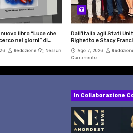
l nuovo libro “Luce che
Dall’Italia agli Stati Unit
cerco nei giorni” di
Righetto e Stacy Franc
gozzino, medico
uniscono arte, musica 
026
Redazione
Nessun
Ago 7, 2026
Redazio
i Capua
tecnologia in un nuovo
Commento
internazionale”
In Collaborazione Co