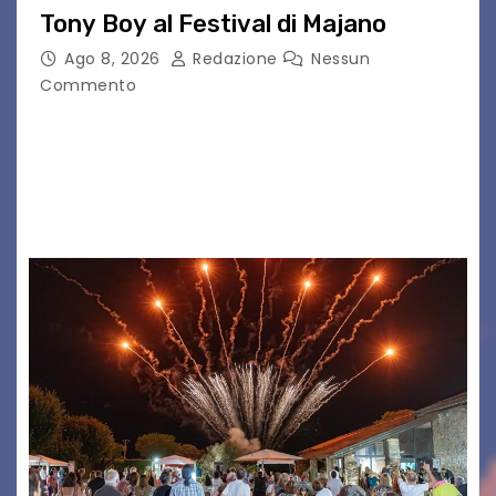
Tony Boy al Festival di Majano
Ago 8, 2026
Redazione
Nessun
Commento
Il 7 agosto 2026, il tour estivo di Tony Boy
(ragazzo del 1999 nato a Padova, il cui vero
nome è Antonio Hueber) ha fatto tappa al
Festival di Majano.…