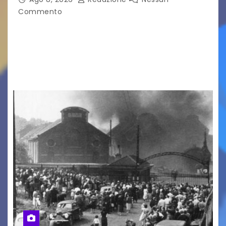
Commento
LA MIA FAMIGLIA A TAIPEI Domenica 9 agosto al
cinema all’aperto delgiardino Loris Fortuna un
racconto teneroe delicato che scalda il cuore!
UDINE – Domenica 9 agosto alle 21.15 torna…