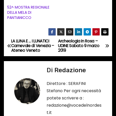
t
52^ MOSTRA REGIONALE
DELLA MELA DI
o
PANTIANICCO
i
n
c
LA LUNA E … I LUNATICI
Archeologia in Rosa –
o
N
Carnevale di Venezia –
UDINE Sabato 9 marzo
r
Ateneo Veneto
2019
a
s
o
v
Di
Redazione
…
i
Direttore : SERAFINI
g
Stefano Per ogni necessità
a
potete scrivere a :
redazione@vocedelnordes
z
t.it