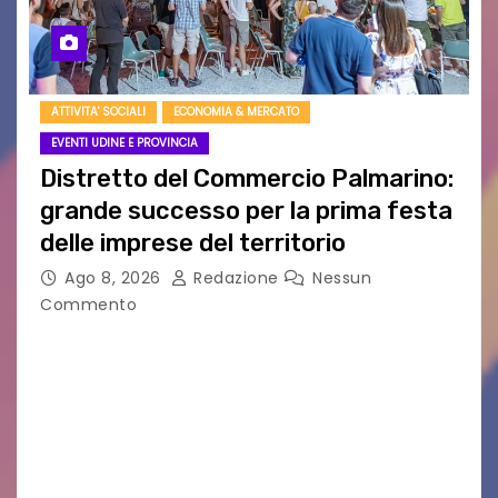
ATTIVITA' SOCIALI
ECONOMIA & MERCATO
EVENTI UDINE E PROVINCIA
Distretto del Commercio Palmarino:
grande successo per la prima festa
delle imprese del territorio
Ago 8, 2026
Redazione
Nessun
Commento
Sommariva: «Una serata che ha restituito il
valore di chi ogni giorno costruisce il Palmarino
con passione, ricerca e lavoro» PALMANOVA, 8
AGOSTO 2026 – È andata oltre ogni
aspettativa…