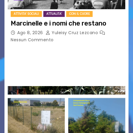
ATTIVITA' SOCIALI
ATTUALITA'
CON IL CUORE
Marcinelle e i nomi che restano
Ago 8, 2026
Yuleisy Cruz Lezcano
Nessun Commento
Tizio, Caio, Sempronio… e poi ancora un nome,
poi un altro, si forma un elenco lungo dal quale i
nomi scappano, scivolano fuori dalla pagina, la
carta che non basta…