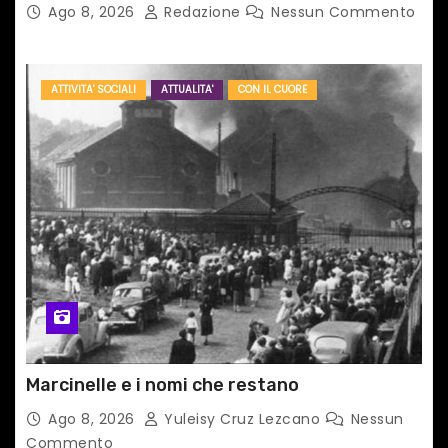
TAIPEI
Ago 8, 2026
Redazione
Nessun Commento
ATTIVITA' SOCIALI
ATTUALITA'
CON IL CUORE
Marcinelle e i nomi che restano
Ago 8, 2026
Yuleisy Cruz Lezcano
Nessun
Commento