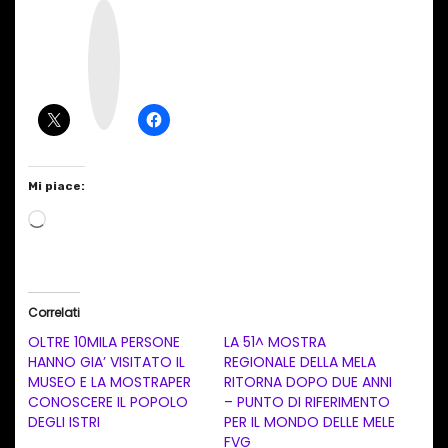
I
n
s
t
a
g
r
a
m
Mi piace:
C
a
r
i
Correlati
c
OLTRE 10MILA PERSONE
LA 51^ MOSTRA
a
HANNO GIA’ VISITATO IL
REGIONALE DELLA MELA
MUSEO E LA MOSTRAPER
RITORNA DOPO DUE ANNI
m
CONOSCERE IL POPOLO
– PUNTO DI RIFERIMENTO
e
DEGLI ISTRI
PER IL MONDO DELLE MELE
n
FVG