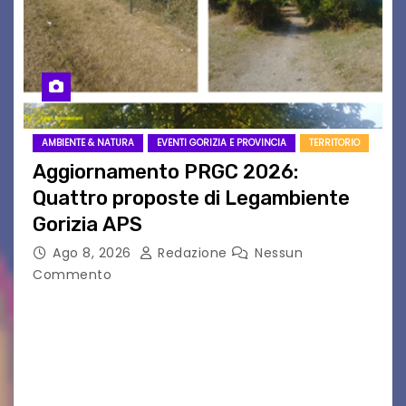
AMBIENTE & NATURA
EVENTI GORIZIA E PROVINCIA
TERRITORIO
Aggiornamento PRGC 2026:
Quattro proposte di Legambiente
Gorizia APS
Ago 8, 2026
Redazione
Nessun
Commento
Il 25 luglio scadeva la possibilità di fare delle
osservazioni al PRGC di Gorizia in fase di
aggiornamento. Le 4 proposte di Legambiente
Gorizia APS In occasione dell’aggiornamento
del Piano…