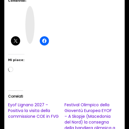
Condividi:
I
n
s
t
a
g
r
a
m
Mi piace:
C
a
r
i
Correlati
c
Eyof Lignano 2027 –
Festival Olimpico della
a
Positiva la visita della
Gioventù Europea EYOF
commissione COE in FVG
– A Skopje (Macedonia
m
del Nord) la consegna
e
della bandiera olimpica a