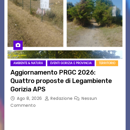
AMBIENTE & NATURA
EVENTI GORIZIA E PROVINCIA
TERRITORIO
Aggiornamento PRGC 2026:
Quattro proposte di Legambiente
Gorizia APS
Ago 8, 2026
Redazione
Nessun
Commento
Il 25 luglio scadeva la possibilità di fare delle
osservazioni al PRGC di Gorizia in fase di
aggiornamento. Le 4 proposte di Legambiente