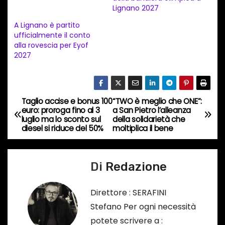
n
Lignano 2027
t
A Lignano è partito
ufficialmente il conto
o
alla rovescia per Eyof
i
2027
n
c
o
Taglio accise e bonus 100
“TWO è meglio che ONE”:
N
r
euro: proroga fino al 3
a San Pietro l’alleanza
luglio ma lo sconto sul
della solidarietà che
s
a
diesel si riduce del 50%
moltiplica il bene
o
v
…
Di
Redazione
i
g
Direttore : SERAFINI
Stefano Per ogni necessità
a
potete scrivere a :