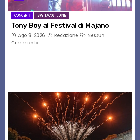
CONCERTI
SPETTACOLI UDINE
Tony Boy al Festival di Majano
Ago 8, 2026
Redazione
Nessun
Commento
Il 7 agosto 2026, il tour estivo di Tony Boy
(ragazzo del 1999 nato a Padova, il cui vero
nome è Antonio Hueber) ha fatto tappa al
Festival di Majano.…