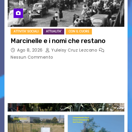
ATTIVITA' SOCIALI
ATTUALITA'
CON IL CUORE
Marcinelle e i nomi che restano
Ago 8, 2026
Yuleisy Cruz Lezcano
Nessun Commento
Tizio, Caio, Sempronio… e poi ancora un nome,
poi un altro, si forma un elenco lungo dal quale i
nomi scappano, scivolano fuori dalla pagina, la
carta che non basta…