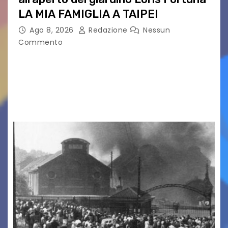
LA MIA FAMIGLIA A TAIPEI
Ago 8, 2026
Redazione
Nessun
Commento
LA MIA FAMIGLIA A TAIPEI Domenica 9 agosto al
cinema all’aperto delgiardino Loris Fortuna un
racconto teneroe delicato che scalda il cuore!
UDINE – Domenica 9 agosto alle 21.15 torna…