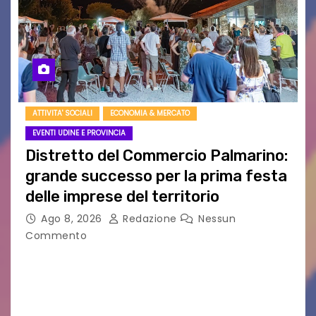
ATTIVITA' SOCIALI
ECONOMIA & MERCATO
EVENTI UDINE E PROVINCIA
Distretto del Commercio Palmarino:
grande successo per la prima festa
delle imprese del territorio
Ago 8, 2026
Redazione
Nessun
Commento
Sommariva: «Una serata che ha restituito il
valore di chi ogni giorno costruisce il Palmarino
con passione, ricerca e lavoro» PALMANOVA, 8
AGOSTO 2026 – È andata oltre ogni