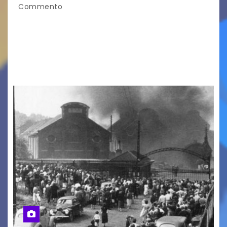
Commento
LA MIA FAMIGLIA A TAIPEI Domenica 9 agosto al
cinema all’aperto delgiardino Loris Fortuna un
racconto teneroe delicato che scalda il cuore!
UDINE – Domenica 9 agosto alle 21.15 torna…