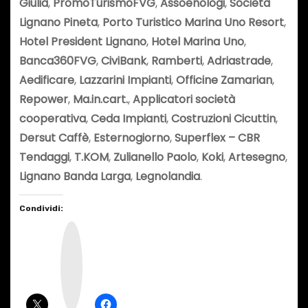
Giulia
,
PromoTurismoFVG
,
Assoenologi
,
Società
Lignano Pineta
,
Porto Turistico Marina Uno Resort
,
Hotel President Lignano
,
Hotel Marina Uno
,
Banca360FVG
,
CiviBank
,
Ramberti
,
Adriastrade
,
Aedificare
,
Lazzarini Impianti
,
Officine Zamarian
,
Repower
,
Ma.in.cart.
,
Applicatori società
cooperativa
,
Ceda Impianti
,
Costruzioni Cicuttin
,
Dersut Caffè
,
Esternogiorno
,
Superflex – CBR
Tendaggi
,
T.KOM
,
Zulianello Paolo
,
Koki
,
Artesegno
,
Lignano Banda Larga
,
Legnolandia
.
Condividi:
I
n
s
t
a
g
r
a
m