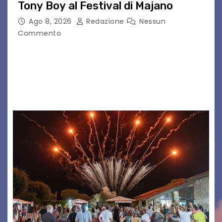
Tony Boy al Festival di Majano
Ago 8, 2026
Redazione
Nessun
Commento
Il 7 agosto 2026, il tour estivo di Tony Boy
(ragazzo del 1999 nato a Padova, il cui vero
nome è Antonio Hueber) ha fatto tappa al
Festival di Majano.…