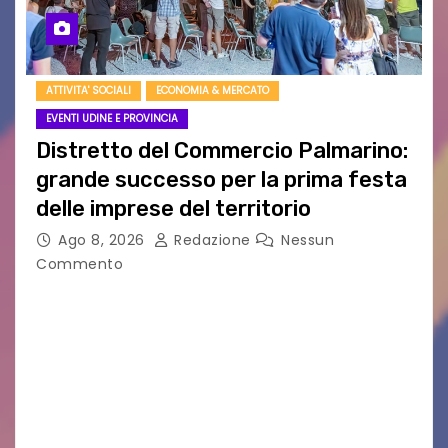
ATTIVITA' SOCIALI
ECONOMIA & MERCATO
EVENTI UDINE E PROVINCIA
Distretto del Commercio Palmarino:
grande successo per la prima festa
delle imprese del territorio
Ago 8, 2026
Redazione
Nessun
Commento
Sommariva: «Una serata che ha restituito il
valore di chi ogni giorno costruisce il Palmarino
con passione, ricerca e lavoro» PALMANOVA, 8
AGOSTO 2026 – È andata oltre ogni
aspettativa…