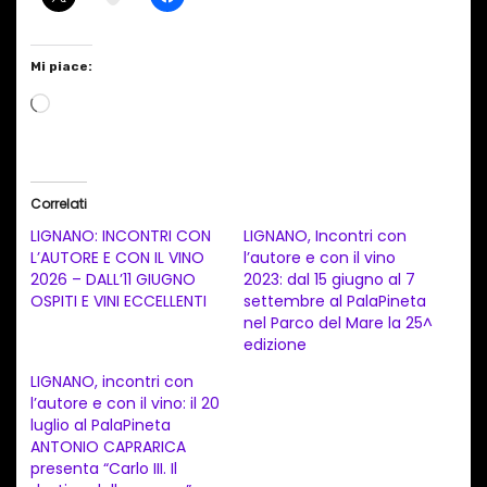
Mi piace:
C
a
r
i
Correlati
c
LIGNANO: INCONTRI CON
LIGNANO, Incontri con
a
L’AUTORE E CON IL VINO
l’autore e con il vino
2026 – DALL’11 GIUGNO
2023: dal 15 giugno al 7
m
OSPITI E VINI ECCELLENTI
settembre al PalaPineta
e
nel Parco del Mare la 25^
n
edizione
t
LIGNANO, incontri con
l’autore e con il vino: il 20
o
luglio al PalaPineta
i
ANTONIO CAPRARICA
n
presenta “Carlo III. Il