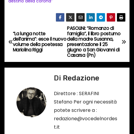
destino della corona”
c
o
r
s
PASOLINI: “Romanzo di
N
“La lunga notte
famiglia”, il libro postumo
o
dell’anima”: esce il nuovo
della madre Susanna,
a
…
volume della poetessa
presentazione il 25
Mariolina Riggi
giugno a San Giovanni di
v
Casarsa (Pn)
i
Di
Redazione
g
a
Direttore : SERAFINI
Stefano Per ogni necessità
z
potete scrivere a :
i
redazione@vocedelnordes
t.it
o