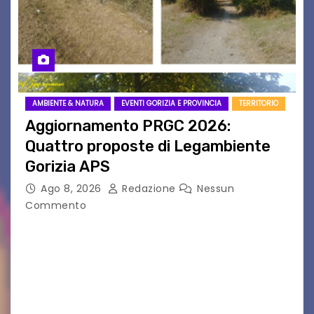
AMBIENTE & NATURA
EVENTI GORIZIA E PROVINCIA
TERRITORIO
Aggiornamento PRGC 2026:
Quattro proposte di Legambiente
Gorizia APS
Ago 8, 2026
Redazione
Nessun
Commento
Il 25 luglio scadeva la possibilità di fare delle
osservazioni al PRGC di Gorizia in fase di
aggiornamento. Le 4 proposte di Legambiente
Gorizia APS In occasione dell’aggiornamento
del Piano…