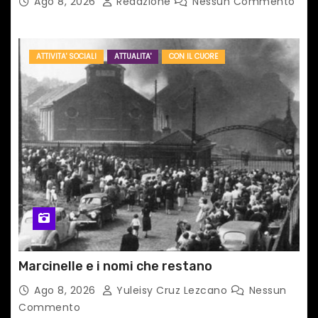
Ago 8, 2026
Redazione
Nessun Commento
ATTIVITA' SOCIALI
ATTUALITA'
CON IL CUORE
Marcinelle e i nomi che restano
Ago 8, 2026
Yuleisy Cruz Lezcano
Nessun
Commento