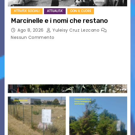
ATTIVITA' SOCIALI
ATTUALITA'
CON IL CUORE
Marcinelle e i nomi che restano
Ago 8, 2026
Yuleisy Cruz Lezcano
Nessun Commento
Tizio, Caio, Sempronio… e poi ancora un nome,
poi un altro, si forma un elenco lungo dal quale i
nomi scappano, scivolano fuori dalla pagina, la
carta che non basta…