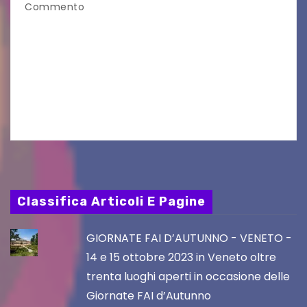
Commento
Aperta la terza e ultima call dell’anno per le
produzioni audiovisive Online gli esiti della
seconda finestra del Film Fund promosso dalla
Friuli Venezia Giulia Film Commission –
PromoTurismoFVG. Le…
Classifica Articoli E Pagine
GIORNATE FAI D’AUTUNNO - VENETO -
14 e 15 ottobre 2023 in Veneto oltre
trenta luoghi aperti in occasione delle
Giornate FAI d’Autunno