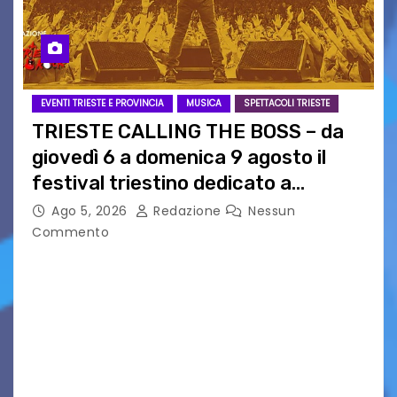
EVENTI TRIESTE E PROVINCIA
MUSICA
SPETTACOLI TRIESTE
TRIESTE CALLING THE BOSS – da
giovedì 6 a domenica 9 agosto il
festival triestino dedicato a
Springsteen
Ago 5, 2026
Redazione
Nessun
Commento
TRIESTE CALLING THE BOSS 2026
Quattordicesima Edizione Dal 6 al 9 agosto 2026
PIAZZA VERDI, SARTORIO, SAN GIUSTO,
AUSONIA… BLOOD BROTHERS, LOVESICK DUO,
BOUND FOR GLORY, RENATO TAMMI, ANTHONY
BASSO,…