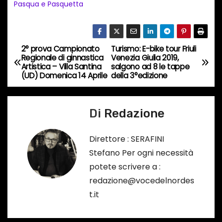
t
Pasqua e Pasquetta
o
i
n
2° prova Campionato
Turismo: E-bike tour Friuli
N
c
Regionale di ginnastica
Venezia Giulia 2019,
Artistica – Villa Santina
salgono ad 8 le tappe
o
a
(UD) Domenica 14 Aprile
della 3°edizione
r
v
s
o
Di
Redazione
i
…
g
Direttore : SERAFINI
Stefano Per ogni necessità
a
potete scrivere a :
z
redazione@vocedelnordes
t.it
i
o