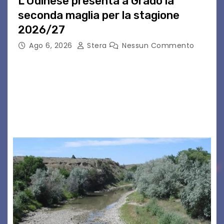
L’Udinese presenta a Grado la
seconda maglia per la stagione
2026/27
Ago 6, 2026
Stera
Nessun Commento
GRADO – È stata la splendida cornice di Grado
a ospitare la presentazione della nuova
seconda maglia dell’Udinese per la stagione
2026/27. Un evento che ha richiamato
istituzioni, addetti ai…