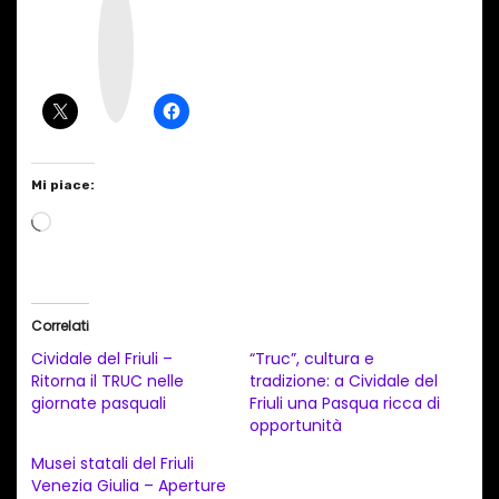
n
s
t
a
g
r
a
m
Mi piace:
C
a
r
i
Correlati
c
Cividale del Friuli –
“Truc”, cultura e
a
Ritorna il TRUC nelle
tradizione: a Cividale del
giornate pasquali
Friuli una Pasqua ricca di
m
opportunità
e
Musei statali del Friuli
n
Venezia Giulia – Aperture