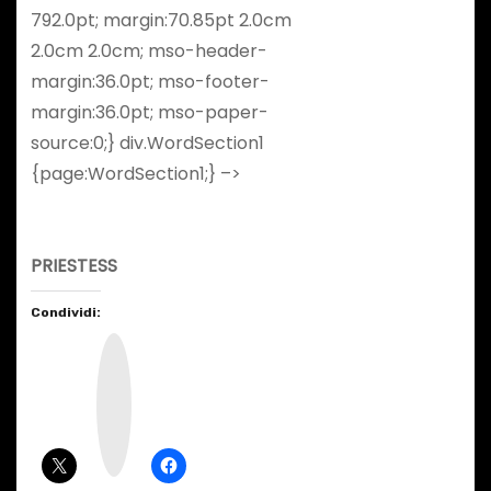
792.0pt; margin:70.85pt 2.0cm
2.0cm 2.0cm; mso-header-
margin:36.0pt; mso-footer-
margin:36.0pt; mso-paper-
source:0;} div.WordSection1
{page:WordSection1;} –>
PRIESTESS
Condividi:
I
n
s
t
a
g
r
a
m