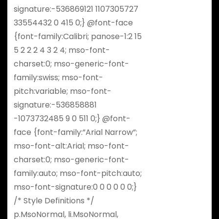
signature:-536869121 1107305727
33554432 0 415 0;} @font-face
{font-family:Calibri; panose-1:2 15
5 2 2 2 4 3 2 4; mso-font-
charset:0; mso-generic-font-
family:swiss; mso-font-
pitch:variable; mso-font-
signature:-536858881
-1073732485 9 0 511 0;} @font-
face {font-family:”Arial Narrow”;
mso-font-alt:Arial; mso-font-
charset:0; mso-generic-font-
family:auto; mso-font-pitch:auto;
mso-font-signature:0 0 0 0 0 0;}
/* Style Definitions */
p.MsoNormal, li.MsoNormal,