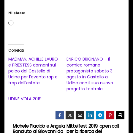
Mi piace:
C
a
r
i
Correlati
c
MADMAN, ACHILLE LAURO
ENRICO BRIGNANO – Il
a
e PRIESTESS domani sul
comico romano
palco del Castello di
protagonista sabato 3
m
Udine per l’evento rap e
agosto in Castello a
e
trap dell’estate
Udine con il suo nuovo
n
progetto teatrale
t
UDINE VOLA 2019
o
i
n
Michele Placido e Angela
Mittelfest 2019: open call
N
c
Bonaiuto al Giovanni da
per la ricerca dei