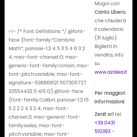
Mogol con
Canto Libero
,
che chiuderà
il calendario
<!– /* Font Definitions */ @font-
(31 luglio).
face {font-family:”Cambria
Biglietti in
Math”; panose-1:2 4 5 3 5 4 6 3 2
vendita, info
4; mso-font-charset:0; mso-
su
generic-font-family:roman; mso-
www.azalea.it
font-pitch:variable; mso-font-
.
signature:-536869121 1107305727
33554432 0 415 0;} @font-face
Per maggiori
{font-family:Calibri; panose-1:2 15
informazioni:
5 2 2 2 4 3 2 4; mso-font-
Zenit srl
tel.
charset:0; mso-generic-font-
+39 0431
family:swiss; mso-font-
510393
–
pitch:variable; mso-font-