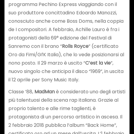
programma Pechino Express viaggiando con il
suo produttore concittadino Edoardo Manozzi,
conosciuto anche come Boss Doms, nella coppia
de I compositori. A febbraio, Achille Lauro è fra i
protagonisti della 69° edizione del Festival di
Sanremo con il brano “
Rolls Royce
” (certificato
Oro da Fimi/GfK Italia), che lo vede posizionarsi al
nono posto. Il 29 marzo è uscito “
C’est la vie
”,
nuovo singolo che anticipa il disco “1969”, in uscita
il 12 aprile per Sony Music Italy.
Classe ’88,
MadMan
è considerato uno degli artisti
più talentuosi della scena rap italiana. Grazie al
proprio talento e alle rime taglienti, è
protagonista di un percorso artistico in ascesa. Il
2 febbraio 2018 pubblica l’album “Back Home”,
certificato oro ad un mese dall’uscita. L’1 febbraio