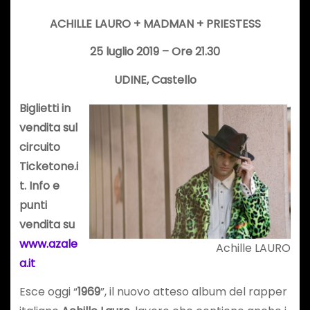
ACHILLE LAURO + MADMAN + PRIESTESS
25 luglio 2019 –
Ore 21.30
UDINE, Castello
Biglietti in
vendita sul
circuito
Ticketone.i
t. Info e
punti
vendita su
www.azale
Achille LAURO
a.it
Esce oggi “
1969
”, il nuovo atteso album del rapper