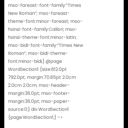
mso-fareast-font-family:”Times
New Roman”; mso-fareast-
theme-font:minor-fareast; mso-
hansi-font-family:Calibri; mso-
hansi-theme-font:minor-latin;
mso-bidi-font-family:”Times New
Roman”; mso-bidi-theme-
font:minor-bidi;} @page
WordSection1 {size:612.0pt
792.0pt; margin:70.85pt 2.0cm
2.0cm 2.0cm; mso-header-
margin:36.0pt; mso-footer-
margin:36.0pt; mso-paper-
source:0;} div.WordSection1
{page:WordSection1;} –>