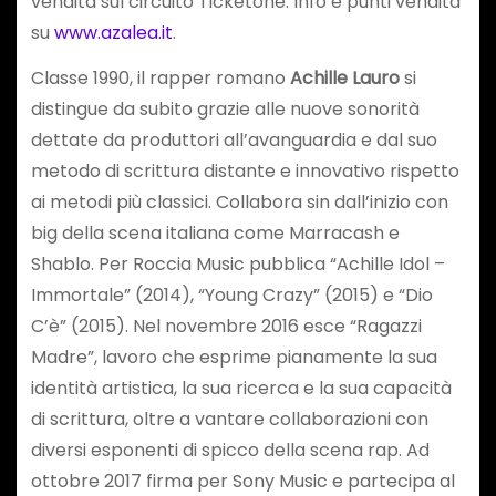
vendita sul circuito Ticketone. Info e punti vendita
su
www.azalea.it
.
Classe 1990, il rapper romano
Achille Lauro
si
distingue da subito grazie alle nuove sonorità
dettate da produttori all’avanguardia e dal suo
metodo di scrittura distante e innovativo rispetto
ai metodi più classici. Collabora sin dall’inizio con
big della scena italiana come Marracash e
Shablo. Per Roccia Music pubblica “Achille Idol –
Immortale” (2014), “Young Crazy” (2015) e “Dio
C’è” (2015). Nel novembre 2016 esce “Ragazzi
Madre”, lavoro che esprime pianamente la sua
identità artistica, la sua ricerca e la sua capacità
di scrittura, oltre a vantare collaborazioni con
diversi esponenti di spicco della scena rap. Ad
ottobre 2017 firma per Sony Music e partecipa al