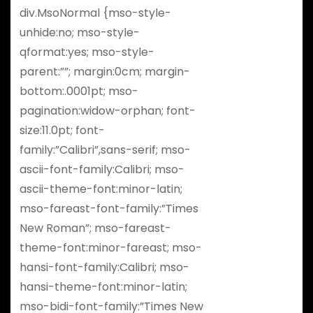
div.MsoNormal {mso-style-
unhide:no; mso-style-
qformat:yes; mso-style-
parent:””; margin:0cm; margin-
bottom:.0001pt; mso-
pagination:widow-orphan; font-
size:11.0pt; font-
family:”Calibri”,sans-serif; mso-
ascii-font-family:Calibri; mso-
ascii-theme-font:minor-latin;
mso-fareast-font-family:”Times
New Roman”; mso-fareast-
theme-font:minor-fareast; mso-
hansi-font-family:Calibri; mso-
hansi-theme-font:minor-latin;
mso-bidi-font-family:”Times New