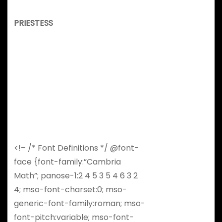
PRIESTESS
<!– /* Font Definitions */ @font-
face {font-family:”Cambria
Math”; panose-1:2 4 5 3 5 4 6 3 2
4; mso-font-charset:0; mso-
generic-font-family:roman; mso-
font-pitch:variable; mso-font-