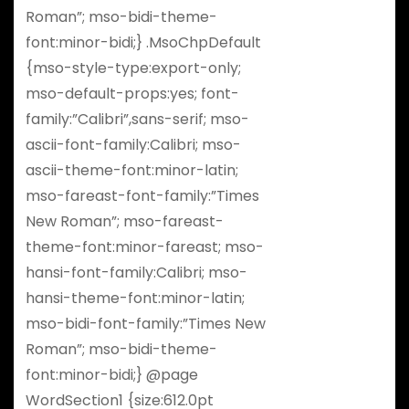
Roman”; mso-bidi-theme-
font:minor-bidi;} .MsoChpDefault
{mso-style-type:export-only;
mso-default-props:yes; font-
family:”Calibri”,sans-serif; mso-
ascii-font-family:Calibri; mso-
ascii-theme-font:minor-latin;
mso-fareast-font-family:”Times
New Roman”; mso-fareast-
theme-font:minor-fareast; mso-
hansi-font-family:Calibri; mso-
hansi-theme-font:minor-latin;
mso-bidi-font-family:”Times New
Roman”; mso-bidi-theme-
font:minor-bidi;} @page
WordSection1 {size:612.0pt