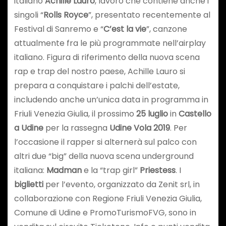
italiano
Achille Lauro
, lavoro che contiene anche i
singoli “
Rolls Royce
”, presentato recentemente al
Festival di Sanremo e “
C’est la vie
”, canzone
attualmente fra le più programmate nell’airplay
italiano. Figura di riferimento della nuova scena
rap e trap del nostro paese, Achille Lauro si
prepara a conquistare i palchi dell’estate,
includendo anche un’unica data in programma in
Friuli Venezia Giulia, il prossimo
25 luglio
in
Castello
a Udine
per la rassegna
Udine Vola 2019
. Per
l’occasione il rapper si alternerà sul palco con
altri due “big” della nuova scena underground
italiana:
Madman
e la “trap girl”
Priestess
. I
biglietti
per l’evento, organizzato da Zenit srl, in
collaborazione con Regione Friuli Venezia Giulia,
Comune di Udine e PromoTurismoFVG, sono in