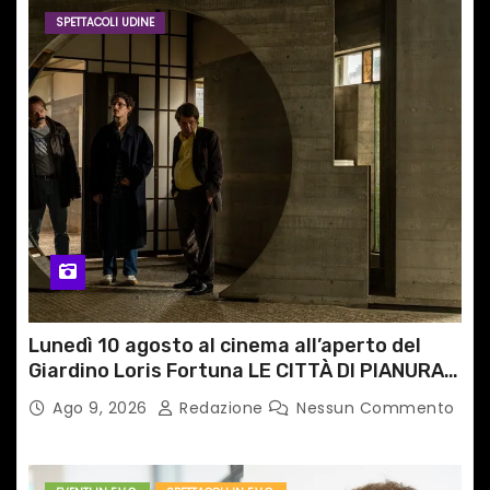
a
SPETTACOLI UDINE
r
t
i
c
o
l
i
Lunedì 10 agosto al cinema all’aperto del
Giardino Loris Fortuna LE CITTÀ DI PIANURA,
il caso cinematografico dell’anno!
Ago 9, 2026
Redazione
Nessun Commento