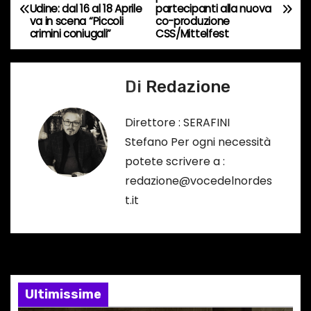
Udine: dal 16 al 18 Aprile
partecipanti alla nuova
o
a
va in scena “Piccoli
co-produzione
r
crimini coniugali”
CSS/Mittelfest
v
s
o
i
Di
Redazione
…
g
Direttore : SERAFINI
a
Stefano Per ogni necessità
potete scrivere a :
z
redazione@vocedelnordes
i
t.it
o
n
e
Ultimissime