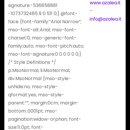
www.azalea.it
signature:-536858881
–
-1073732485 9 0 511 0;} @font-
info@azalea.it
face {font-family:”Arial Narrow”;
mso-font-alt:Arial; mso-font-
charset:0; mso-generic-font-
family:auto; mso-font-pitch:auto;
mso-font-signature:0 0 0 0 0 0;}
/* Style Definitions */
p.MsoNormal, li.MsoNormal,
div.MsoNormal {mso-style-
unhide:no; mso-style-
qformat:yes; mso-style-
parent:””; margin:0cm; margin-
bottom:.0001pt; mso-
pagination:widow-orphan; font-
size:11.0pt; font-