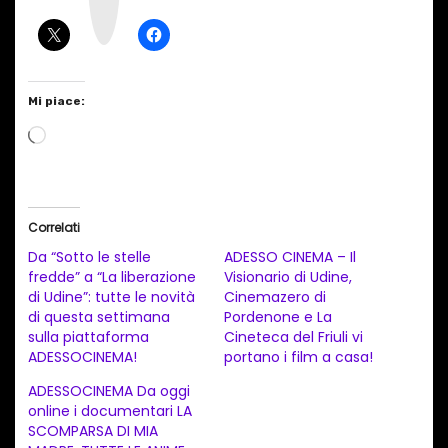
r
a
m
Mi piace:
C
a
r
i
Correlati
c
Da “Sotto le stelle
ADESSO CINEMA – Il
a
fredde” a “La liberazione
Visionario di Udine,
di Udine”: tutte le novità
Cinemazero di
m
di questa settimana
Pordenone e La
e
sulla piattaforma
Cineteca del Friuli vi
n
ADESSOCINEMA!
portano i film a casa!
t
ADESSOCINEMA Da oggi
online i documentari LA
o
SCOMPARSA DI MIA
i