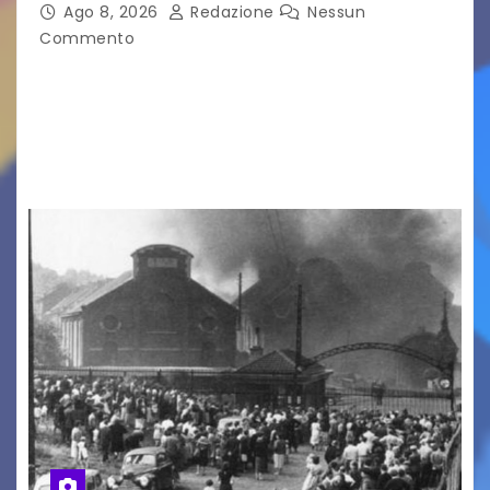
Ago 8, 2026
Redazione
Nessun
Commento
LA MIA FAMIGLIA A TAIPEI Domenica 9 agosto al
cinema all’aperto delgiardino Loris Fortuna un
racconto teneroe delicato che scalda il cuore!
UDINE – Domenica 9 agosto alle 21.15 torna…