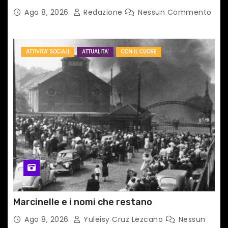
TAIPEI
Ago 8, 2026
Redazione
Nessun Commento
ATTIVITA' SOCIALI
ATTUALITA'
CON IL CUORE
Marcinelle e i nomi che restano
Ago 8, 2026
Yuleisy Cruz Lezcano
Nessun