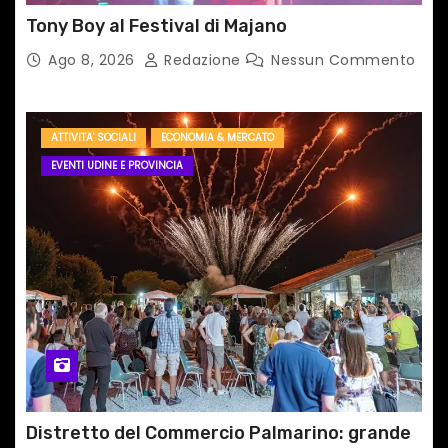
i
Tony Boy al Festival di Majano
Ago 8, 2026
Redazione
Nessun Commento
ATTIVITA' SOCIALI
ECONOMIA & MERCATO
EVENTI UDINE E PROVINCIA
Distretto del Commercio Palmarino: grande