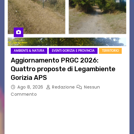
AMBIENTE & NATURA
EVENTI GORIZIA E PROVINCIA
TERRITORIO
Aggiornamento PRGC 2026:
Quattro proposte di Legambiente
Gorizia APS
Ago 8, 2026
Redazione
Nessun
Commento
Il 25 luglio scadeva la possibilità di fare delle
osservazioni al PRGC di Gorizia in fase di
aggiornamento. Le 4 proposte di Legambiente
Gorizia APS In occasione dell’aggiornamento