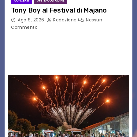
CONCERTI
SPETTACOLI UDINE
Tony Boy al Festival di Majano
Ago 8, 2026
Redazione
Nessun
Commento
Il 7 agosto 2026, il tour estivo di Tony Boy
(ragazzo del 1999 nato a Padova, il cui vero
nome è Antonio Hueber) ha fatto tappa al
Festival di Majano.…