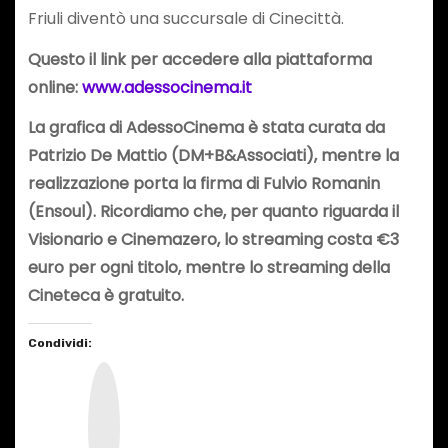
Friuli diventò una succursale di Cinecittà.
Questo il link per accedere alla piattaforma
online:
www.adessocinema.it
La grafica di AdessoCinema è stata curata da
Patrizio De Mattio (DM+B&Associati), mentre la
realizzazione porta la firma di Fulvio Romanin
(Ensoul). Ricordiamo che, per quanto riguarda il
Visionario e Cinemazero, lo streaming costa €3
euro per ogni titolo, mentre lo streaming della
Cineteca è gratuito.
Condividi:
I
n
s
t
a
g