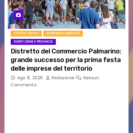
ATTIVITA' SOCIALI
ECONOMIA & MERCATO
EVENTI UDINE E PROVINCIA
Distretto del Commercio Palmarino:
grande successo per la prima festa
delle imprese del territorio
Ago 8, 2026
Redazione
Nessun
Commento
Sommariva: «Una serata che ha restituito il
valore di chi ogni giorno costruisce il Palmarino
con passione, ricerca e lavoro» PALMANOVA, 8
AGOSTO 2026 – È andata oltre ogni
aspettativa…