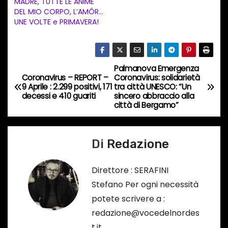
MADRE, TUTTE LE ANIME
n
DEL MIO CORPO, L’AMÔR…
UNE VOLTE e PRIMAVERA!
c
o
r
s
Palmanova Emergenza
N
Coronavirus – REPORT –
Coronavirus: solidarietà
o
9 Aprile : 2.299 positivi, 171
tra città UNESCO: “Un
a
…
decessi e 410 guariti
sincero abbraccio alla
città di Bergamo”
v
i
Di
Redazione
g
Direttore : SERAFINI
a
Stefano Per ogni necessità
potete scrivere a :
z
redazione@vocedelnordes
i
t.it