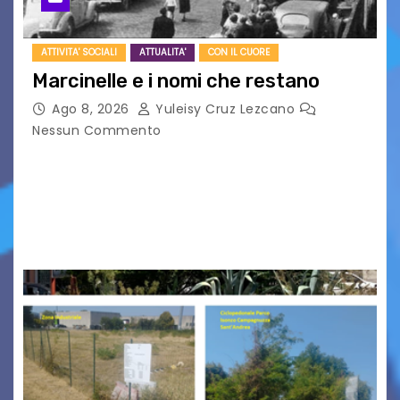
ATTIVITA' SOCIALI
ATTUALITA'
CON IL CUORE
Marcinelle e i nomi che restano
Ago 8, 2026
Yuleisy Cruz Lezcano
Nessun Commento
Tizio, Caio, Sempronio… e poi ancora un nome,
poi un altro, si forma un elenco lungo dal quale i
nomi scappano, scivolano fuori dalla pagina, la
carta che non basta…