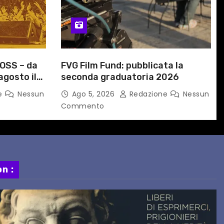
OSS – da
FVG Film Fund: pubblicata la
agosto il
seconda graduatoria 2026
ato a
e
Nessun
Ago 5, 2026
Redazione
Nessun
Commento
n :