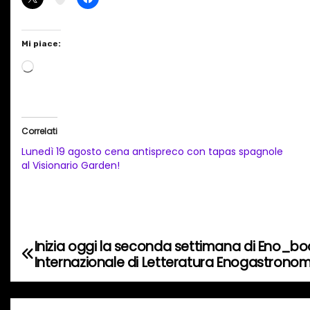
Mi piace:
C
a
r
i
Correlati
c
Lunedì 19 agosto cena antispreco con tapas spagnole
a
al Visionario Garden!
m
e
n
t
Inizia oggi la seconda settimana di Eno_boo
N
o
Internazionale di Letteratura Enogastrono
a
i
n