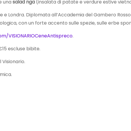
e una
salad nga
(insalata di patate e verdure estive viet
ine e Londra. Diplomata all’Accademia del Gambero Rosso h
biologica, con un forte accento sulle spezie, sulle erbe sp
.com/VISIONARIOCeneAntispreco
.
€15 escluse bibite.
 Visionario.
mica.