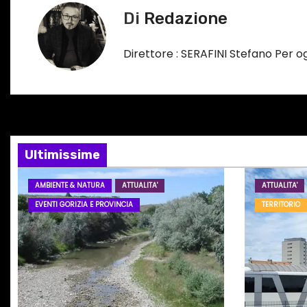
v
c
Di
Redazione
i
o
r
g
Direttore : SERAFINI Stefano Per 
s
a
o
…
z
i
Ultimissime
o
AMBIENTE & NATURA
ATTUALITA'
ATTUALITA'
n
EVENTI GORIZIA E PROVINCIA
TERRITORIO
e
a
r