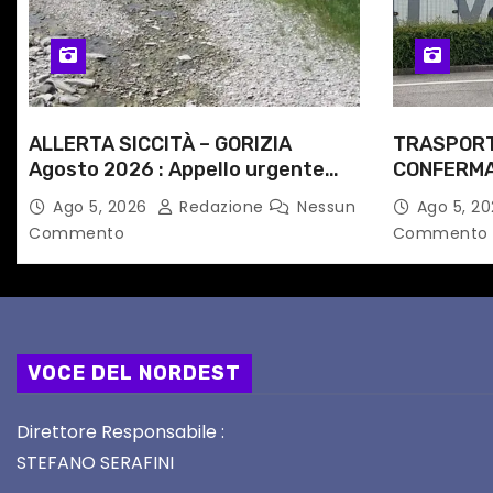
t
i
c
ALLERTA SICCITÀ – GORIZIA
TRASPORT
o
Agosto 2026 : Appello urgente
CONFERMAT
l
alle Autorità competenti
NOTTI DI 
Ago 5, 2026
Redazione
Nessun
Ago 5, 2
PERCORSI,
Commento
Commento
i
VOCE DEL NORDEST
Direttore Responsabile :
STEFANO SERAFINI