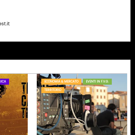
st.it
ICA
ECONOMIA & MERCATO
EVENTI IN F.V.G.
TERRITORIO