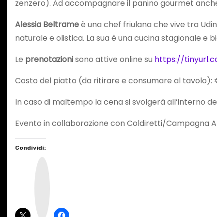
zenzero). Ad accompagnare il panino gourmet anch
Alessia Beltrame
è una chef friulana che vive tra Ud
naturale e olistica. La sua è una cucina stagionale e 
Le
prenotazioni
sono attive online su
https://tinyurl
Costo del piatto (da ritirare e consumare al tavolo): 
In caso di maltempo la cena si svolgerà all’interno del
Evento in collaborazione con Coldiretti/Campagna A
Condividi:
I
n
s
t
a
g
r
a
m