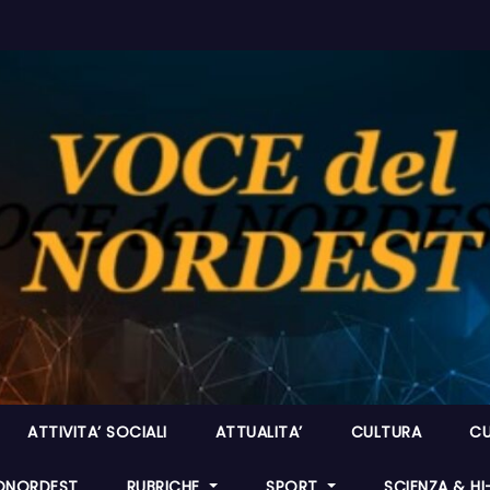
ATTIVITA’ SOCIALI
ATTUALITA’
CULTURA
CU
ONORDEST
RUBRICHE
SPORT
SCIENZA & H