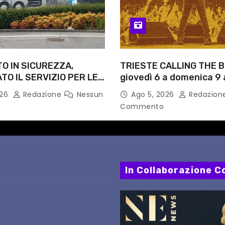
O IN SICUREZZA,
TRIESTE CALLING THE B
O IL SERVIZIO PER LE
giovedì 6 a domenica 9 
AGOSTO: DEFINITI
festival triestino dedic
026
Redazione
Nessun
Ago 5, 2026
Redazion
 FERMATE E ORARIO
Springsteen
Commento
In Collaborazione Co