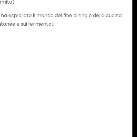
namita).
a esplorato il mondo del fine dining e della cucina
ontanee e sui fermentati.