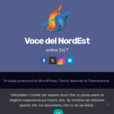
Voce del NordEst
online 24/7
Proudly powered by WordPress
|
Tema:
Newses
di
Themeansar
.
VNE su instagram
VNE su Twitter
VNE su FB
Blogger
Utilizziamo i cookie per essere sicuri che tu possa avere la
migliore esperienza sul nostro sito. Se continui ad utilizzare
LIVE RADIO
RADIONORDEST
Il mio account
questo sito noi assumiamo che tu ne sia felice.
SPORT FURLAN PAR FURLAN – In collaborazione con A.S.F.
Ok