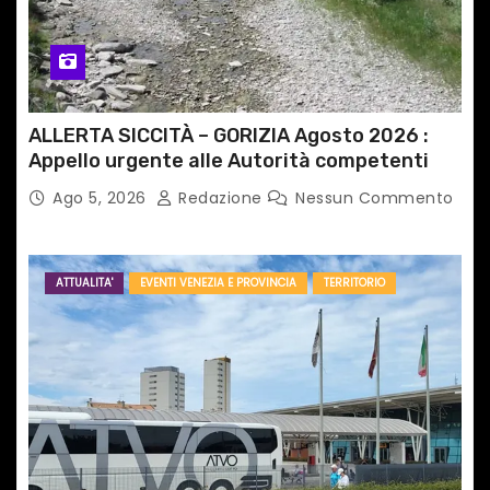
o
l
i
ALLERTA SICCITÀ – GORIZIA Agosto 2026 :
Appello urgente alle Autorità competenti
Ago 5, 2026
Redazione
Nessun Commento
ATTUALITA'
EVENTI VENEZIA E PROVINCIA
TERRITORIO