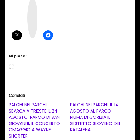
I
n
s
t
a
g
r
a
m
Mi piace:
C
a
r
i
Correlati
c
PALCHI NEI PARCHI:
PALCHI NEI PARCHI: IL 14
a
SBARCA A TRIESTE IL 24
AGOSTO AL PARCO
AGOSTO, PARCO DI SAN
PIUMA DI GORIZIA IL
m
GIOVANNI, IL CONCERTO
SESTETTO SLOVENO DEI
e
OMAGGIO A WAYNE
KATALENA
n
SHORTER