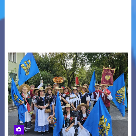
Aperta la terza e ultima call dell’anno per le
produzioni audiovisive Online gli esiti della
seconda finestra del Film Fund promosso dalla
Friuli Venezia Giulia Film Commission –
PromoTurismoFVG. Le…