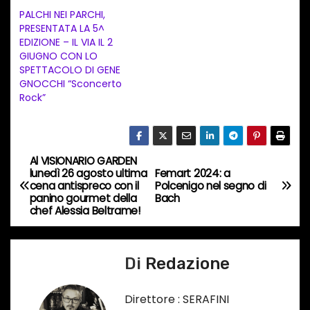
t
PALCHI NEI PARCHI,
PRESENTATA LA 5^
o
EDIZIONE – IL VIA IL 2
i
GIUGNO CON LO
n
SPETTACOLO DI GENE
GNOCCHI “Sconcerto
c
Rock”
o
r
s
Al VISIONARIO GARDEN
N
o
lunedì 26 agosto ultima
Femart 2024: a
…
cena antispreco con il
Polcenigo nel segno di
a
panino gourmet della
Bach
chef Alessia Beltrame!
v
i
Di
Redazione
g
Direttore : SERAFINI