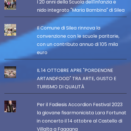
I 20 anni della Scuola dell'infanzia e
nido integrato "Maria Bambina" di Silea
Il Comune di Silea rinnova la
convenzione con le scuole paritarie,
con un contributo annuo di 105 mila
euro
IL 14 OTTOBRE APRE "PORDENONE
ARTANDFOOD" TRA ARTE, GUSTO E
TURISMO DI QUALITÀ
Per il Fadiesis Accordion Festival 2023
la giovane fisarmonicista Lara Fortunat
in concerto il 14 ottobre al Castello di
Villalta a Fagagna