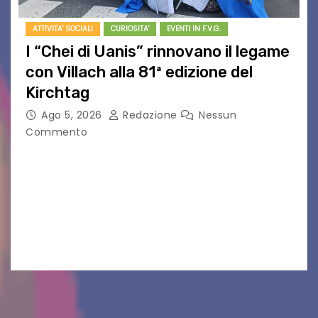
ATTIVITA' SOCIALI
CURIOSITA'
EVENTI IN F.V.G.
I “Chei di Uanis” rinnovano il legame
con Villach alla 81ª edizione del
Kirchtag
Ago 5, 2026
Redazione
Nessun
Commento
VILLACO/JANNIS – Anche quest’anno il gruppo
folkloristico “Chei di Uanis” ha rinnovato la sua
tradizione prendendo parte al Villacher
Kirchtag, la festa popolare e dei costumi
tradizionali più grande d’Austria.…