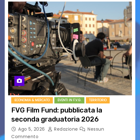
ECONOMIA & MERCATO
EVENTI IN F.V.G.
TERRITORIO
FVG Film Fund: pubblicata la
seconda graduatoria 2026
Ago 5, 2026
Redazione
Nessun
Commento