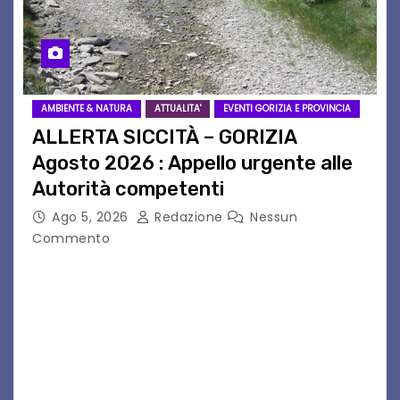
AMBIENTE & NATURA
ATTUALITA'
EVENTI GORIZIA E PROVINCIA
ALLERTA SICCITÀ – GORIZIA
Agosto 2026 : Appello urgente alle
Autorità competenti
Ago 5, 2026
Redazione
Nessun
Commento
Legambiente Gorizia APS e Legambiente
Monfalcone APS “Circolo Ignazio Zanutto”
desiderano attirare l’attenzione della
cittadinanza e delle Autorità competenti sulla
grave siccità che sta colpendo non solo le
campagne e…