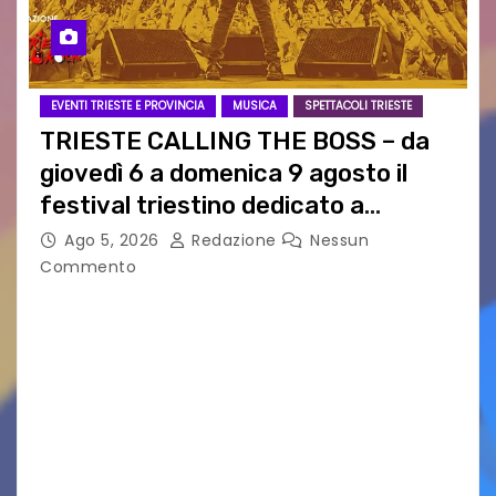
EVENTI TRIESTE E PROVINCIA
MUSICA
SPETTACOLI TRIESTE
TRIESTE CALLING THE BOSS – da
giovedì 6 a domenica 9 agosto il
festival triestino dedicato a
Springsteen
Ago 5, 2026
Redazione
Nessun
Commento
TRIESTE CALLING THE BOSS 2026
Quattordicesima Edizione Dal 6 al 9 agosto 2026
PIAZZA VERDI, SARTORIO, SAN GIUSTO,
AUSONIA… BLOOD BROTHERS, LOVESICK DUO,
BOUND FOR GLORY, RENATO TAMMI, ANTHONY
BASSO,…