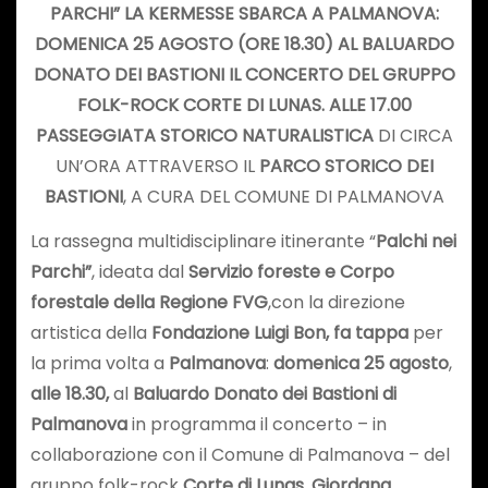
PARCHI” LA KERMESSE SBARCA A PALMANOVA:
DOMENICA 25 AGOSTO (ORE 18.30) AL BALUARDO
DONATO DEI BASTIONI IL CONCERTO DEL GRUPPO
FOLK-ROCK CORTE DI LUNAS. ALLE 17.00
PASSEGGIATA STORICO NATURALISTICA
DI CIRCA
UN’ORA ATTRAVERSO IL
PARCO STORICO DEI
BASTIONI
, A CURA DEL COMUNE DI PALMANOVA
La rassegna multidisciplinare itinerante “
Palchi nei
Parchi”
, ideata dal
Servizio foreste e Corpo
forestale della Regione FVG
,con la direzione
artistica della
Fondazione Luigi Bon,
fa tappa
per
la prima volta a
Palmanova
:
domenica 25 agosto
,
alle 18.30,
al
Baluardo Donato dei
Bastioni
di
Palmanova
in programma il concerto – in
collaborazione con il Comune di Palmanova – del
gruppo folk-rock
Corte di Lunas
.
Giordana