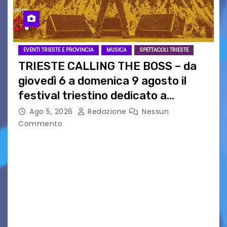
EVENTI TRIESTE E PROVINCIA
MUSICA
SPETTACOLI TRIESTE
TRIESTE CALLING THE BOSS – da
giovedì 6 a domenica 9 agosto il
festival triestino dedicato a
Springsteen
Ago 5, 2026
Redazione
Nessun
Commento
TRIESTE CALLING THE BOSS 2026
Quattordicesima Edizione Dal 6 al 9 agosto 2026
PIAZZA VERDI, SARTORIO, SAN GIUSTO,
AUSONIA… BLOOD BROTHERS, LOVESICK DUO,
BOUND FOR GLORY, RENATO TAMMI, ANTHONY
BASSO,…