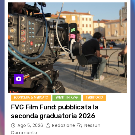
ECONOMIA & MERCATO
EVENTI IN F.V.G.
TERRITORIO
FVG Film Fund: pubblicata la
seconda graduatoria 2026
Ago 5, 2026
Redazione
Nessun
Commento