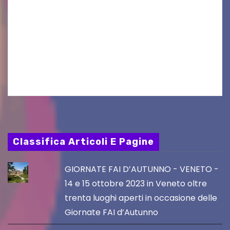
Aperta la terza e ultima call dell’anno per le
produzioni audiovisive Online gli esiti della
seconda finestra del Film Fund promosso dalla
Friuli Venezia Giulia Film Commission –
PromoTurismoFVG. Le…
Classifica Articoli E Pagine
GIORNATE FAI D’AUTUNNO - VENETO -
14 e 15 ottobre 2023 in Veneto oltre
trenta luoghi aperti in occasione delle
Giornate FAI d’Autunno