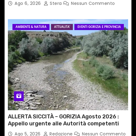
Ago 6, 2026
Stera
Nessun Commento
AMBIENTE & NATURA
ATTUALITA'
EVENTI GORIZIA E PROVINCIA
ALLERTA SICCITÀ – GORIZIA Agosto 2026 :
Appello urgente alle Autorità competenti
Ago 5, 2026
Redazione
Nessun Commento