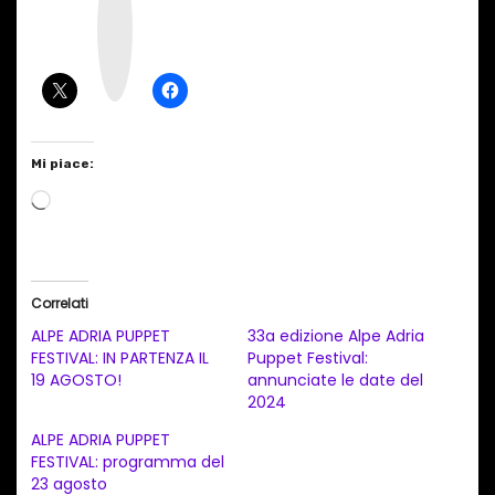
s
t
a
g
r
a
m
Mi piace:
C
a
r
i
Correlati
c
ALPE ADRIA PUPPET
33a edizione Alpe Adria
a
FESTIVAL: IN PARTENZA IL
Puppet Festival:
19 AGOSTO!
annunciate le date del
m
2024
e
ALPE ADRIA PUPPET
n
FESTIVAL: programma del
t
23 agosto