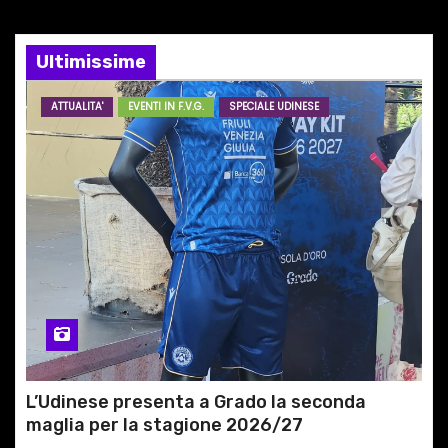
n
e
Ultimissime
a
ATTUALITA'
EVENTI IN F.V.G.
SPECIALE UDINESE
r
t
i
c
o
l
i
L’Udinese presenta a Grado la seconda
maglia per la stagione 2026/27